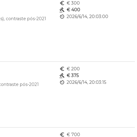
euro_symbol
€ 300
gavel
€ 400
av_timer
2026/6/14, 20:03:00
), contraste pós-2021
euro_symbol
€ 200
gavel
€ 375
av_timer
2026/6/14, 20:03:15
contraste pós-2021
euro_symbol
€ 700