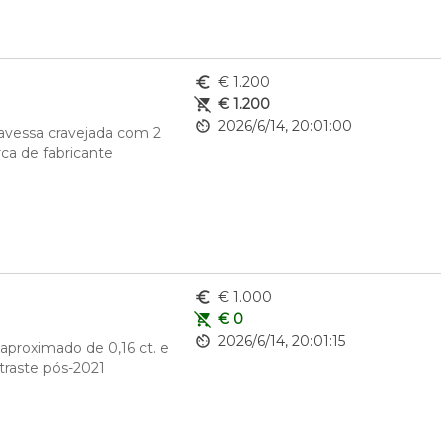
euro_symbol
€ 1.200
remove_shopping_cart
€ 1.200
av_timer
2026/6/14, 20:01:00
avessa cravejada com 2 
a de fabricante 
euro_symbol
€ 1.000
remove_shopping_cart
€ 0
av_timer
2026/6/14, 20:01:15
roximado de 0,16 ct. e 
traste pós-2021