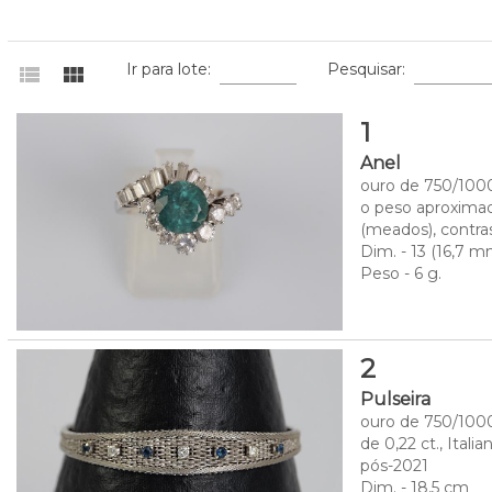
Ir para lote:
Pesquisar:
view_list
view_module
1
Anel
ouro de 750/1000
o peso aproximad
(meados), contra
Dim. - 13 (16,7 
Peso - 6 g.
2
Pulseira
ouro de 750/1000
de 0,22 ct., Ital
pós-2021
Dim. - 18,5 cm