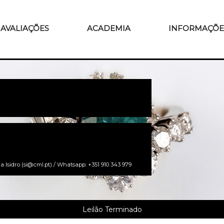
AVALIAÇÕES
ACADEMIA
INFORMAÇÕE
a Isidro (si@cml.pt) / Whatsapp: +351 910 343 979
Leilão Terminado