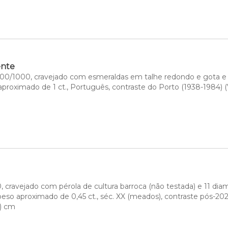
ente
00/1000, cravejado com esmeraldas em talhe redondo e gota e 
roximado de 1 ct., Português, contraste do Porto (1938-1984) (Vi
, cravejado com pérola de cultura barroca (não testada) e 11 dia
peso aproximado de 0,45 ct., séc. XX (meados), contraste pós-202
) cm