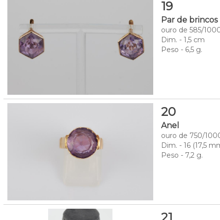
19
Par de brincos
ouro de 585/1000
Dim. - 1,5 cm
Peso - 6,5 g.
20
Anel
ouro de 750/1000
Dim. - 16 (17,5 
Peso - 7,2 g.
21