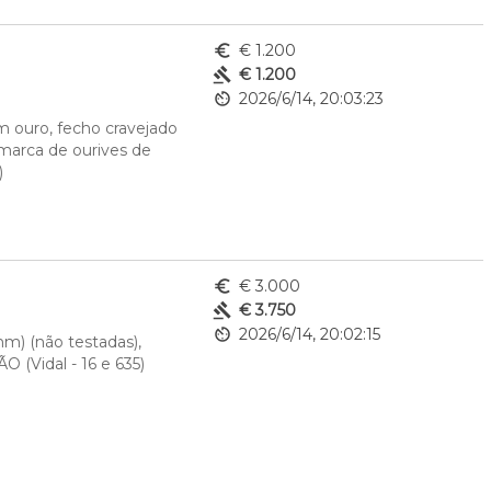
euro_symbol
€ 1.200
gavel
€ 1.200
av_timer
2026/6/14, 20:03:23
m ouro, fecho cravejado 
marca de ourives de 
) 
euro_symbol
€ 3.000
gavel
€ 3.750
av_timer
2026/6/14, 20:02:15
) (não testadas), 
 (Vidal - 16 e 635)