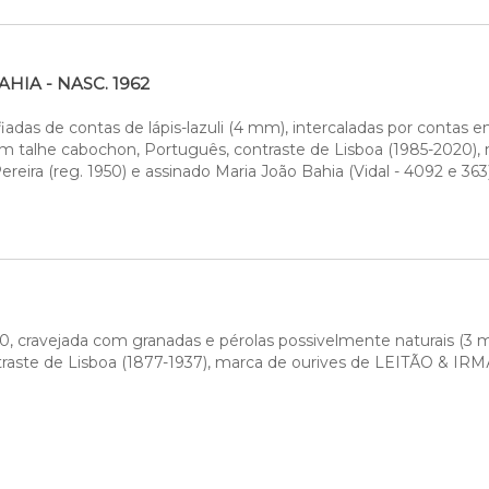
HIA - NASC. 1962
adas de contas de lápis-lazuli (4 mm), intercaladas por contas e
 em talhe cabochon, Português, contraste de Lisboa (1985-2020), 
reira (reg. 1950) e assinado Maria João Bahia (Vidal - 4092 e 363
, cravejada com granadas e pérolas possivelmente naturais (3 mm
raste de Lisboa (1877-1937), marca de ourives de LEITÃO & IRMÃO