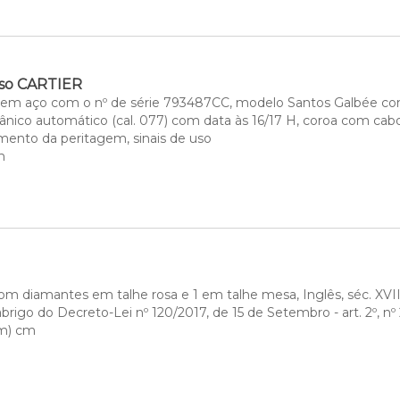
lso CARTIER
e em aço com o nº de série 793487CC, modelo Santos Galbée com a
co automático (cal. 077) com data às 16/17 H, coroa com caboc
ento da peritagem, sinais de uso
m
om diamantes em talhe rosa e 1 em talhe mesa, Inglês, séc. XVIII,
rigo do Decreto-Lei nº 120/2017, de 15 de Setembro - art. 2º, nº 2
mm) cm