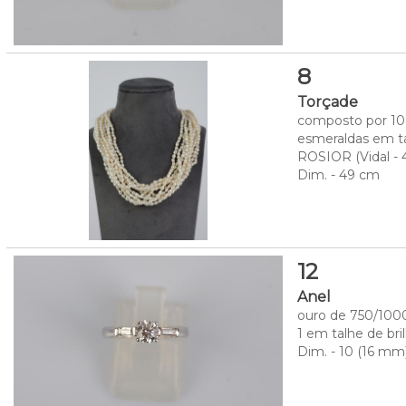
8
Torçade
composto por 10 
esmeraldas em ta
ROSIOR (Vidal - 
Dim. - 49 cm
12
Anel
ouro de 750/1000
1 em talhe de bri
Dim. - 10 (16 mm)