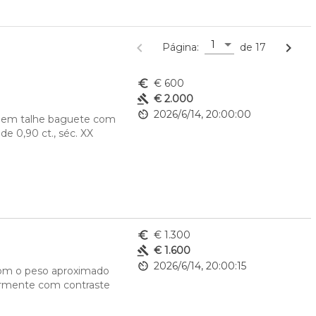
1
navigate_before
navigate_next
Página:
de 17
euro_symbol
€ 600
gavel
€ 2.000
av_timer
2026/6/14, 20:00:00
s em talhe baguete com 
 0,90 ct., séc. XX 
euro_symbol
€ 1.300
gavel
€ 1.600
av_timer
2026/6/14, 20:00:15
com o peso aproximado 
iormente com contraste 