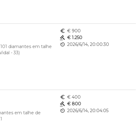
euro_symbol
€ 900
gavel
€ 1.250
av_timer
2026/6/14, 20:00:30
101 diamantes em talhe 
dal - 33) 
euro_symbol
€ 400
gavel
€ 800
av_timer
2026/6/14, 20:04:05
mantes em talhe de 
1