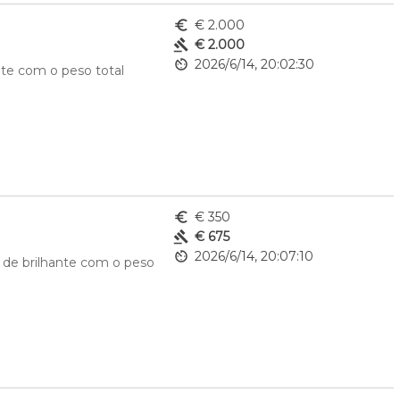
euro_symbol
€ 2.000
gavel
€ 2.000
av_timer
2026/6/14, 20:02:30
te com o peso total 
euro_symbol
€ 350
gavel
€ 675
av_timer
2026/6/14, 20:07:10
de brilhante com o peso 