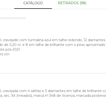
CATÁLOGO
RETIRADOS (98)
, cravejado com turmalina azul em talhe redondo, 12 diamante
o de 0,20 ct. e 8 em talhe de brilhante com o peso aproximado de
ste pós-2021
mm) cm
, cravejada com 4 safiras e 3 diamantes em talhe de brilhante 
iana, séc. XX (meados), marca nº 348 de Vicenza, marcada poster