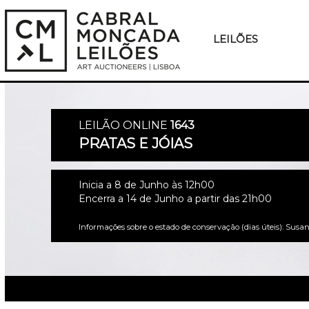
LEILÕES
LEILÃO ONLINE
1643
PRATAS E JÓIAS
Inicia a 8 de Junho às 12h00
Encerra a 14 de Junho a partir das 21h00
Informações sobre o estado de conservação (dias úteis): Susan