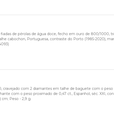
fiadas de pérolas de água doce, fecho em ouro de 800/1000, tr
lhe cabochon, Portuguesa, contraste do Porto (1985-2020), marc
4093)
, cravejado com 2 diamantes em talhe de baguete com o peso ap
lhante com o peso proximado de 0,47 ct., Espanhol, séc. XXI, con
 cm; Peso - 2,9 g.