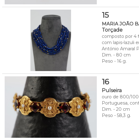
15
MARIA JOÃO BA
Torçade
composto por 4 fi
com lapis-lazuli
António Amaral Pe
Dim. - 80 cm
Peso - 16 g.
16
Pulseira
ouro de 800/1000
Portuguesa, cont
Dim. - 20 cm
Peso - 58,3 g.