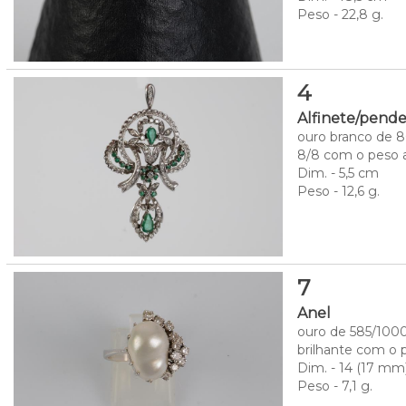
Peso - 22,8 g.
4
Alfinete/pend
ouro branco de 8
8/8 com o peso ap
Dim. - 5,5 cm
Peso - 12,6 g.
7
Anel
ouro de 585/1000
brilhante com o 
Dim. - 14 (17 mm
Peso - 7,1 g.