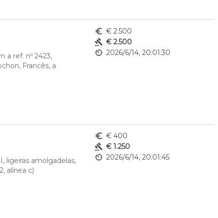
euro_symbol
€ 2.500
gavel
€ 2.500
av_timer
2026/6/14, 20:01:30
 ref. nº 2423, 
hon, Francês, a 
euro_symbol
€ 400
gavel
€ 1.250
av_timer
2026/6/14, 20:01:45
 ligeiras amolgadelas, 
, alínea c)