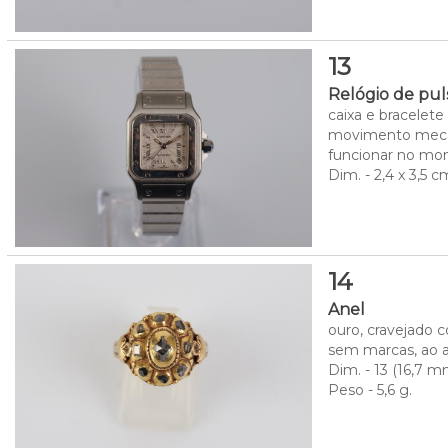
13
Relógio de pu
caixa e bracelet
movimento mecâni
funcionar no mom
Dim. - 2,4 x 3,5 c
14
Anel
ouro, cravejado c
sem marcas, ao ab
Dim. - 13 (16,7 
Peso - 5,6 g.