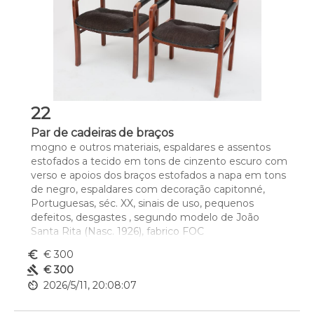
22
Par de cadeiras de braços
mogno e outros materiais, espaldares e assentos 
estofados a tecido em tons de cinzento escuro com 
verso e apoios dos braços estofados a napa em tons 
de negro, espaldares com decoração capitonné, 
Portuguesas, séc. XX, sinais de uso, pequenos 
defeitos, desgastes , segundo modelo de João 
Santa Rita (Nasc. 1926), fabrico FOC
Dim. - 79 x 60 x 66 cm
euro_symbol
€ 300
gavel
€ 300
av_timer
2026/5/11, 20:08:07