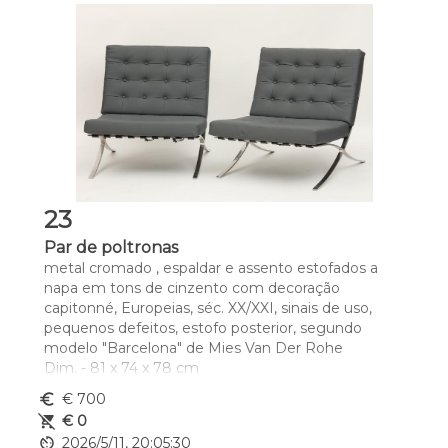
23
Par de poltronas
metal cromado , espaldar e assento estofados a 
napa em tons de cinzento com decoração 
capitonné, Europeias, séc. XX/XXI, sinais de uso, 
pequenos defeitos, estofo posterior, segundo 
modelo "Barcelona" de Mies Van Der Rohe
Dim. - 81 x 74 x 78 cm
euro_symbol
€ 700
remove_shopping_cart
€ 0
av_timer
2026/5/11, 20:05:30