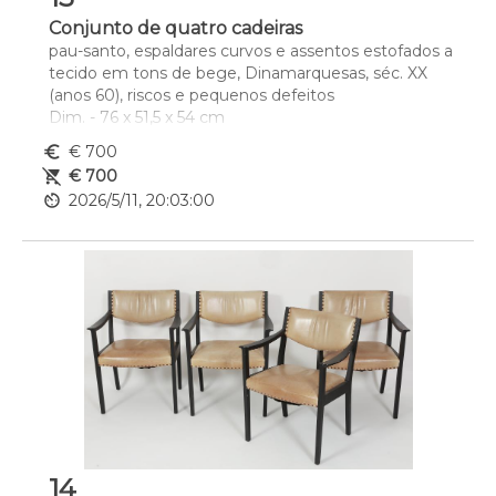
Conjunto de quatro cadeiras
pau-santo, espaldares curvos e assentos estofados a 
tecido em tons de bege, Dinamarquesas, séc. XX 
(anos 60), riscos e pequenos defeitos
Dim. - 76 x 51,5 x 54 cm
euro_symbol
€ 700
remove_shopping_cart
€ 700
av_timer
2026/5/11, 20:03:00
14