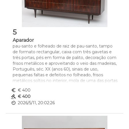
5
Aparador
pau-santo e folheado de raiz de pau-santo, tampo 
de formato rectangular, caixa com três gavetas e 
três portas, pés em forma de palito, decoração com 
frisos metálicos e aproveitando o veio das madeiras, 
Português, séc. XX (anos 60), sinais de uso, 
pequenas faltas e defeitos no folheado, frisos 
metálicos soltos no interior, mola de uma das portas 
com defeito 
euro_symbol
€ 400
Dim. - 88,5 x 190 x 44,5 cm
gavel
€ 400
av_timer
2026/5/11, 20:02:26