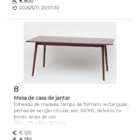
gavel
€ 800
av_timer
2026/5/11, 20:01:30
8
Mesa de casa de jantar
folheado de madeira, tampo de formato rectangular, 
pernas de secção circular, séc. XX/XXI, defeitos no 
bordo, sinais de uso
Dim. - 75 x 90 x 180 cm
euro_symbol
€ 120
gavel
€ 130