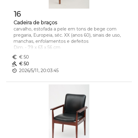
16
Cadeira de braços
carvalho, estofada a pele em tons de bege com 
pregaria, Europeia, séc. XX (anos 60), sinais de uso, 
manchas, enfolamentos e defeitos
Dim. - 79 x 63 x 56 cm
euro_symbol
€ 50
gavel
€ 50
av_timer
2026/5/11, 20:03:45