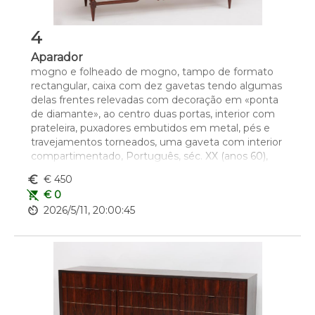
4
Aparador
mogno e folheado de mogno, tampo de formato 
rectangular, caixa com dez gavetas tendo algumas 
delas frentes relevadas com decoração em «ponta 
de diamante», ao centro duas portas, interior com 
prateleira, puxadores embutidos em metal, pés e 
travejamentos torneados, uma gaveta com interior 
compartimentado, Português, séc. XX (anos 60), 
sinais de uso, pequenas faltas e defeitos, restauros, 
euro_symbol
€ 450
desgastes no tampo
remove_shopping_cart
€ 0
Dim. - 90 x 170 x 47,5 cm
av_timer
2026/5/11, 20:00:45