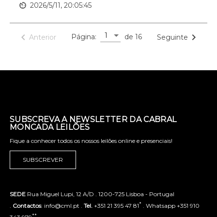
av_timer
2026/5/11, 20:05:45
1
navigate_before
navigate_next
Página:
de 16
Anterior
Seguinte
SUBSCREVA A NEWSLETTER DA CABRAL
MONCADA LEILÕES
Fique a conhecer todos os nossos leilões online e presenciais!
SUBSCREVER
SEDE
Rua Miguel Lupi, 12 A/D . 1200-725 Lisboa - Portugal
*
.
Contactos
: info@cml.pt .
Tel.
+351 21 395 47 81
. Whatsapp +351 910
**