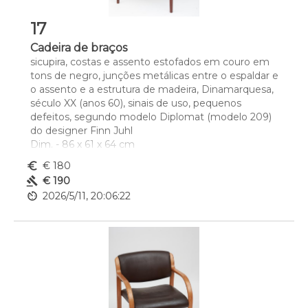
17
Cadeira de braços
sicupira, costas e assento estofados em couro em 
tons de negro, junções metálicas entre o espaldar e 
o assento e a estrutura de madeira, Dinamarquesa,  
século XX (anos 60), sinais de uso, pequenos 
defeitos, segundo modelo Diplomat (modelo 209) 
do designer Finn Juhl
Dim. - 86 x 61 x 64 cm
euro_symbol
€ 180
gavel
€ 190
av_timer
2026/5/11, 20:06:22