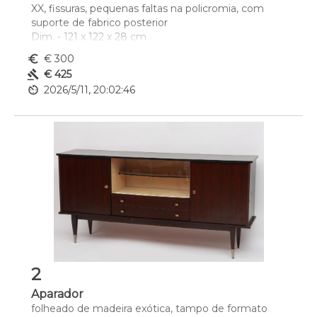
XX, fissuras, pequenas faltas na policromia, com 
suporte de fabrico posterior
Dim. - 121 x 122 x 28 cm
euro_symbol
€ 300
gavel
€ 425
av_timer
2026/5/11, 20:02:46
2
Aparador
folheado de madeira exótica, tampo de formato 