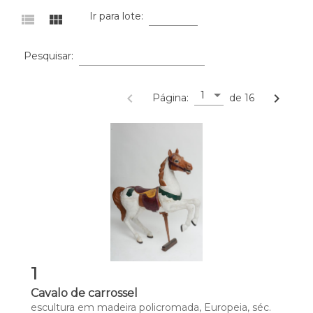
Ir para lote:
view_list
view_module
Pesquisar:
1
navigate_before
navigate_next
Página:
de 16
1
Cavalo de carrossel
escultura em madeira policromada, Europeia, séc. 