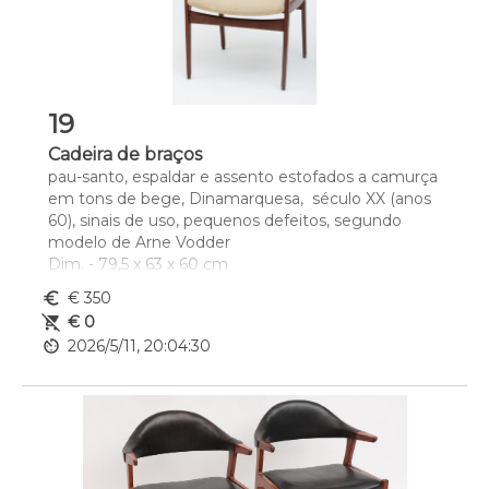
19
Cadeira de braços
pau-santo, espaldar e assento estofados a camurça 
em tons de bege, Dinamarquesa,  século XX (anos 
60), sinais de uso, pequenos defeitos, segundo 
modelo de Arne Vodder 
Dim. - 79,5 x 63 x 60 cm
euro_symbol
€ 350
remove_shopping_cart
€ 0
av_timer
2026/5/11, 20:04:30