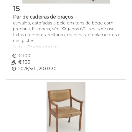
15
Par de cadeiras de braços
carvalho, estofadas a pele em tons de bege com 
pregaria, Europeia, séc. XX (anos 60), sinais de uso, 
faltas e defeitos, restauro, manchas, enfolamentos e 
desgastes
Dim. - 79 x 63 x 56 cm
euro_symbol
€ 100
gavel
€ 100
av_timer
2026/5/11, 20:03:30