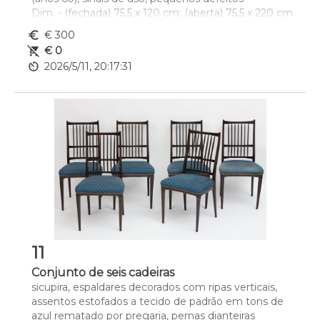
Dim. - (fechada) 75,5 x 120 cm; (aberta) 75,5 x 220 cm
euro_symbol
€ 300
remove_shopping_cart
€ 0
av_timer
2026/5/11, 20:17:31
11
Conjunto de seis cadeiras
sicupira, espaldares decorados com ripas verticais, 
assentos estofados a tecido de padrão em tons de 
azul rematado por pregaria, pernas dianteiras 