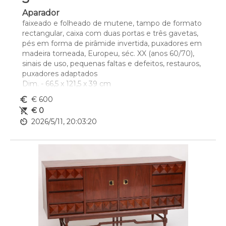
Aparador
faixeado e folheado de mutene, tampo de formato 
rectangular, caixa com duas portas e três gavetas, 
pés em forma de pirâmide invertida, puxadores em 
madeira torneada, Europeu, séc. XX (anos 60/70), 
sinais de uso, pequenas faltas e defeitos, restauros, 
puxadores adaptados 
Dim. - 66,5 x 121,5 x 39 cm
euro_symbol
€ 600
remove_shopping_cart
€ 0
av_timer
2026/5/11, 20:03:20