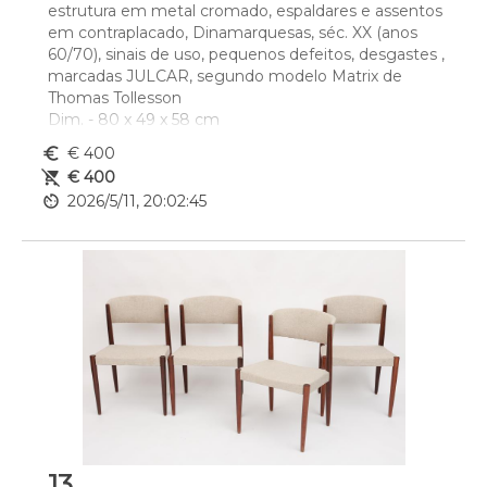
estrutura em metal cromado, espaldares e assentos 
em contraplacado, Dinamarquesas, séc. XX (anos 
60/70), sinais de uso, pequenos defeitos, desgastes , 
marcadas JULCAR, segundo modelo Matrix de 
Thomas Tollesson
Dim. - 80 x 49 x 58 cm
euro_symbol
€ 400
remove_shopping_cart
€ 400
av_timer
2026/5/11, 20:02:45
13