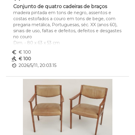
Conjunto de quatro cadeiras de braços
madeira pintada em tons de negro, assentos e 
costas estofados a couro em tons de bege, com 
pregaria metálica, Portuguesas, séc. XX (anos 60), 
sinais de uso, faltas e defeitos, defeitos e desgastes 
no couro
Dim. - 80 x 63 x 53 cm
euro_symbol
€ 100
gavel
€ 100
av_timer
2026/5/11, 20:03:15