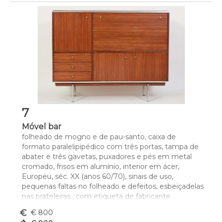
7
Móvel bar
folheado de mogno e de pau-santo, caixa de 
formato paralelipipédico com três portas, tampa de 
abater e três gavetas, puxadores e pés em metal 
cromado, frisos em alumínio, interior em ácer, 
Europeu, séc. XX (anos 60/70), sinais de uso, 
pequenas faltas no folheado e defeitos, esbeiçadelas 
nas prateleiras , com etiqueta de fabricante
Dim. - 121 x 155 x 45,3 cm
euro_symbol
€ 800