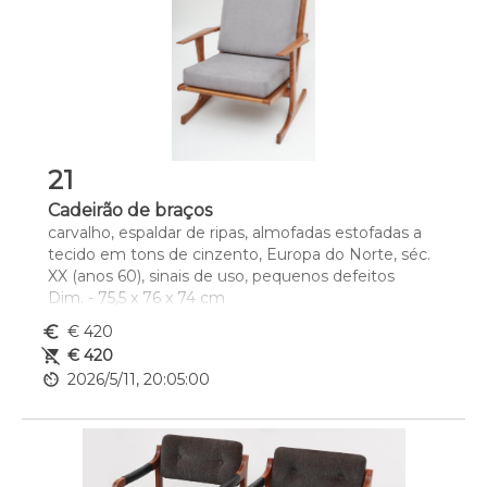
21
Cadeirão de braços
carvalho, espaldar de ripas, almofadas estofadas a 
tecido em tons de cinzento, Europa do Norte, séc. 
XX (anos 60), sinais de uso, pequenos defeitos
Dim. - 75,5 x 76 x 74 cm
euro_symbol
€ 420
remove_shopping_cart
€ 420
av_timer
2026/5/11, 20:05:00