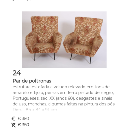
24
Par de poltronas
estrutura estofada a veludo relevado em tons de 
amarelo e tijolo, pernas em ferro pintado de negro, 
Portugueses, séc. XX (anos 60), desgastes e sinais 
de uso, manchas, algumas faltas na pintura dos pés
Dim. - 84 x 84 x 91 cm
euro_symbol
€ 350
remove_shopping_cart
€ 350