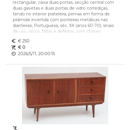
rectangular, caixa duas portas, secção central com 
duas gavetas e duas portas de vidro corrediças, 
tendo no interior prateleira, pernas em forma de 
pirâmide invertida com ponteiras metálicas nas 
dianteiras, Portuguesa, séc. XX (anos 60-70), sinais 
de uso, riscos, faltas e defeitos, com chaves 
Dim. - 95 x 200 x 45 cm
euro_symbol
€ 250
remove_shopping_cart
€ 0
av_timer
2026/5/11, 20:00:15
3