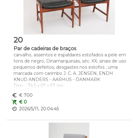
20
Par de cadeiras de braços
carvalho, assentos e espaldares estofados a pele em 
tons de negro, Dinamarquesas, séc. XX, sinais de uso 
pequenos defeitos, desgastes nos estofos , uma 
marcada com carimbo J. C. A. JENSEN, ENDH 
KNUD ANDERS - AARHUS - DANMARK
Dim. - 74,5 x 57 x 57 cm
euro_symbol
€ 700
remove_shopping_cart
€ 0
av_timer
2026/5/11, 20:04:45