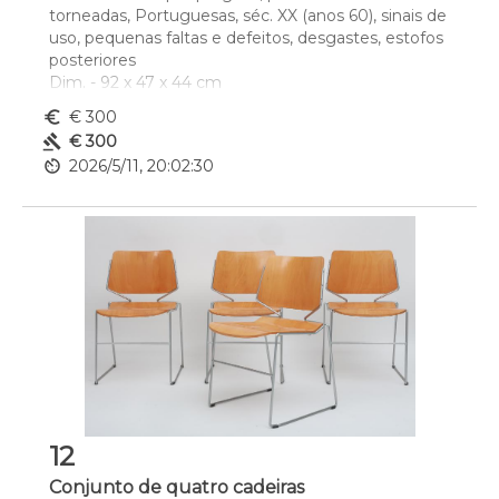
torneadas, Portuguesas, séc. XX (anos 60), sinais de 
uso, pequenas faltas e defeitos, desgastes, estofos 
posteriores 
Dim. - 92 x 47 x 44 cm
euro_symbol
€ 300
gavel
€ 300
av_timer
2026/5/11, 20:02:30
12
Conjunto de quatro cadeiras