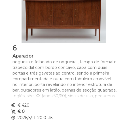
6
Aparador
nogueira e folheado de nogueira , tampo de formato 
trapezoidal com bordo concavo, caixa com duas 
portas e três gavetas ao centro, sendo a primeira 
compartimentada e outra com tabuleiro amovível 
no interior, porta revelando no interior estrutura de 
bar, puxadores em latão, pernas de secção quadrada, 
Inglês, séc. XX (anos 50/60), sinais de uso, pequenos 
defeitos, modelo desenhado por Peter Hayward 
euro_symbol
€ 420
para Vanson 
remove_shopping_cart
€ 0
Dim. - 86 x 160 x 52 cm
av_timer
2026/5/11, 20:01:15