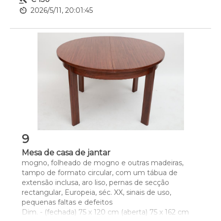
av_timer
2026/5/11, 20:01:45
9
Mesa de casa de jantar
mogno, folheado de mogno e outras madeiras, 
tampo de formato circular, com um tábua de 
extensão inclusa, aro liso, pernas de secção 
rectangular, Europeia, séc. XX, sinais de uso, 
pequenas faltas e defeitos
Dim. - (fechada) 75 x 120 cm (aberta) 75 x 162 cm