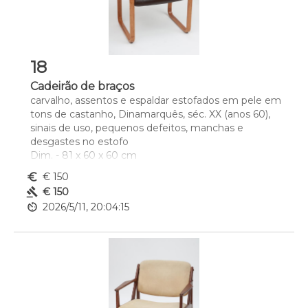
18
Cadeirão de braços
carvalho, assentos e espaldar estofados em pele em 
tons de castanho, Dinamarquês, séc. XX (anos 60), 
sinais de uso, pequenos defeitos, manchas e 
desgastes no estofo
Dim. - 81 x 60 x 60 cm
euro_symbol
€ 150
gavel
€ 150
av_timer
2026/5/11, 20:04:15