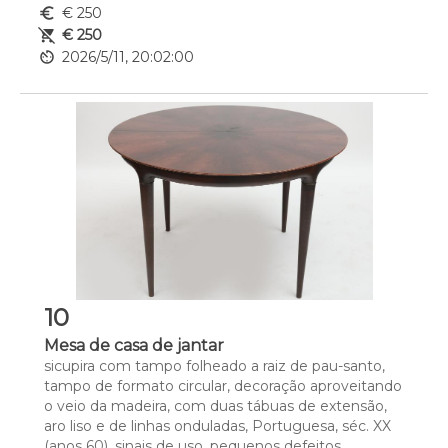
euro_symbol
€ 250
remove_shopping_cart
€ 250
av_timer
2026/5/11, 20:02:00
10
Mesa de casa de jantar
sicupira com tampo folheado a raiz de pau-santo, 
tampo de formato circular, decoração aproveitando 
o veio da madeira, com duas tábuas de extensão, 
aro liso e de linhas onduladas, Portuguesa, séc. XX 
(anos 60), sinais de uso, pequenos defeitos 