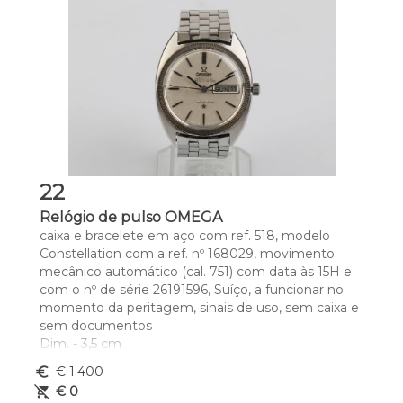
22
Relógio de pulso OMEGA
caixa e bracelete em aço com ref. 518, modelo 
Constellation com a ref. nº 168029, movimento 
mecânico automático (cal. 751) com data às 15H e 
com o nº de série 26191596, Suíço, a funcionar no 
momento da peritagem, sinais de uso, sem caixa e 
sem documentos
Dim. - 3,5 cm
euro_symbol
€ 1.400
remove_shopping_cart
€ 0