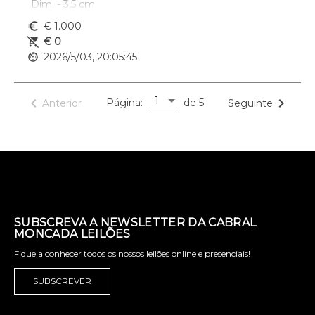
Dim. - 3,5 cm
euro_symbol
€ 1.000
remove_shopping_cart
€ 0
av_timer
2026/5/03, 20:05:45
1
navigate_before
navigate_next
Página:
de 5
Anterior
Seguinte
SUBSCREVA A NEWSLETTER DA CABRAL
MONCADA LEILÕES
Fique a conhecer todos os nossos leilões online e presenciais!
SUBSCREVER