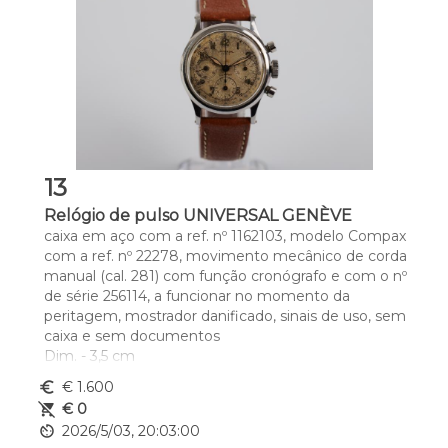
13
Relógio de pulso UNIVERSAL GENÈVE
caixa em aço com a ref. nº 1162103, modelo Compax 
com a ref. nº 22278, movimento mecânico de corda 
manual (cal. 281) com função cronógrafo e com o nº 
de série 256114, a funcionar no momento da 
peritagem, mostrador danificado, sinais de uso, sem 
caixa e sem documentos
Dim. - 3,5 cm
euro_symbol
€ 1.600
remove_shopping_cart
€ 0
av_timer
2026/5/03, 20:03:00