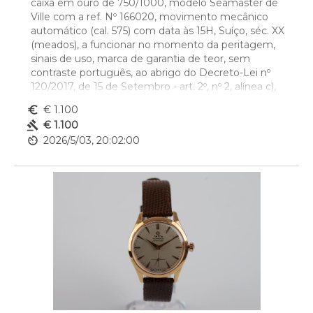
caixa em ouro de 750/1000, modelo Seamaster de 
Ville com a ref. Nº 166020, movimento mecânico 
automático (cal. 575) com data às 15H, Suíço, séc. XX 
(meados), a funcionar no momento da peritagem, 
sinais de uso, marca de garantia de teor, sem 
contraste português, ao abrigo do Decreto-Lei nº 
120/2017, de 15 de Setembro - art. 2º, nº 2, alínea c), 
com caixa e sem documentos
euro_symbol
€ 1.100
Dim. - 3,4 cm
gavel
€ 1.100
av_timer
2026/5/03, 20:02:00