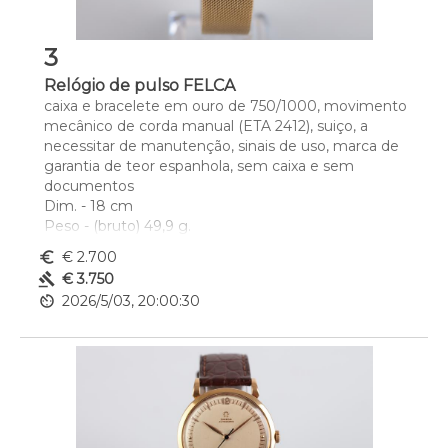
3
Relógio de pulso FELCA
caixa e bracelete em ouro de 750/1000, movimento 
mecânico de corda manual (ETA 2412), suiço, a 
necessitar de manutenção, sinais de uso, marca de 
garantia de teor espanhola, sem caixa e sem 
documentos
Dim. - 18 cm
Peso - (bruto) 49,9 g.
euro_symbol
€ 2.700
gavel
€ 3.750
av_timer
2026/5/03, 20:00:30