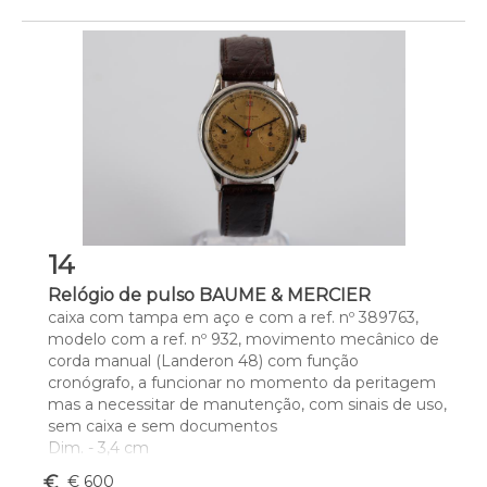
14
Relógio de pulso BAUME & MERCIER
caixa com tampa em aço e com a ref. nº 389763, 
modelo com a ref. nº 932, movimento mecânico de 
corda manual (Landeron 48) com função 
cronógrafo, a funcionar no momento da peritagem 
mas a necessitar de manutenção, com sinais de uso, 
sem caixa e sem documentos
Dim. - 3,4 cm
euro_symbol
€ 600