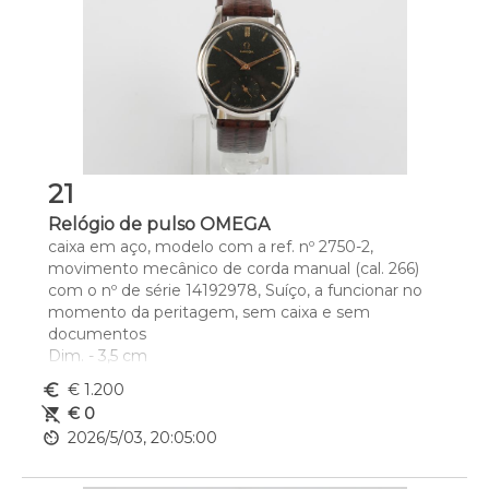
21
Relógio de pulso OMEGA
caixa em aço, modelo com a ref. nº 2750-2, 
movimento mecânico de corda manual (cal. 266) 
com o nº de série 14192978, Suíço, a funcionar no 
momento da peritagem, sem caixa e sem 
documentos
Dim. - 3,5 cm
euro_symbol
€ 1.200
remove_shopping_cart
€ 0
av_timer
2026/5/03, 20:05:00