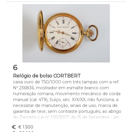
6
Relógio de bolso CORTBERT
caixa ouro de 750/1000 com três tampas com a ref. 
Nº 236836, mostrador em esmalte branco com 
numeração romana, movimento mecânico de corda 
manual (cal. 479), Suíço, séc. XIX/XX, não funciona, a 
necessitar de manutenção, sinais de uso, marca de 
garantia de teor, sem contraste português, ao abrigo 
do Decreto-Lei nº 120/2017, de 15 de Setembro - art. 
2º, nº 2, alínea c) , sem caixa e sem documentos
euro_symbol
€ 1.500
Dim. - 4,9 cm