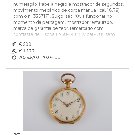
numeração árabe a negro e mostrador de segundos, 
movimento mecânico de corda manual (cal. 18.79) 
com o nº 3367171, Suíço, séc. XX, a funcionar no 
momento da peritagem, mostrador restaurado, 
marca de garantia de teor, remarcado com 
contraste de Lisboa (1938-1984) (Vidal - 28), sem 
caixa e sem documentos
euro_symbol
€ 500
Dim. - 4,7 cm
gavel
€ 1.300
Peso - (bruto) 59,8 g.
av_timer
2026/5/03, 20:04:00