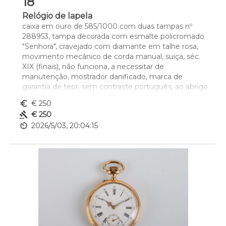
18
Relógio de lapela
caixa em ouro de 585/1000 com duas tampas nº 
288953, tampa decorada com esmalte policromado 
"Senhora", cravejado com diamante em talhe rosa, 
movimento mecânico de corda manual, suiça, séc. 
XIX (finais), não funciona, a necessitar de 
manutenção, mostrador danificado, marca de 
garantia de teor, sem contraste português, ao abrigo 
do Decreto-Lei nº 120/2017, de 15 de Setembro - art. 
euro_symbol
€ 250
2º, nº 2, alínea c), sem caixa e sem documentos
gavel
€ 250
Dim. - 2,9 cm
av_timer
2026/5/03, 20:04:15
Peso - (bruto) 18,8 g.