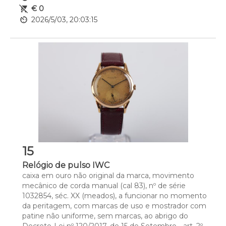
remove_shopping_cart
€ 0
av_timer
2026/5/03, 20:03:15
15
Relógio de pulso IWC
caixa em ouro não original da marca, movimento 
mecânico de corda manual (cal 83), nº de série 
1032854, séc. XX (meados), a funcionar no momento 
da peritagem, com marcas de uso e mostrador com 
patine não uniforme, sem marcas, ao abrigo do 