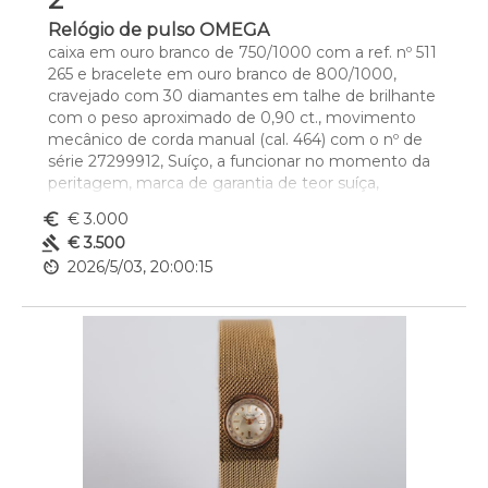
Relógio de pulso OMEGA
caixa em ouro branco de 750/1000 com a ref. nº 511 
265 e bracelete em ouro branco de 800/1000, 
cravejado com 30 diamantes em talhe de brilhante 
com o peso aproximado de 0,90 ct., movimento 
mecânico de corda manual (cal. 464) com o nº de 
série 27299912, Suíço, a funcionar no momento da 
peritagem, marca de garantia de teor suíça, 
remarcado com contraste de Lisboa (1938-1984), 
euro_symbol
€ 3.000
marca de ourives de Nunes Garrido & Irmão (reg. 
gavel
€ 3.500
1956) (Vidal - 28, 32 e 3276), sem caixa e sem 
av_timer
2026/5/03, 20:00:15
documentos
Dim. - 2,5 x 19,5 cm
Peso - (bruto) 46,7 g.