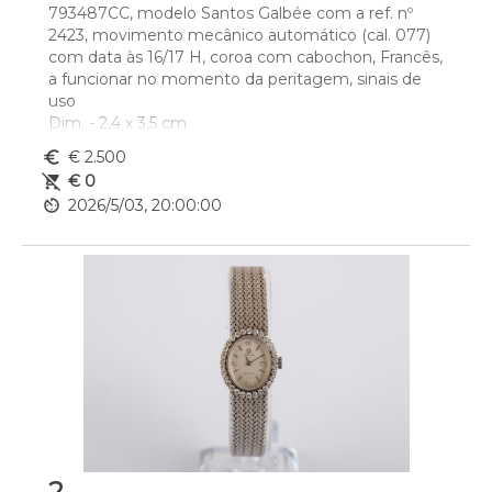
793487CC, modelo Santos Galbée com a ref. nº 
2423, movimento mecânico automático (cal. 077) 
com data às 16/17 H, coroa com cabochon, Francês, 
a funcionar no momento da peritagem, sinais de 
uso
Dim. - 2,4 x 3,5 cm
euro_symbol
€ 2.500
remove_shopping_cart
€ 0
av_timer
2026/5/03, 20:00:00
2