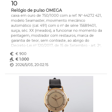
10
Relógio de pulso OMEGA
caixa em ouro de 750/1000 com a ref. Nº 44272 421, 
modelo Seamaster, movimento mecânico 
automático (cal. 491) com o nº de série 15689401, 
suiça, séc. XX (meados), a funcionar no momento da 
peritagem, mostrador com restauros, marca de 
garantia de teor, sem contraste, ao abrigo do 
Decreto-Lei nº 120/2017, de 15 de Setembro - art. 2º, 
nº 2, alínea c), sem caixa e sem documentos
euro_symbol
€ 900
Dim. - 3,3 cm
gavel
€ 1.000
av_timer
2026/5/03, 20:02:15