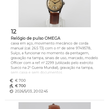
12
Relógio de pulso OMEGA
caixa em aço, movimento mecânico de corda 
manual (cal. 26.5 T3) com o nº de série 9749578, 
Suíço, a funcionar no momento da peritagem, 
gravação na tampa, sinais de uso, marcado, modelo 
Officer com a ref. nº 2299 (utilizado pelo exército 
Sueco na 2ª Guerra Mundial), gravação na tampa, 
sem caixa e sem documentos
Dim. - 3,1 cm
euro_symbol
€ 700
gavel
€ 700
av_timer
2026/5/03, 20:02:45