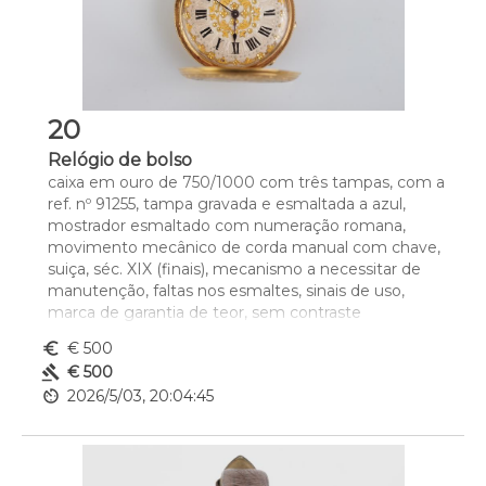
20
Relógio de bolso
caixa em ouro de 750/1000 com três tampas, com a 
ref. nº 91255, tampa gravada e esmaltada a azul, 
mostrador esmaltado com numeração romana, 
movimento mecânico de corda manual com chave, 
suiça, séc. XIX (finais), mecanismo a necessitar de 
manutenção, faltas nos esmaltes, sinais de uso, 
marca de garantia de teor, sem contraste 
português, ao abrigo do Decreto-Lei nº 120/2017, de 
euro_symbol
€ 500
15 de Setembro - art. 2º, nº 2, alínea c), sem caixa e 
gavel
€ 500
sem documentos
av_timer
2026/5/03, 20:04:45
Dim. - 3,5 cm
Peso - (bruto) 32,9 g.