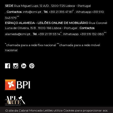
SEDE
Rua Miguel Lupi, 12 A/D . 1200-725 Lisboa - Portugal
*
.
Contactos
: info@cml.pt .
Tel.
+351 21 395 47 81
. Whatsapp +351 910
**
343 979
ESPAÇO ALAMEDA - LEILÕES ONLINE DE MOBILIÁRIO
Rua Coronel
Luna de Oliveira, 15 B . 1900-166 Lisboa - Portugal .
Contactos
:
*
**
alameda@cml.pt .
Tel.
+351 21 131 93 14
. Whatsapp. +351 919 132 080
*
**
chamada para a rede fixa nacional
chamada para a rede móvel
nacional
O site da Cabral Moncada Leilões utiliza Cookies para proporcionar aos
Powered by ACLSI