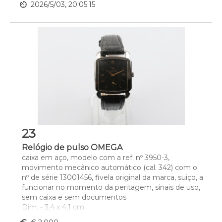
av_timer
2026/5/03, 20:05:15
23
Relógio de pulso OMEGA
caixa em aço, modelo com a ref. nº 3950-3, 
movimento mecânico automático (cal. 342) com o 
nº de série 13001456, fivela original da marca, suiço, a 
funcionar no momento da peritagem, sinais de uso, 
sem caixa e sem documentos
Dim. - 3,4 x 4,1 cm