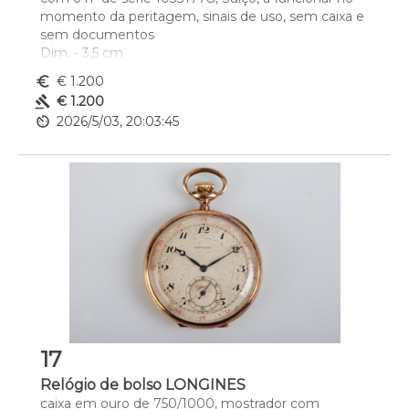
momento da peritagem, sinais de uso, sem caixa e 
sem documentos
Dim. - 3,5 cm
euro_symbol
€ 1.200
gavel
€ 1.200
av_timer
2026/5/03, 20:03:45
17
Relógio de bolso LONGINES
caixa em ouro de 750/1000, mostrador com 