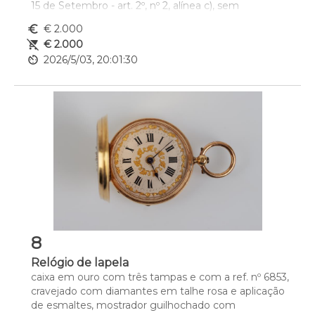
15 de Setembro - art. 2º, nº 2, alínea c), sem 
documentos
euro_symbol
€ 2.000
Dim. - 4,5 cm
remove_shopping_cart
€ 2.000
Peso - (bruto) 49,2 g.
av_timer
2026/5/03, 20:01:30
8
Relógio de lapela
caixa em ouro com três tampas e com a ref. nº 6853, 
cravejado com diamantes em talhe rosa e aplicação 
de esmaltes, mostrador guilhochado com 