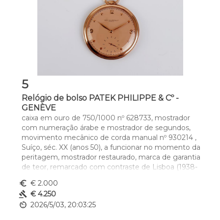
5
Relógio de bolso PATEK PHILIPPE & Cº -
GENÈVE
caixa em ouro de 750/1000 nº 628733, mostrador 
com numeração árabe e mostrador de segundos, 
movimento mecânico de corda manual nº 930214 , 
Suíço, séc. XX (anos 50), a funcionar no momento da 
peritagem, mostrador restaurado, marca de garantia 
de teor, remarcado com contraste de Lisboa (1938-
1984) (Vidal - 28), sem documentos
euro_symbol
€ 2.000
Dim. - 4,8 cm
gavel
€ 4.250
Peso - (bruto) 58,4 g.
av_timer
2026/5/03, 20:03:25