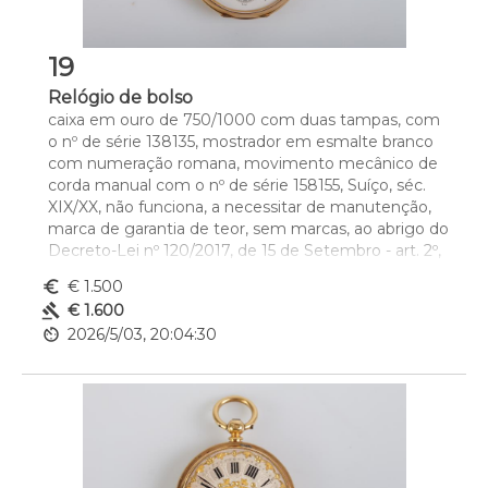
19
Relógio de bolso
caixa em ouro de 750/1000 com duas tampas, com 
o nº de série 138135, mostrador em esmalte branco 
com numeração romana, movimento mecânico de 
corda manual com o nº de série 158155, Suíço, séc. 
XIX/XX, não funciona, a necessitar de manutenção, 
marca de garantia de teor, sem marcas, ao abrigo do 
Decreto-Lei nº 120/2017, de 15 de Setembro - art. 2º, 
nº 2, alínea c), sem caixa e sem documentos
euro_symbol
€ 1.500
Dim. - 4,6 cm
gavel
€ 1.600
Peso - (bruto) 72,5 g.
av_timer
2026/5/03, 20:04:30