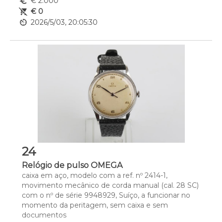
euro_symbol
€ 2.000
remove_shopping_cart
€ 0
av_timer
2026/5/03, 20:05:30
24
Relógio de pulso OMEGA
caixa em aço, modelo com a ref. nº 2414-1, 
movimento mecânico de corda manual (cal. 28 SC) 
com o nº de série 9948929, Suíço, a funcionar no 
momento da peritagem, sem caixa e sem 
documentos