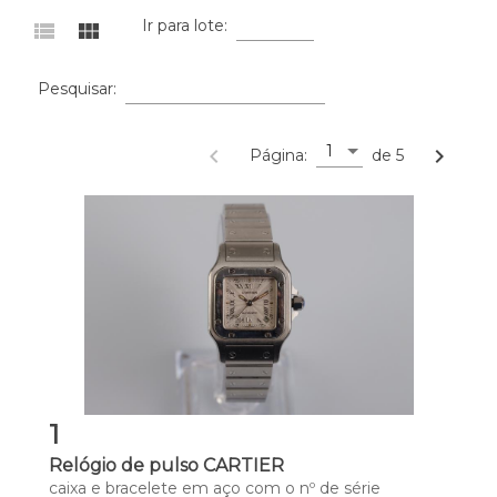
Ir para lote:
view_list
view_module
Pesquisar:
1
navigate_before
navigate_next
Página:
de 5
1
Relógio de pulso CARTIER
caixa e bracelete em aço com o nº de série 