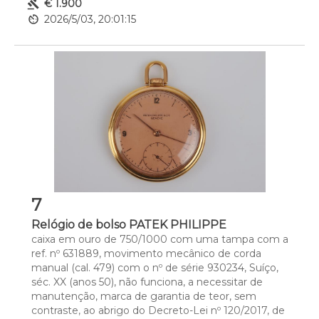
gavel
€ 1.900
Peso - (bruto) 68,4 g.
av_timer
2026/5/03, 20:01:15
7
Relógio de bolso PATEK PHILIPPE
caixa em ouro de 750/1000 com uma tampa com a 
ref. nº 631889, movimento mecânico de corda 
manual (cal. 479) com o nº de série 930234, Suíço, 
séc. XX (anos 50), não funciona, a necessitar de 
manutenção, marca de garantia de teor, sem 
contraste, ao abrigo do Decreto-Lei nº 120/2017, de 