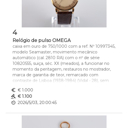
4
Relógio de pulso OMEGA
caixa em ouro de 750/1000 com a ref. Nº 10997345, 
modelo Seamaster, movimento mecânico 
automático (cal. 2810 RA) com o nº de série 
10820555, suiça, séc. XX (meados), a funcionar no 
momento da peritagem, restauros no mostrador, 
marca de garantia de teor, remarcado com 
contraste de Lisboa (1938-1984) (Vidal - 28), sem 
caixa e sem documentos
euro_symbol
€ 1.000
Dim. - 3,4 cm
gavel
€ 1.100
av_timer
2026/5/03, 20:00:45