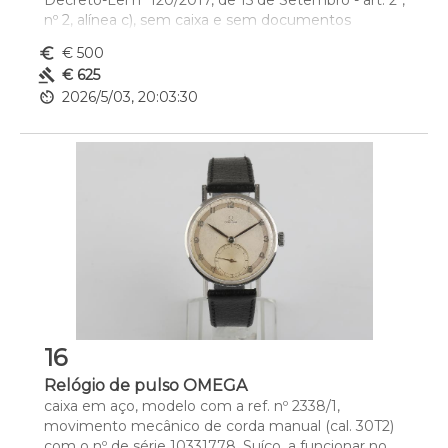
Decreto-Lei nº 120/2017, de 15 de Setembro - art. 2º, 
nº 2, alínea c), sem caixa e sem documentos
Dim. - 34 mm cm
euro_symbol
€ 500
Peso - (bruto) 33.87 g.
gavel
€ 625
av_timer
2026/5/03, 20:03:30
16
Relógio de pulso OMEGA
caixa em aço, modelo com a ref. nº 2338/1, 
movimento mecânico de corda manual (cal. 30T2) 
com o nº de série 10331778, Suíço, a funcionar no 