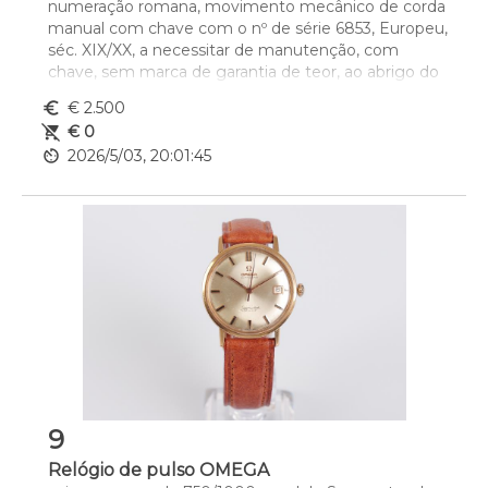
numeração romana, movimento mecânico de corda 
manual com chave com o nº de série 6853, Europeu, 
séc. XIX/XX, a necessitar de manutenção, com 
chave, sem marca de garantia de teor, ao abrigo do 
Decreto-Lei nº 120/2017, de 15 de Setembro - art. 2º, 
euro_symbol
€ 2.500
nº 2, alínea c), com caixa e sem documentos
remove_shopping_cart
€ 0
Dim. - 3,8 cm
av_timer
2026/5/03, 20:01:45
Peso - (bruto) 48.1 g.
9
Relógio de pulso OMEGA