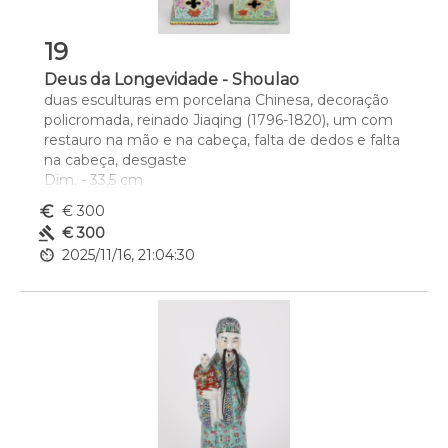
19
Deus da Longevidade - Shoulao
duas esculturas em porcelana Chinesa, decoração 
policromada, reinado Jiaqing (1796-1820), um com 
restauro na mão e na cabeça, falta de dedos e falta 
na cabeça, desgaste 
Dim. - 33,5 cm
euro_symbol
€ 300
gavel
€ 300
av_timer
2025/11/16, 21:04:30