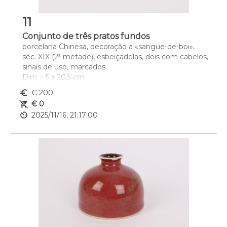
11
Conjunto de três pratos fundos
porcelana Chinesa, decoração a «sangue-de-boi», 
séc. XIX (2ª metade), esbeiçadelas, dois com cabelos, 
sinais de uso, marcados
Dim. - 5 x 20,5 cm
euro_symbol
€ 200
remove_shopping_cart
€ 0
av_timer
2025/11/16, 21:17:00