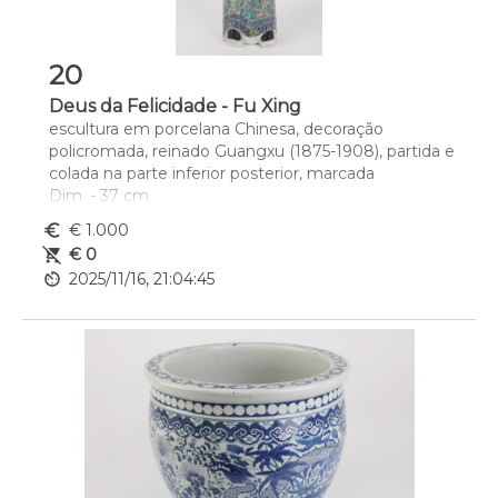
20
Deus da Felicidade - Fu Xing
escultura em porcelana Chinesa, decoração 
policromada, reinado Guangxu (1875-1908), partida e 
colada na parte inferior posterior, marcada
Dim. - 37 cm
euro_symbol
€ 1.000
remove_shopping_cart
€ 0
av_timer
2025/11/16, 21:04:45