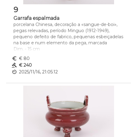
9
Garrafa espalmada
porcelana Chinesa, decoração a «sangue-de-boi», 
pegas relevadas, período Minguo (1912-1949), 
pequeno defeito de fabrico, pequenas esbeiçadelas 
na base e num elemento da pega, marcada
Dim. - 15 cm
euro_symbol
€ 80
gavel
€ 240
av_timer
2025/11/16, 21:05:12