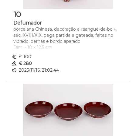
10
Defumador
porcelana Chinesa, decoração a «sangue-de-boi», 
séc. XVIII/XIX, pega partida e gateada, faltas no 
vidrado, pernas e bordo aparado
Dim. - 10 x 12,5 cm
euro_symbol
€ 100
gavel
€ 280
av_timer
2025/11/16, 21:02:44