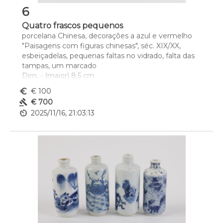
6
Quatro frascos pequenos
porcelana Chinesa, decorações a azul e vermelho 
"Paisagens com figuras chinesas", séc. XIX/XX, 
esbeiçadelas, pequenas faltas no vidrado, falta das 
tampas, um marcado
Dim. - (maior) 8,5 cm
euro_symbol
€ 100
gavel
€ 700
av_timer
2025/11/16, 21:03:13