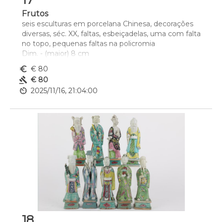
Frutos
seis esculturas em porcelana Chinesa, decorações 
diversas, séc. XX, faltas, esbeiçadelas, uma com falta 
no topo, pequenas faltas na policromia
Dim. - (maior) 8 cm
euro_symbol
€ 80
gavel
€ 80
av_timer
2025/11/16, 21:04:00
18