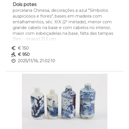
Dois potes
porcelana Chinesa, decorações a azul "Símbolos 
auspiciosos e flores", bases em madeira com 
entalhamentos, séc. XIX (2ª metade), menor com 
grande cabelo na base e com cabelos no interior, 
maior com esbeiçadelas na base, falta das tampas
Dim. - (maior) 21,5 cm
euro_symbol
€ 150
gavel
€ 950
av_timer
2025/11/16, 21:02:10