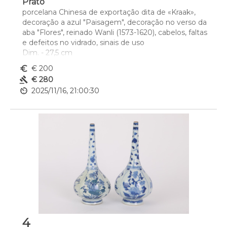
Prato
porcelana Chinesa de exportação dita de «Kraak», 
decoração a azul "Paisagem", decoração no verso da 
aba "Flores", reinado Wanli (1573-1620), cabelos, faltas 
e defeitos no vidrado, sinais de uso
Dim. - 27,5 cm
euro_symbol
€ 200
gavel
€ 280
av_timer
2025/11/16, 21:00:30
4