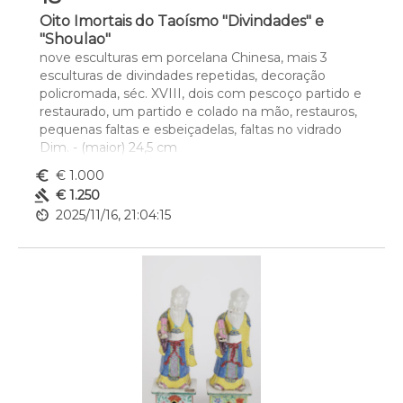
Oito Imortais do Taoísmo "Divindades" e
"Shoulao"
nove esculturas em porcelana Chinesa, mais 3 
esculturas de divindades repetidas, decoração 
policromada, séc. XVIII, dois com pescoço partido e 
restaurado, um partido e colado na mão, restauros, 
pequenas faltas e esbeiçadelas, faltas no vidrado
Dim. - (maior) 24,5 cm
euro_symbol
€ 1.000
gavel
€ 1.250
av_timer
2025/11/16, 21:04:15