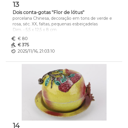
13
Dois conta-gotas "Flor de lótus"
porcelana Chinesa, decoração em tons de verde e 
rosa, séc. XX, faltas, pequenas esbeiçadelas
Dim. - 5,5 x 12,5 x 8 cm
euro_symbol
€ 80
gavel
€ 375
av_timer
2025/11/16, 21:03:10
14