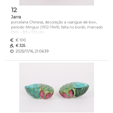
12
Jarra
porcelana Chinesa, decoração a «sangue-de-boi», 
período Minguo (1912-1949), falta no bordo, marcado
Dim. - 9,5 x 12,5 cm
euro_symbol
€ 100
gavel
€ 325
av_timer
2025/11/16, 21:06:39