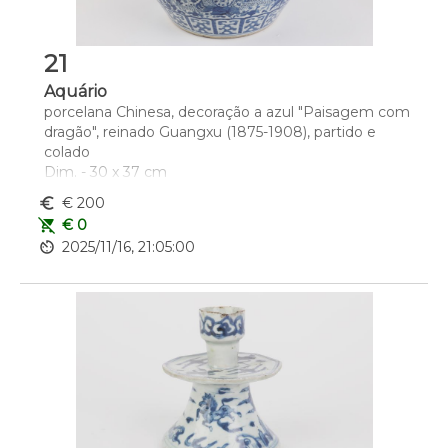
21
Aquário
porcelana Chinesa, decoração a azul "Paisagem com 
dragão", reinado Guangxu (1875-1908), partido e 
colado
Dim. - 30 x 37 cm
euro_symbol
€ 200
remove_shopping_cart
€ 0
av_timer
2025/11/16, 21:05:00