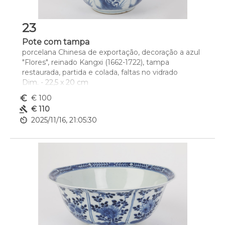
23
Pote com tampa
porcelana Chinesa de exportação, decoração a azul 
"Flores", reinado Kangxi (1662-1722), tampa 
restaurada, partida e colada, faltas no vidrado
Dim. - 22,5 x 20 cm
euro_symbol
€ 100
gavel
€ 110
av_timer
2025/11/16, 21:05:30