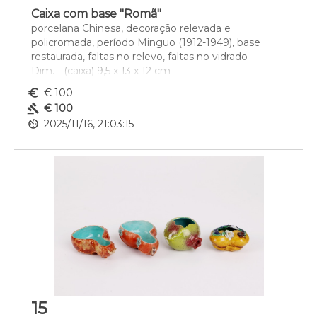
Caixa com base "Romã"
porcelana Chinesa, decoração relevada e 
policromada, período Minguo (1912-1949), base 
restaurada, faltas no relevo, faltas no vidrado
Dim. - (caixa) 9,5 x 13 x 12 cm
euro_symbol
€ 100
gavel
€ 100
av_timer
2025/11/16, 21:03:15
15