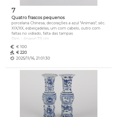
7
Quatro frascos pequenos
porcelana Chinesa, decorações a azul "Animais", séc. 
XIX/XX, esbeiçadelas, um com cabelo, outro com 
faltas no vidrado, falta das tampas
Dim. - (maior) 7,5 cm
euro_symbol
€ 100
gavel
€ 220
av_timer
2025/11/16, 21:01:30