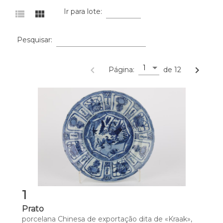
Ir para lote:
view_list
view_module
Pesquisar:
1
navigate_before
navigate_next
Página:
de 12
1
Prato
porcelana Chinesa de exportação dita de «Kraak», 