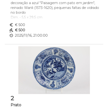
decoração a azul "Paisagem com pato em jardim", 
reinado Wanli (1573-1620), pequenas faltas de vidrado 
no bordo
Dim. - 5,5 x 29,5 cm
euro_symbol
€ 500
gavel
€ 500
av_timer
2025/11/16, 21:00:00
2
Prato