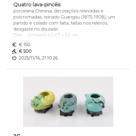
Quatro lava-pincéis
porcelana Chinesa, decorações relevadas e 
policromadas, reinado Guangxu (1875-1908), um 
partido e colado com falta, faltas nos relevos, 
desgaste no dourado
Dim. - (o maior) 4,5 x 7 x 6,5 cm
euro_symbol
€ 150
gavel
€ 500
av_timer
2025/11/16, 21:10:26