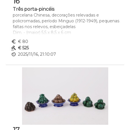
16
Três porta-pincéis
porcelana Chinesa, decorações relevadas e 
policromadas, período Minguo (1912-1949), pequenas 
faltas nos relevos, esbeiçadelas
Dim. - (maior) 5,5 x 8,5 x 6 cm
euro_symbol
€ 80
gavel
€ 525
av_timer
2025/11/16, 21:10:07
17