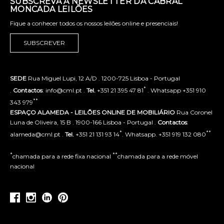
SUBSCREVA A NEWSLETTER DA CABRAL
MONCADA LEILÕES
Fique a conhecer todos os nossos leilões online e presenciais!
SUBSCREVER
SEDE
Rua Miguel Lupi, 12 A/D . 1200-725 Lisboa - Portugal
*
.
Contactos
: info@cml.pt .
Tel.
+351 21 395 47 81
. Whatsapp +351 910
**
343 979
ESPAÇO ALAMEDA - LEILÕES ONLINE DE MOBILIÁRIO
Rua Coronel
Luna de Oliveira, 15 B . 1900-166 Lisboa - Portugal .
Contactos
:
*
**
alameda@cml.pt .
Tel.
+351 21 131 93 14
. Whatsapp. +351 919 132 080
*
**
chamada para a rede fixa nacional
chamada para a rede móvel
nacional