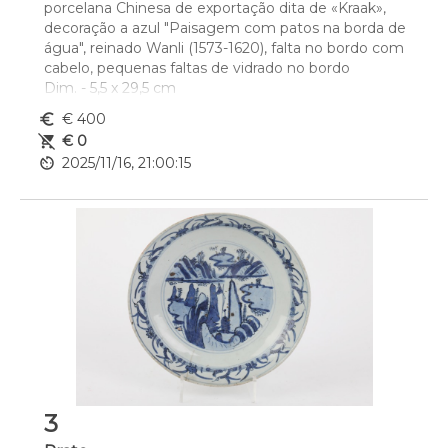
porcelana Chinesa de exportação dita de «Kraak», 
decoração a azul "Paisagem com patos na borda de 
água", reinado Wanli (1573-1620), falta no bordo com 
cabelo, pequenas faltas de vidrado no bordo
Dim. - 5,5 x 29,5 cm
euro_symbol
€ 400
remove_shopping_cart
€ 0
av_timer
2025/11/16, 21:00:15
3