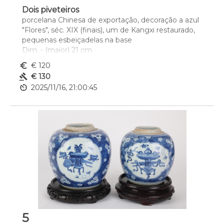
Dois piveteiros
porcelana Chinesa de exportação, decoração a azul 
"Flores", séc. XIX (finais), um de Kangxi restaurado, 
pequenas esbeiçadelas na base
Dim. - (maior) 21 cm
euro_symbol
€ 120
gavel
€ 130
av_timer
2025/11/16, 21:00:45
5