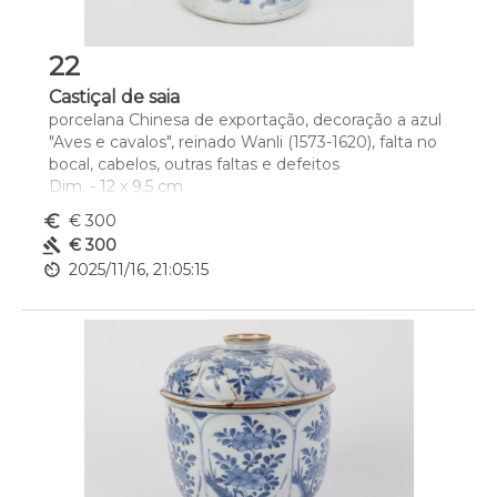
22
Castiçal de saia
porcelana Chinesa de exportação, decoração a azul 
"Aves e cavalos", reinado Wanli (1573-1620), falta no 
bocal, cabelos, outras faltas e defeitos
Dim. - 12 x 9,5 cm
euro_symbol
€ 300
gavel
€ 300
av_timer
2025/11/16, 21:05:15