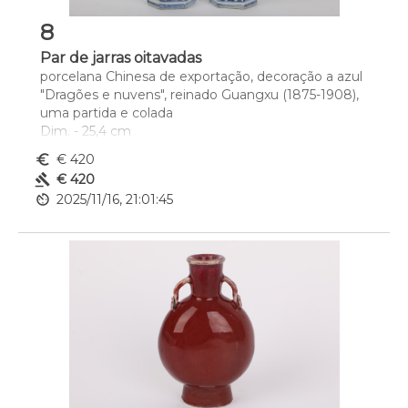
8
Par de jarras oitavadas
porcelana Chinesa de exportação, decoração a azul 
"Dragões e nuvens", reinado Guangxu (1875-1908), 
uma partida e colada
Dim. - 25,4 cm
euro_symbol
€ 420
gavel
€ 420
av_timer
2025/11/16, 21:01:45