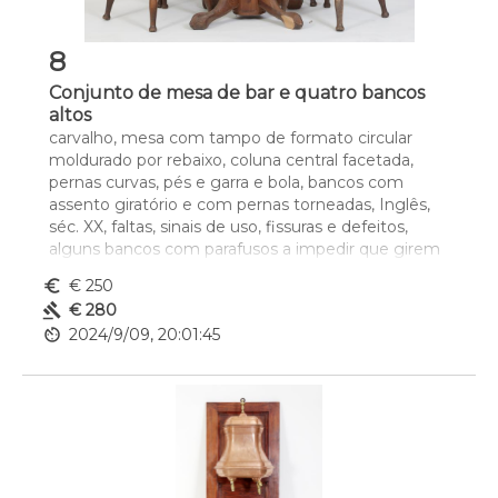
8
Conjunto de mesa de bar e quatro bancos
altos
carvalho, mesa com tampo de formato circular 
moldurado por rebaixo, coluna central facetada, 
pernas curvas, pés e garra e bola, bancos com 
assento giratório e com pernas torneadas, Inglês, 
séc. XX, faltas, sinais de uso, fissuras e defeitos, 
alguns bancos com parafusos a impedir que girem 
os assentos, alguns bancos com defeitos no 
euro_symbol
€ 250
travejamento, marcados "Classic Furniture Newport"
gavel
€ 280
Dim. - mesa: 106 x 90,5 cm.; bancos: 79 cm. cm
av_timer
2024/9/09, 20:01:45