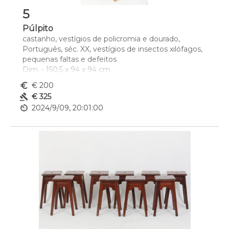
5
Púlpito
castanho, vestígios de policromia e dourado, 
Português, séc. XX, vestígios de insectos xilófagos, 
pequenas faltas e defeitos
Dim. - 150,5 x 94 x 94 cm
euro_symbol
€ 200
gavel
€ 325
av_timer
2024/9/09, 20:01:00