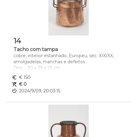
14
Tacho com tampa
cobre, interior estanhado, Europeu, séc. XIX/XX, 
amolgadelas, manchas e defeitos
Dim. - 30 x 29 x 23 cm
euro_symbol
€ 150
remove_shopping_cart
€ 0
av_timer
2024/9/09, 20:03:15