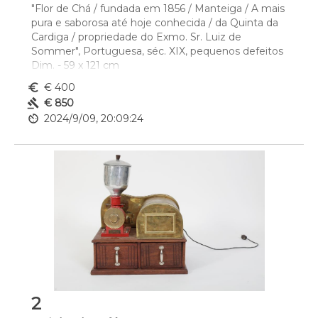
"Flor de Chá / fundada em 1856 / Manteiga / A mais 
pura e saborosa até hoje conhecida / da Quinta da 
Cardiga / propriedade do Exmo. Sr. Luiz de 
Sommer", Portuguesa, séc. XIX, pequenos defeitos
Dim. - 59 x 121 cm
euro_symbol
€ 400
gavel
€ 850
av_timer
2024/9/09, 20:09:24
2