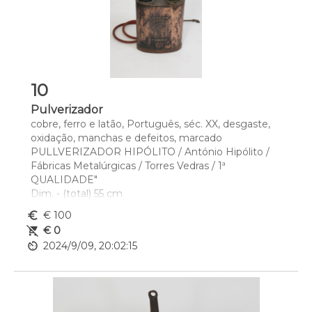
10
Pulverizador
cobre, ferro e latão, Português, séc. XX, desgaste, 
oxidação, manchas e defeitos, marcado 
PULLVERIZADOR HIPÓLITO / António Hipólito / 
Fábricas Metalúrgicas / Torres Vedras / 1ª 
QUALIDADE"
Dim. - (total) 55 cm
euro_symbol
€ 100
remove_shopping_cart
€ 0
av_timer
2024/9/09, 20:02:15