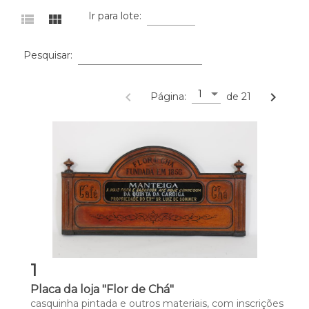
Ir para lote:
view_list
view_module
Pesquisar:
1
navigate_before
navigate_next
Página:
de 21
1
Placa da loja "Flor de Chá"
casquinha pintada e outros materiais, com inscrições 