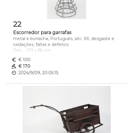
22
Escorredor para garrafas
metal e borracha, Português, séc. XX, desgaste e 
oxidações, faltas e defeitos
Dim. - 123 x 58 cm
euro_symbol
€ 100
gavel
€ 170
av_timer
2024/9/09, 20:05:15