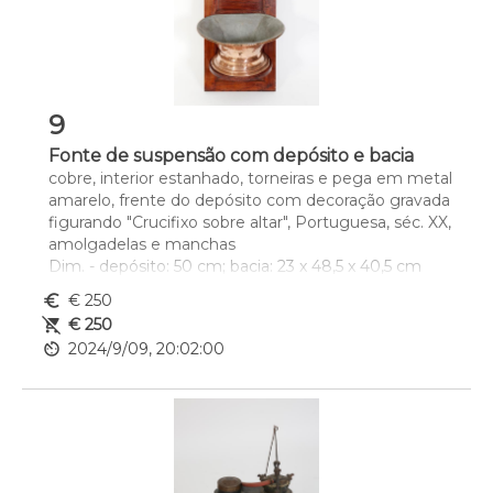
9
Fonte de suspensão com depósito e bacia
cobre, interior estanhado, torneiras e pega em metal 
amarelo, frente do depósito com decoração gravada 
figurando "Crucifixo sobre altar", Portuguesa, séc. XX, 
amolgadelas e manchas
Dim. - depósito: 50 cm; bacia: 23 x 48,5 x 40,5 cm
euro_symbol
€ 250
remove_shopping_cart
€ 250
av_timer
2024/9/09, 20:02:00