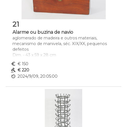
21
Alarme ou buzina de navio
aglomerado de madeira e outros materiais, 
mecanismo de manivela, séc. XIX/XX, pequenos 
defeitos
Dim. - 43 x 59 x 28 cm
euro_symbol
€ 150
gavel
€ 220
av_timer
2024/9/09, 20:05:00