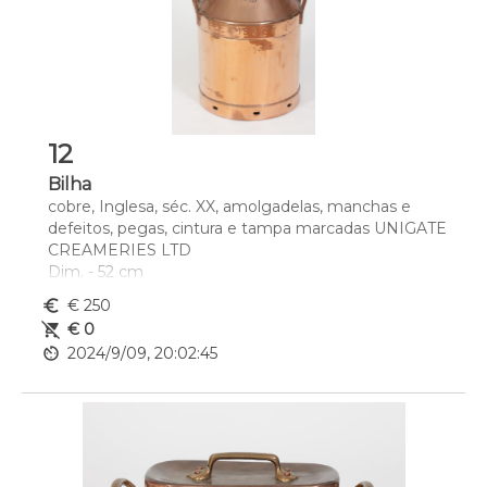
12
Bilha
cobre, Inglesa, séc. XX, amolgadelas, manchas e 
defeitos, pegas, cintura e tampa marcadas UNIGATE 
CREAMERIES LTD
Dim. - 52 cm
euro_symbol
€ 250
remove_shopping_cart
€ 0
av_timer
2024/9/09, 20:02:45