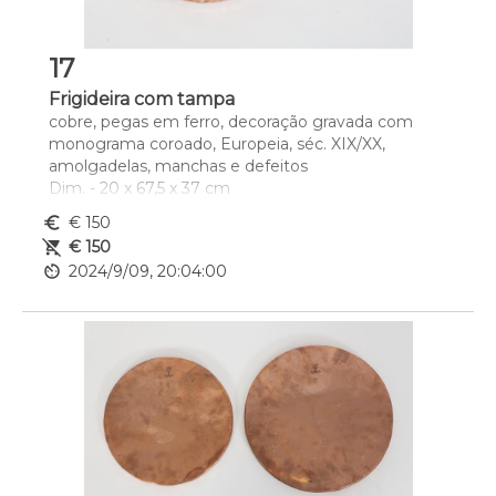
17
Frigideira com tampa
cobre, pegas em ferro, decoração gravada com 
monograma coroado, Europeia, séc. XIX/XX, 
amolgadelas, manchas e defeitos
Dim. - 20 x 67,5 x 37 cm
euro_symbol
€ 150
remove_shopping_cart
€ 150
av_timer
2024/9/09, 20:04:00