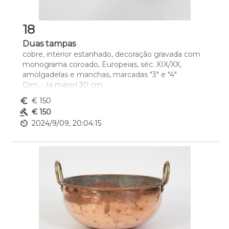
18
Duas tampas
cobre, interior estanhado, decoração gravada com 
monograma coroado, Europeias, séc. XIX/XX, 
amolgadelas e manchas, marcadas "3" e "4"
Dim. - (a maior) 30 cm
euro_symbol
€ 150
gavel
€ 150
av_timer
2024/9/09, 20:04:15