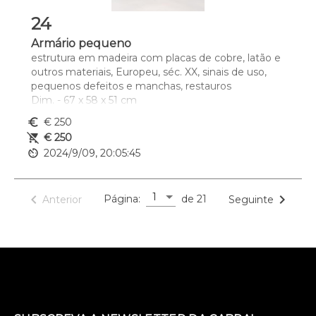
24
Armário pequeno
estrutura em madeira com placas de cobre, latão e 
outros materiais, Europeu, séc. XX, sinais de uso, 
pequenos defeitos e manchas, restauros
Dim. - 67 x 58 x 51 cm
euro_symbol
€ 250
remove_shopping_cart
€ 250
av_timer
2024/9/09, 20:05:45
1
navigate_before
navigate_next
Página:
de 21
Anterior
Seguinte