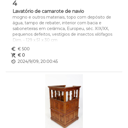
4
Lavatório de camarote de navio
mogno e outros materiais, topo com depósito de 
água, tampo de rebater, interior com bacia e 
saboneteiras em cerâmica, Europeu, séc. XIX/XX, 
pequenos defeitos, vestígios de insectos xilófagos
Dim. - 129 x 51 x 30 cm
euro_symbol
€ 500
remove_shopping_cart
€ 0
av_timer
2024/9/09, 20:00:45