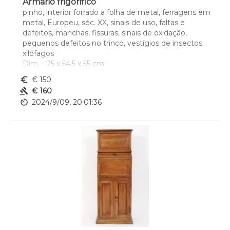
Armário frigorifico
pinho, interior forrado a folha de metal, ferragens em 
metal, Europeu, séc. XX, sinais de uso, faltas e 
defeitos, manchas, fissuras, sinais de oxidação, 
pequenos defeitos no trinco, vestígios de insectos 
xilófagos 
Dim. - 75 x 54,5 x 55 cm
euro_symbol
€ 150
gavel
€ 160
av_timer
2024/9/09, 20:01:36