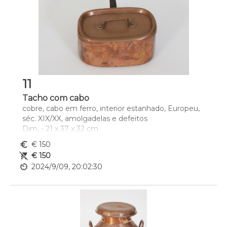
11
Tacho com cabo
cobre, cabo em ferro, interior estanhado, Europeu, 
séc. XIX/XX, amolgadelas e defeitos
Dim. - 21 x 37 x 32 cm
euro_symbol
€ 150
remove_shopping_cart
€ 150
av_timer
2024/9/09, 20:02:30