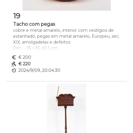
19
Tacho com pegas
cobre e metal amarelo, interior com vestígios de 
estanhado, pegas em metal amarelo, Europeu, séc. 
XIX, amolgadelas e defeitos
Dim. - 35 x 55 x51,5 cm
euro_symbol
€ 200
gavel
€ 220
av_timer
2024/9/09, 20:04:30