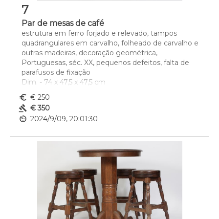
7
Par de mesas de café
estrutura em ferro forjado e relevado, tampos 
quadrangulares em carvalho, folheado de carvalho e 
outras madeiras, decoração geométrica, 
Portuguesas, séc. XX, pequenos defeitos, falta de 
parafusos de fixação
Dim. - 74 x 47,5 x 47,5 cm
euro_symbol
€ 250
gavel
€ 350
av_timer
2024/9/09, 20:01:30