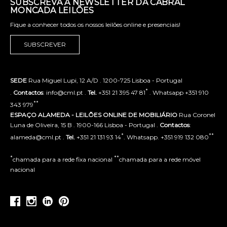
SUBSCREVA A NEWSLETTER DA CABRAL
MONCADA LEILÕES
Fique a conhecer todos os nossos leilões online e presenciais!
SUBSCREVER
SEDE
Rua Miguel Lupi, 12 A/D . 1200-725 Lisboa - Portugal
*
.
Contactos
: info@cml.pt .
Tel.
+351 21 395 47 81
. Whatsapp +351 910
**
343 979
ESPAÇO ALAMEDA - LEILÕES ONLINE DE MOBILIÁRIO
Rua Coronel
Luna de Oliveira, 15 B . 1900-166 Lisboa - Portugal .
Contactos
:
*
**
alameda@cml.pt .
Tel.
+351 21 131 93 14
. Whatsapp. +351 919 132 080
*
**
chamada para a rede fixa nacional
chamada para a rede móvel
nacional