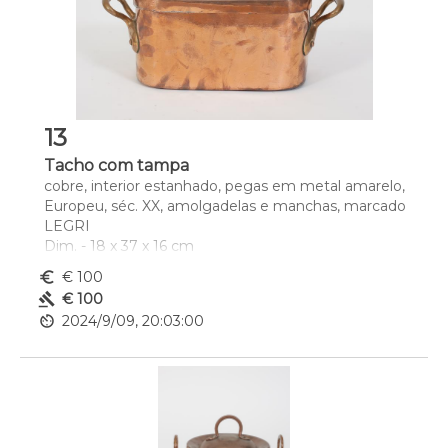
13
Tacho com tampa
cobre, interior estanhado, pegas em metal amarelo, 
Europeu, séc. XX, amolgadelas e manchas, marcado 
LEGRI
Dim. - 18 x 37 x 16 cm
euro_symbol
€ 100
gavel
€ 100
av_timer
2024/9/09, 20:03:00