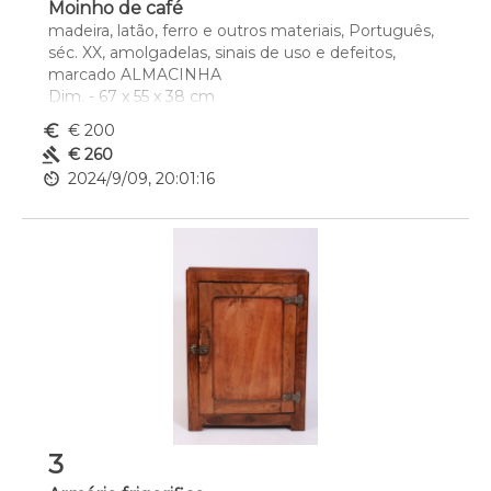
Moinho de café
madeira, latão, ferro e outros materiais, Português, 
séc. XX, amolgadelas, sinais de uso e defeitos, 
marcado ALMACINHA
Dim. - 67 x 55 x 38 cm
euro_symbol
€ 200
gavel
€ 260
av_timer
2024/9/09, 20:01:16
3