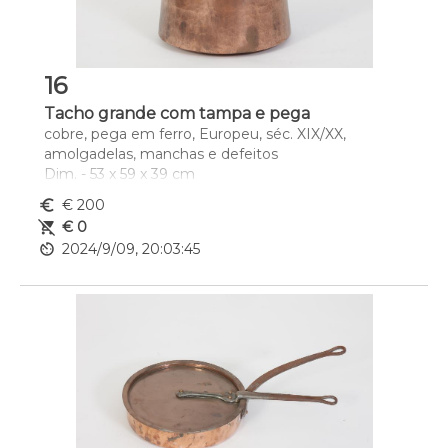
16
Tacho grande com tampa e pega
cobre, pega em ferro, Europeu, séc. XIX/XX, 
amolgadelas, manchas e defeitos
Dim. - 53 x 59 x 39 cm
euro_symbol
€ 200
remove_shopping_cart
€ 0
av_timer
2024/9/09, 20:03:45