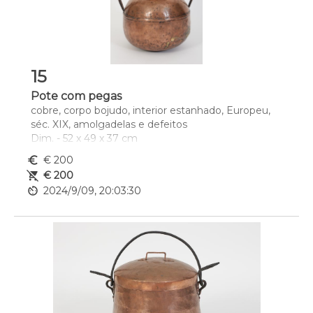
15
Pote com pegas
cobre, corpo bojudo, interior estanhado, Europeu, 
séc. XIX, amolgadelas e defeitos
Dim. - 52 x 49 x 37 cm
euro_symbol
€ 200
remove_shopping_cart
€ 200
av_timer
2024/9/09, 20:03:30