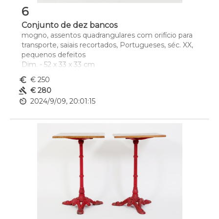
6
Conjunto de dez bancos
mogno, assentos quadrangulares com orifício para 
transporte, saiais recortados, Portugueses, séc. XX, 
pequenos defeitos
Dim. - 52 x 33 x 33 cm
euro_symbol
€ 250
gavel
€ 280
av_timer
2024/9/09, 20:01:15