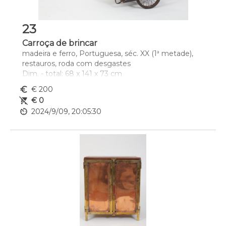
23
Carroça de brincar
madeira e ferro, Portuguesa, séc. XX (1ª metade), 
restauros, roda com desgastes
Dim. - total: 68 x 141 x 73 cm
euro_symbol
€ 200
remove_shopping_cart
€ 0
av_timer
2024/9/09, 20:05:30