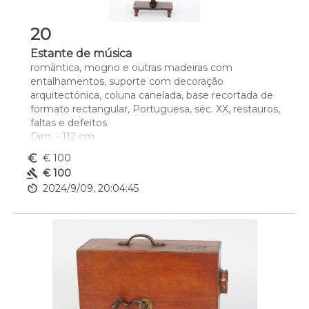
20
Estante de música
romântica, mogno e outras madeiras com 
entalhamentos, suporte com decoração 
arquitectónica, coluna canelada, base recortada de 
formato rectangular, Portuguesa, séc. XX, restauros, 
faltas e defeitos
Dim. - 112 cm
euro_symbol
€ 100
gavel
€ 100
av_timer
2024/9/09, 20:04:45