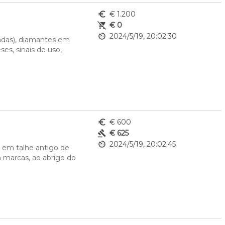
euro_symbol
€ 1.200
remove_shopping_cart
€ 0
av_timer
2024/5/19, 20:02:30
adas), diamantes em 
s, sinais de uso, 
euro_symbol
€ 600
gavel
€ 625
av_timer
2024/5/19, 20:02:45
 em talhe antigo de 
 marcas, ao abrigo do 