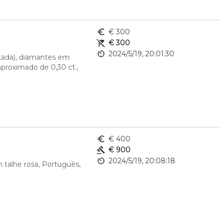
euro_symbol
€ 300
remove_shopping_cart
€ 300
av_timer
2024/5/19, 20:01:30
tada), diamantes em 
proximado de 0,30 ct., 
euro_symbol
€ 400
gavel
€ 900
av_timer
2024/5/19, 20:08:18
talhe rosa, Português, 