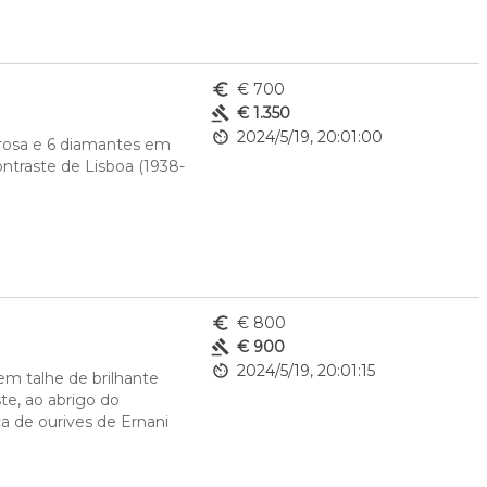
euro_symbol
€ 700
gavel
€ 1.350
av_timer
2024/5/19, 20:01:00
rosa e 6 diamantes em 
ontraste de Lisboa (1938-
euro_symbol
€ 800
gavel
€ 900
av_timer
2024/5/19, 20:01:15
m talhe de brilhante 
e, ao abrigo do 
a de ourives de Ernani 