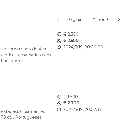
1
navigate_before
navigate_next
Página:
de 16
euro_symbol
€ 2.500
gavel
€ 2.500
av_timer
2024/5/19, 20:00:00
o aproximado de 4 ct., 
lexandria, remarcados com 
ificados de 
euro_symbol
€ 1.500
gavel
€ 2.700
av_timer
2024/5/19, 20:02:37
estadas), 6 diamantes 
0 ct. , Portugueses, 