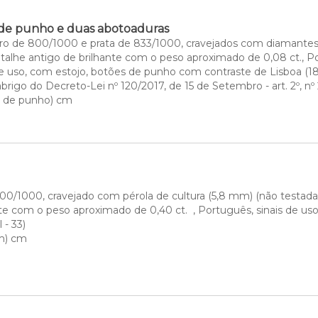
 de punho e duas abotoaduras
uro de 800/1000 e prata de 833/1000, cravejados com diamantes 
talhe antigo de brilhante com o peso aproximado de 0,08 ct., Por
de uso, com estojo, botões de punho com contraste de Lisboa (18
rigo do Decreto-Lei nº 120/2017, de 15 de Setembro - art. 2º, nº 2
es de punho) cm
00/1000, cravejado com pérola de cultura (5,8 mm) (não testada
te com o peso aproximado de 0,40 ct.  , Português, sinais de uso
 - 33)
mm) cm