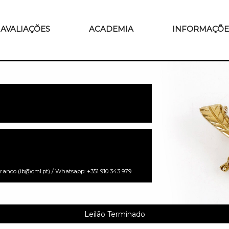
AVALIAÇÕES
ACADEMIA
INFORMAÇÕE
Branco (ib@cml.pt) / Whatsapp: +351 910 343 979
Leilão Terminado