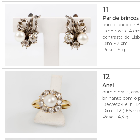
11
Par de brincos
ouro branco de 8
talhe rosa e 4 em
contraste de Lisb
Dim. - 2 cm
Peso - 9 g.
12
Anel
ouro e prata, cr
brilhante com o p
Decreto-Lei nº 120
Dim. - 12 (16,5 
Peso - 4,3 g.