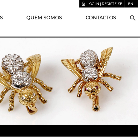
lock_open
LOG IN | REGISTE-SE
EN
search
S
QUEM SOMOS
CONTACTOS