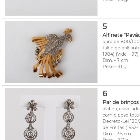
5
Alfinete "Pavã
ouro de 800/1000
talhe de brilhant
1984) (Vidal - 97)
Dim. - 7 cm
Peso - 31 g.
6
Par de brincos
platina, craveja
com o peso total 
Decreto-Lei 120/2
de Freitas (1952-
Dim. - 3,5 cm
Peso - 7,7 g.