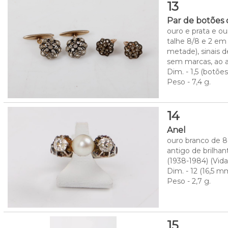
13
Par de botões
ouro e prata e o
talhe 8/8 e 2 em 
metade), sinais 
sem marcas, ao ab
Dim. - 1,5 (botõ
Peso - 7,4 g.
14
Anel
ouro branco de 8
antigo de brilhan
(1938-1984) (Vidal
Dim. - 12 (16,5 
Peso - 2,7 g.
15