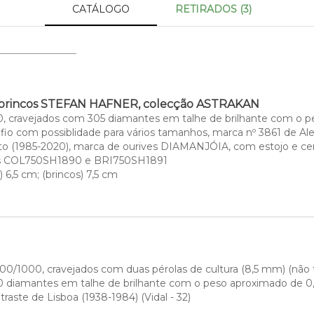
CATÁLOGO
RETIRADOS (3)
e brincos STEFAN HAFNER, colecção ASTRAKAN
, cravejados com 305 diamantes em talhe de brilhante com o pes
X, fio com possiblidade para vários tamanhos, marca nº 3861 de A
to (1985-2020), marca de ourives DIAMANJÓIA, com estojo e cert
ºs COL750SH1890 e BRI750SH1891
 6,5 cm; (brincos) 7,5 cm
00/1000, cravejados com duas pérolas de cultura (8,5 mm) (não t
0 diamantes em talhe de brilhante com o peso aproximado de 0,7
traste de Lisboa (1938-1984) (Vidal - 32)