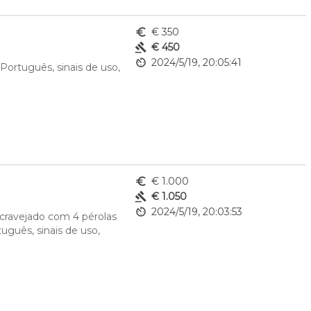
euro_symbol
€ 350
gavel
€ 450
av_timer
2024/5/19, 20:05:41
ortuguês, sinais de uso, 
euro_symbol
€ 1.000
gavel
€ 1.050
av_timer
2024/5/19, 20:03:53
ravejado com 4 pérolas 
uguês, sinais de uso, 