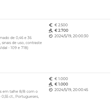
euro_symbol
€ 2.500
gavel
€ 2.700
av_timer
2024/5/19, 20:00:30
ado de 0,46 e 36 
inais de uso, contraste 
idal - 109 e 718)
euro_symbol
€ 1.000
gavel
€ 1.000
av_timer
2024/5/19, 20:00:45
s em talhe 8/8 com o 
,55 ct., Portugueses, 