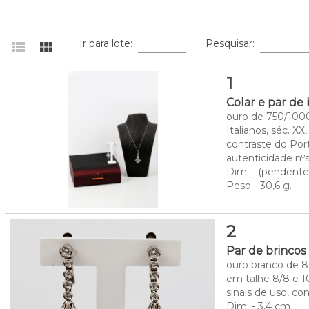
Ir para lote:
Pesquisar:
view_list
view_module
1
Colar e par d
ouro de 750/1000
Italianos, séc. X
contraste do Por
autenticidade n
Dim. - (pendente)
Peso - 30,6 g.
2
Par de brincos
ouro branco de 8
em talhe 8/8 e 1
sinais de uso, con
Dim. - 3,4 cm