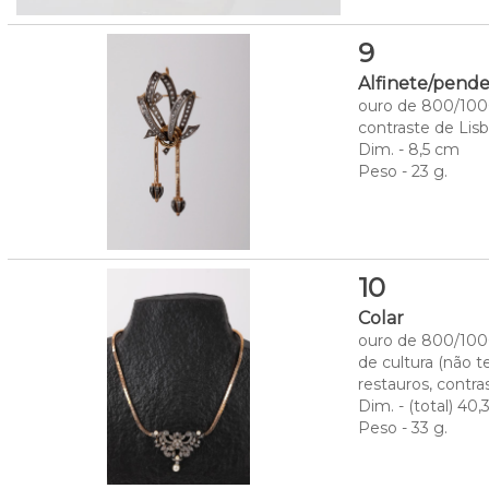
9
Alfinete/pende
ouro de 800/1000
contraste de Lisb
Dim. - 8,5 cm
Peso - 23 g.
10
Colar
ouro de 800/1000
de cultura (não t
restauros, contra
Dim. - (total) 40
Peso - 33 g.