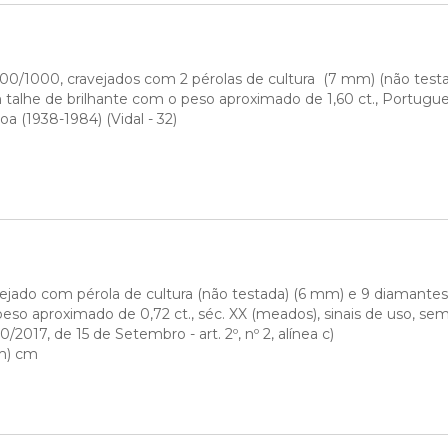
00/1000, cravejados com 2 pérolas de cultura  (7 mm) (não test
 talhe de brilhante com o peso aproximado de 1,60 ct., Portuguese
oa (1938-1984) (Vidal - 32)
avejado com pérola de cultura (não testada) (6 mm) e 9 diamantes
eso aproximado de 0,72 ct., séc. XX (meados), sinais de uso, sem
/2017, de 15 de Setembro - art. 2º, nº 2, alínea c)
mm) cm