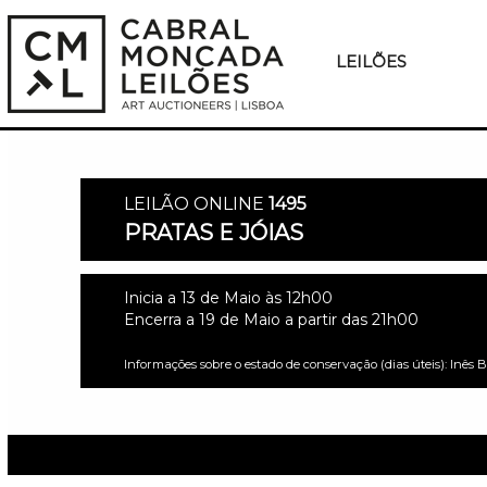
LEILÕES
LEILÃO ONLINE
1495
PRATAS E JÓIAS
Inicia a 13 de Maio às 12h00
Encerra a 19 de Maio a partir das 21h00
Informações sobre o estado de conservação (dias úteis): Inês 