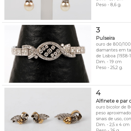
Peso - 8,6 g.
3
Pulseira
ouro de 800/1000
diamantes em tal
de Lisboa (1938-1
Dim. - 19 cm
Peso - 25,2 g.
4
Alfinete e par 
ouro bicolor de 
peso aproximado 
sinais de uso, co
Dim. - 2,5 x 4 cm
Peso - 26 g.