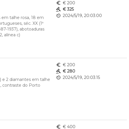
euro_symbol
€ 200
gavel
€ 325
av_timer
2024/5/19, 20:03:00
em talhe rosa, 18 em 
tugueses, séc. XX (1ª 
87-1937), abotoaduras 
, alínea c)
euro_symbol
€ 200
gavel
€ 280
av_timer
2024/5/19, 20:03:15
) e 2 diamantes em talhe 
, contraste do Porto 
euro_symbol
€ 400