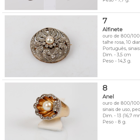
7
Alfinete
ouro de 800/1000
talhe rosa, 10 di
Português, sinais
Dim. - 3,5 cm
Peso - 14,3 g.
8
Anel
ouro de 800/1000
sinais de uso, pe
Dim. - 13 (16,7 
Peso - 8 g.