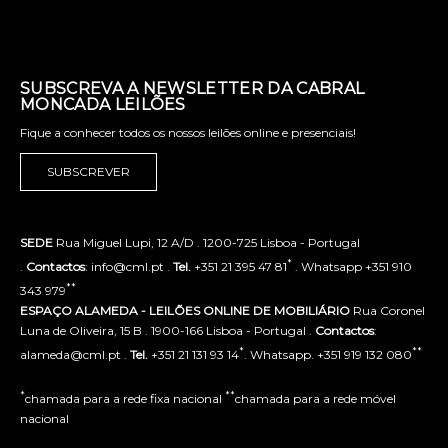
SUBSCREVA A NEWSLETTER DA CABRAL
MONCADA LEILÕES
Fique a conhecer todos os nossos leilões online e presenciais!
SUBSCREVER
SEDE
Rua Miguel Lupi, 12 A/D . 1200-725 Lisboa - Portugal
*
.
Contactos
: info@cml.pt .
Tel.
+351 21 395 47 81
. Whatsapp +351 910
**
343 979
ESPAÇO ALAMEDA - LEILÕES ONLINE DE MOBILIÁRIO
Rua Coronel
Luna de Oliveira, 15 B . 1900-166 Lisboa - Portugal .
Contactos
:
*
**
alameda@cml.pt .
Tel.
+351 21 131 93 14
. Whatsapp. +351 919 132 080
*
**
chamada para a rede fixa nacional
chamada para a rede móvel
nacional