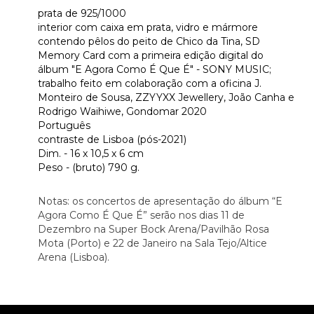
prata de 925/1000
interior com caixa em prata, vidro e mármore 
contendo pêlos do peito de Chico da Tina, SD 
Memory Card com a primeira edição digital do 
álbum "E Agora Como É Que É" - SONY MUSIC; 
trabalho feito em colaboração com a oficina J. 
Monteiro de Sousa, ZZYYXX Jewellery, João Canha e 
Rodrigo Waihiwe, Gondomar 2020
Português
contraste de Lisboa (pós-2021)
Dim. - 16 x 10,5 x 6 cm
Peso - (bruto) 790 g.
Notas: os concertos de apresentação do álbum “E 
Agora Como É Que É” serão nos dias 11 de 
Dezembro na Super Bock Arena/Pavilhão Rosa 
Mota (Porto) e 22 de Janeiro na Sala Tejo/Altice 
Arena (Lisboa).