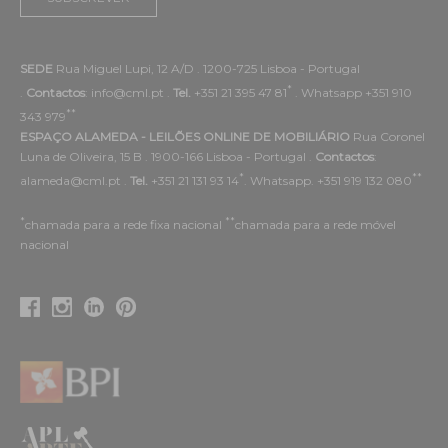
SEDE
Rua Miguel Lupi, 12 A/D . 1200-725 Lisboa - Portugal
*
.
Contactos
: info@cml.pt .
Tel.
+351 21 395 47 81
. Whatsapp +351 910
**
343 979
ESPAÇO ALAMEDA - LEILÕES ONLINE DE MOBILIÁRIO
Rua Coronel
Luna de Oliveira, 15 B . 1900-166 Lisboa - Portugal .
Contactos
:
*
**
alameda@cml.pt .
Tel.
+351 21 131 93 14
. Whatsapp. +351 919 132 080
*
**
chamada para a rede fixa nacional
chamada para a rede móvel
nacional