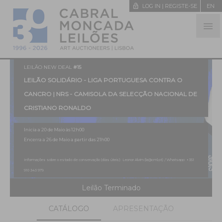
lock_open
LOG IN | REGISTE-SE
EN

LEILÃO NEW DEAL
#15
LEILÃO SOLIDÁRIO - LIGA PORTUGUESA CONTRA O
CANCRO | NRS - CAMISOLA DA SELECÇÃO NACIONAL DE
CRISTIANO RONALDO
Inicia a 20 de Maio às 12h00
Encerra a 26 de Maio a partir das 21h00
Informações sobre o estado de conservação (dias úteis): Leonor Alvim (la@cml.pt) / Whatsapp: +351
910 343 979
Leilão Terminado
CATÁLOGO
APRESENTAÇÃO