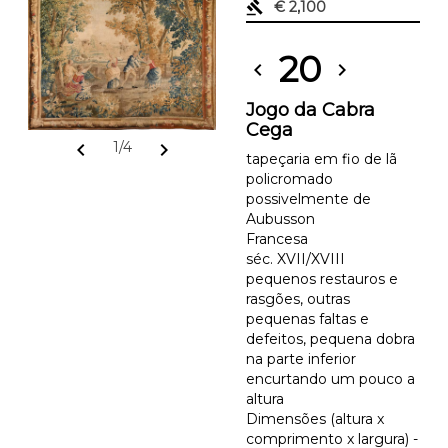
gavel
€ 2,100
20
chevron_left
chevron_right
Jogo da Cabra
Cega
chevron_left
chevron_right
1/4
tapeçaria em fio de lã
policromado
possivelmente de
Aubusson
Francesa
séc. XVII/XVIII
pequenos restauros e
rasgões, outras
pequenas faltas e
defeitos, pequena dobra
na parte inferior
encurtando um pouco a
altura
Dimensões (altura x
comprimento x largura) -