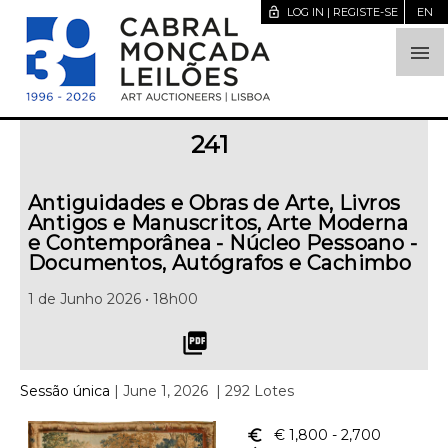
lock_open
LOG IN | REGISTE-SE
EN

241
Antiguidades e Obras de Arte, Livros
Antigos e Manuscritos, Arte Moderna
e Contemporânea - Núcleo Pessoano -
Documentos, Autógrafos e Cachimbo
1 de Junho 2026 • 18h00
picture_as_pdf
Sessão única
| June 1, 2026
| 292 Lotes
euro_symbol
€ 1,800
- 2,700