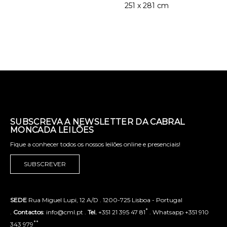
251 x 281 cm
SUBSCREVA A NEWSLETTER DA CABRAL
MONCADA LEILÕES
Fique a conhecer todos os nossos leilões online e presenciais!
SUBSCREVER
SEDE
Rua Miguel Lupi, 12 A/D . 1200-725 Lisboa - Portugal
*
.
Contactos
: info@cml.pt .
Tel.
+351 21 395 47 81
. Whatsapp +351 910
**
343 979