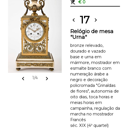
remove_shopping_cart
€ 0
17
chevron_left
chevron_right
Relógio de mesa
"Urna"
bronze relevado,
dourado e vazado
base e urna em
mármore, mostrador em
esmalte branco com
numeração árabe a
chevron_left
chevron_right
1/4
negro e decoração
policromada "Grinaldas
de flores", autonomia de
oito dias, toca horas e
meias horas em
campainha, regulação da
marcha no mostrador
Francês
séc. XIX (4º quartel)