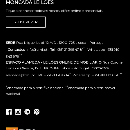
MONCADA LEILÕES
Fique a conhecer todos os nossos leilões online e presenciais!
SUBSCREVER
SEDE
Rua Miguel Lupi, 12 A/D . 1200-725 Lisboa - Portugal
*
.
Contactos
: info@cml.pt .
Tel.
+351 21 395 47 81
. Whatsapp +351 910
**
343 979
ESPAÇO ALAMEDA - LEILÕES ONLINE DE MOBILIÁRIO
Rua Coronel
Luna de Oliveira, 15 B . 1900-166 Lisboa - Portugal .
Contactos
:
*
**
alameda@cml.pt .
Tel.
+351 21 131 93 14
. Whatsapp. +351 919 132 080
*
**
chamada para a rede fixa nacional
chamada para a rede móvel
nacional