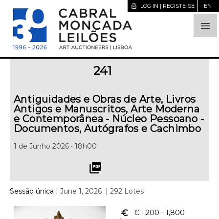
lock_open
LOG IN | REGISTE-SE
EN

241
Antiguidades e Obras de Arte, Livros
Antigos e Manuscritos, Arte Moderna
e Contemporânea - Núcleo Pessoano -
Documentos, Autógrafos e Cachimbo
1 de Junho 2026 • 18h00
picture_as_pdf
Sessão única
| June 1, 2026
| 292 Lotes
euro_symbol
€ 1,200
- 1,800