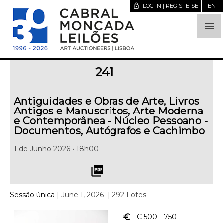
lock_open
LOG IN | REGISTE-SE
EN

241
Antiguidades e Obras de Arte, Livros
Antigos e Manuscritos, Arte Moderna
e Contemporânea - Núcleo Pessoano -
Documentos, Autógrafos e Cachimbo
1 de Junho 2026 • 18h00
picture_as_pdf
Sessão única
| June 1, 2026
| 292 Lotes
euro_symbol
€ 500
- 750