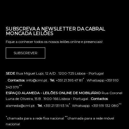
SUBSCREVA A NEWSLETTER DA CABRAL
MONCADA LEILÕES
Fique a conhecer todos os nossos leilões online e presenciais!
SUBSCREVER
SEDE
Rua Miguel Lupi, 12 A/D . 1200-725 Lisboa - Portugal
*
.
Contactos
: info@cml.pt .
Tel.
+351 21 395 47 81
. Whatsapp +351 910
**
343 979
ESPAÇO ALAMEDA - LEILÕES ONLINE DE MOBILIÁRIO
Rua Coronel
Luna de Oliveira, 15 B . 1900-166 Lisboa - Portugal .
Contactos
:
*
**
alameda@cml.pt .
Tel.
+351 21 131 93 14
. Whatsapp. +351 919 132 080
*
**
chamada para a rede fixa nacional
chamada para a rede móvel
nacional