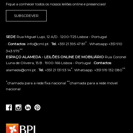
Fique a conhecer todos os nossos leilões online e presenciais!
SUBSCREVER
SEDE
Rua Miguel Lupi, 12 A/D . 1200-725 Lisboa - Portugal
*
.
Contactos
: info@cml.pt .
Tel.
+351 21 395 47 81
. Whatsapp +351 910
**
343 979
ESPAÇO ALAMEDA - LEILÕES ONLINE DE MOBILIÁRIO
Rua Coronel
Luna de Oliveira, 15 B . 1900-166 Lisboa - Portugal .
Contactos
:
*
**
alameda@cml.pt .
Tel.
+351 21 131 93 14
. Whatsapp. +351 919 132 080
*
**
chamada para a rede fixa nacional
chamada para a rede móvel
nacional