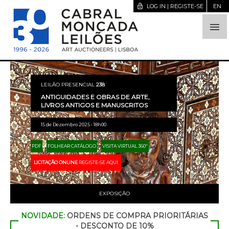
lock_open
LOG IN | REGISTE-SE
EN

LEILÃO PRESENCIAL
238
ANTIGUIDADES E OBRAS DE ARTE,
LIVROS ANTIGOS E MANUSCRITOS
15 de Dezembro 2025 • 18h00
PDF
FOLHEAR CATÁLOGO
VISITA VIRTUAL 360º
LICITAÇÃO ONLINE
REGISTE-SE AQUI
EXPOSIÇÃO
NOVIDADE:
ORDENS DE COMPRA PRIORITÁRIAS
- DESCONTO DE 10%