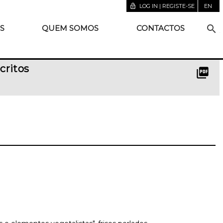
lock_open
LOG IN | REGISTE-SE
EN
search
S
QUEM SOMOS
CONTACTOS
critos
picture_as_pdf