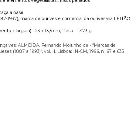
 e elementos vegetalistas", frisos perlados
 taça à base
1887-1937), marca de ourives e comercial da ourivesaria LEITÃO
to x largura) - 23 x 13,5 cm; Peso - 1.473 g.
nçalves; ALMEIDA, Fernando Moitinho de - "Marcas de
ses (1887 a 1993)", vol. II. Lisboa: IN-CM, 1996, nº 67 e 635