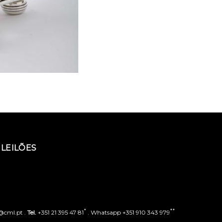
LEILÕES
*
**
o@cml.pt .
Tel.
+351 21 395 47 81
. Whatsapp +351 910 343 979