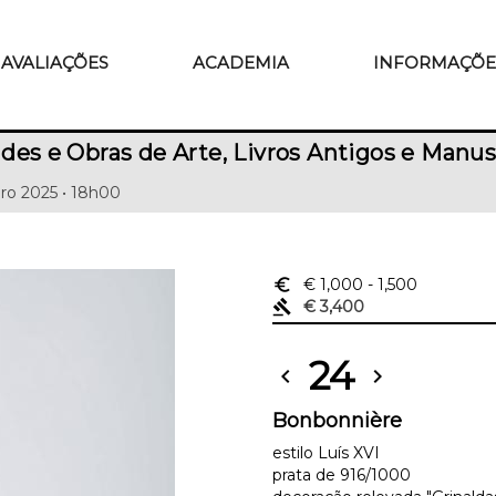
AVALIAÇÕES
ACADEMIA
INFORMAÇÕE
des e Obras de Arte, Livros Antigos e Manus
ro 2025 • 18h00
euro_symbol
€ 1,000
- 1,500
gavel
€ 3,400
24
chevron_left
chevron_right
Bonbonnière
estilo Luís XVI
prata de 916/1000