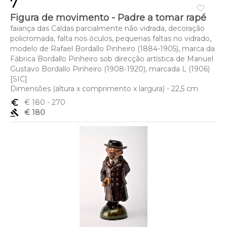
7
favorite_border
Figura de movimento - Padre a tomar rapé
faiança das Caldas parcialmente não vidrada, decoração
policromada, falta nos óculos, pequenas faltas no vidrado,
modelo de Rafael Bordallo Pinheiro (1884-1905), marca da
Fábrica Bordallo Pinheiro sob direcção artística de Manuel
Gustavo Bordallo Pinheiro (1908-1920), marcada L (1906)
[SIC]
Dimensões (altura x comprimento x largura) - 22,5 cm
euro_symbol
€ 180
- 270
gavel
€ 180