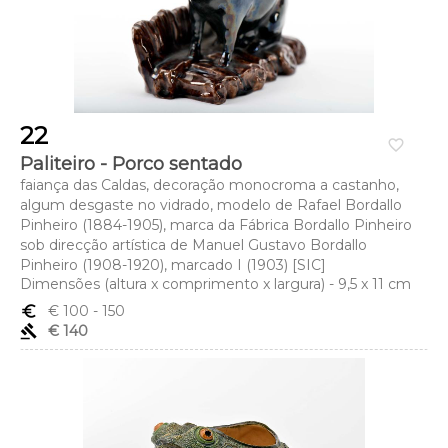
22
favorite_border
Paliteiro - Porco sentado
faiança das Caldas, decoração monocroma a castanho,
algum desgaste no vidrado, modelo de Rafael Bordallo
Pinheiro (1884-1905), marca da Fábrica Bordallo Pinheiro
sob direcção artística de Manuel Gustavo Bordallo
Pinheiro (1908-1920), marcado I (1903) [SIC]
Dimensões (altura x comprimento x largura) - 9,5 x 11 cm
euro_symbol
€ 100
- 150
gavel
€ 140