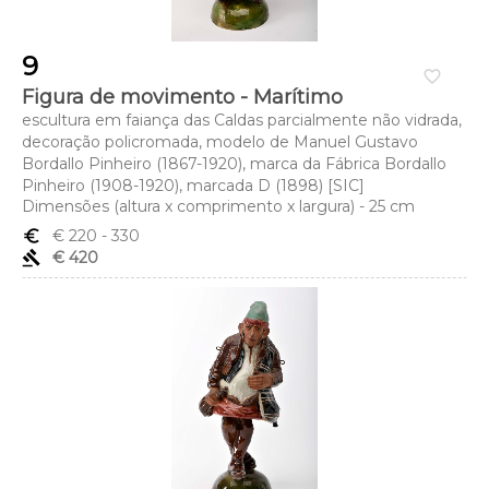
9
favorite_border
Figura de movimento - Marítimo
escultura em faiança das Caldas parcialmente não vidrada,
decoração policromada, modelo de Manuel Gustavo
Bordallo Pinheiro (1867-1920), marca da Fábrica Bordallo
Pinheiro (1908-1920), marcada D (1898) [SIC]
Dimensões (altura x comprimento x largura) - 25 cm
euro_symbol
€ 220
- 330
gavel
€ 420