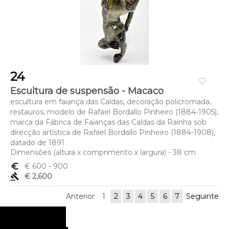
24
favorite_border
Escultura de suspensão - Macaco
escultura em faiança das Caldas, decoração policromada,
restauros, modelo de Rafael Bordallo Pinheiro (1884-1905),
marca da Fábrica de Faianças das Caldas da Rainha sob
direcção artística de Rafael Bordallo Pinheiro (1884-1908),
datado de 1891
Dimensões (altura x comprimento x largura) - 38 cm
euro_symbol
€ 600
- 900
gavel
€ 2,600
Anterior
1
2
3
4
5
6
7
Seguinte