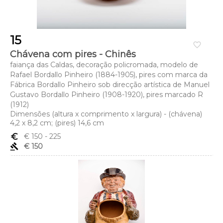
15
favorite_border
Chávena com pires - Chinês
faiança das Caldas, decoração policromada, modelo de
Rafael Bordallo Pinheiro (1884-1905), pires com marca da
Fábrica Bordallo Pinheiro sob direcção artística de Manuel
Gustavo Bordallo Pinheiro (1908-1920), pires marcado R
(1912)
Dimensões (altura x comprimento x largura) - (chávena)
4,2 x 8,2 cm; (pires) 14,6 cm
euro_symbol
€ 150
- 225
gavel
€ 150