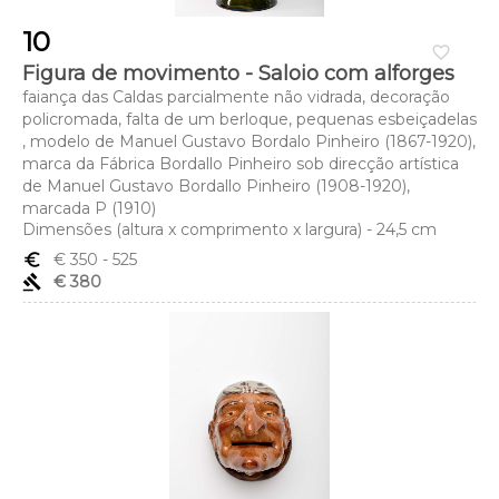
10
favorite_border
Figura de movimento - Saloio com alforges
faiança das Caldas parcialmente não vidrada, decoração
policromada, falta de um berloque, pequenas esbeiçadelas
, modelo de Manuel Gustavo Bordalo Pinheiro (1867-1920),
marca da Fábrica Bordallo Pinheiro sob direcção artística
de Manuel Gustavo Bordallo Pinheiro (1908-1920),
marcada P (1910)
Dimensões (altura x comprimento x largura) - 24,5 cm
euro_symbol
€ 350
- 525
gavel
€ 380