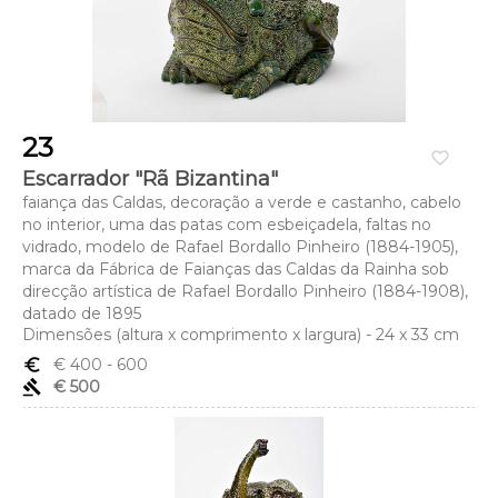
23
favorite_border
Escarrador "Rã Bizantina"
faiança das Caldas, decoração a verde e castanho, cabelo
no interior, uma das patas com esbeiçadela, faltas no
vidrado, modelo de Rafael Bordallo Pinheiro (1884-1905),
marca da Fábrica de Faianças das Caldas da Rainha sob
direcção artística de Rafael Bordallo Pinheiro (1884-1908),
datado de 1895
Dimensões (altura x comprimento x largura) - 24 x 33 cm
euro_symbol
€ 400
- 600
gavel
€ 500