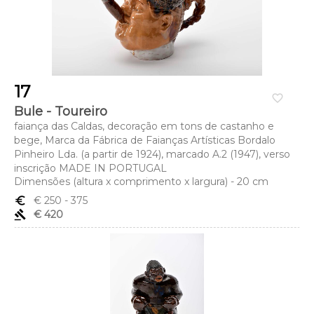
17
favorite_border
Bule - Toureiro
faiança das Caldas, decoração em tons de castanho e
bege, Marca da Fábrica de Faianças Artísticas Bordalo
Pinheiro Lda. (a partir de 1924), marcado A.2 (1947), verso
inscrição MADE IN PORTUGAL
Dimensões (altura x comprimento x largura) - 20 cm
euro_symbol
€ 250
- 375
gavel
€ 420