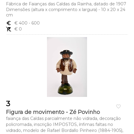
Fábrica de Faianças das Caldas da Rainha, datado de 1907
Dimensões (altura x comprimento x largura) - 10 x 20 x 24
cm
euro_symbol
€ 400
- 600
remove_shopping_cart
€ 0
3
favorite_border
Figura de movimento - Zé Povinho
faiança das Caldas parcialmente não vidrada, decoração
policromada, inscrição IMPOSTOS, ínfimas faltas no
vidrado, modelo de Rafael Bordallo Pinheiro (1884-1905),