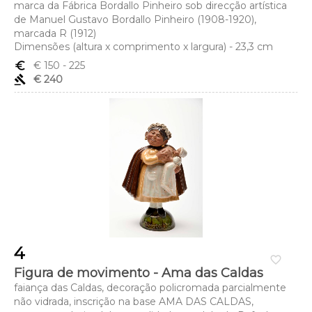
marca da Fábrica Bordallo Pinheiro sob direcção artística
de Manuel Gustavo Bordallo Pinheiro (1908-1920),
marcada R (1912)
Dimensões (altura x comprimento x largura) - 23,3 cm
euro_symbol
€ 150
- 225
gavel
€ 240
4
favorite_border
Figura de movimento - Ama das Caldas
faiança das Caldas, decoração policromada parcialmente
não vidrada, inscrição na base AMA DAS CALDAS,