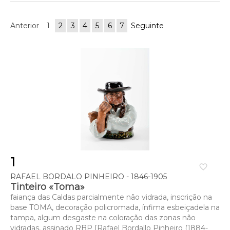
Anterior
1
2
3
4
5
6
7
Seguinte
1
favorite_border
RAFAEL BORDALO PINHEIRO - 1846-1905
Tinteiro «Toma»
faiança das Caldas parcialmente não vidrada, inscrição na
base TOMA, decoração policromada, ínfima esbeiçadela na
tampa, algum desgaste na coloração das zonas não
vidradas, assinado RBP [Rafael Bordallo Pinheiro (1884-