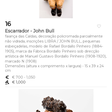
16
favorite_border
Escarrador - John Bull
faiança das Caldas, decoração policromada parcialmente
não vidrada, inscrições LIBRA / JOHN BULL, pequenas
esbeiçadelas, modelo de Rafael Bordallo Pinheiro (1884-
1905), marca da Fábrica Bordallo Pinheiro sob direcção
artística de Manuel Gustavo Bordallo Pinheiro (1908-1920),
marcado N (1908)
Dimensões (altura x comprimento x largura) - 15 x 39 x 24
cm
euro_symbol
€ 700
- 1,050
gavel
€ 1,000