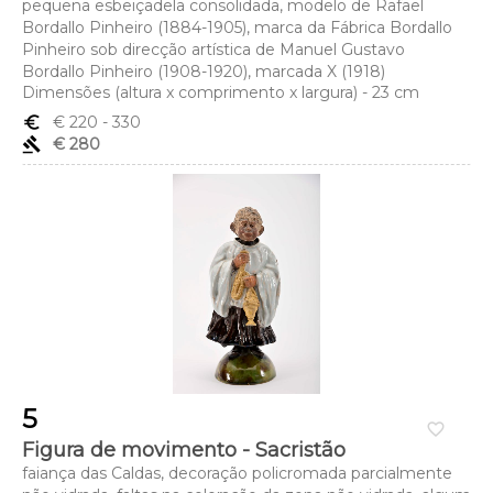
pequena esbeiçadela consolidada, modelo de Rafael
Bordallo Pinheiro (1884-1905), marca da Fábrica Bordallo
Pinheiro sob direcção artística de Manuel Gustavo
Bordallo Pinheiro (1908-1920), marcada X (1918)
Dimensões (altura x comprimento x largura) - 23 cm
euro_symbol
€ 220
- 330
gavel
€ 280
5
favorite_border
Figura de movimento - Sacristão
faiança das Caldas, decoração policromada parcialmente