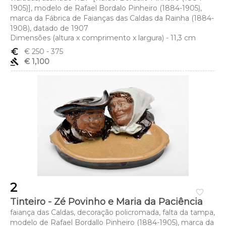
1905)], modelo de Rafael Bordalo Pinheiro (1884-1905),
marca da Fábrica de Faianças das Caldas da Rainha (1884-
1908), datado de 1907
Dimensões (altura x comprimento x largura) - 11,3 cm
euro_symbol
€ 250
- 375
gavel
€ 1,100
2
favorite_border
Tinteiro - Zé Povinho e Maria da Paciência
faiança das Caldas, decoração policromada, falta da tampa,
modelo de Rafael Bordallo Pinheiro (1884-1905), marca da