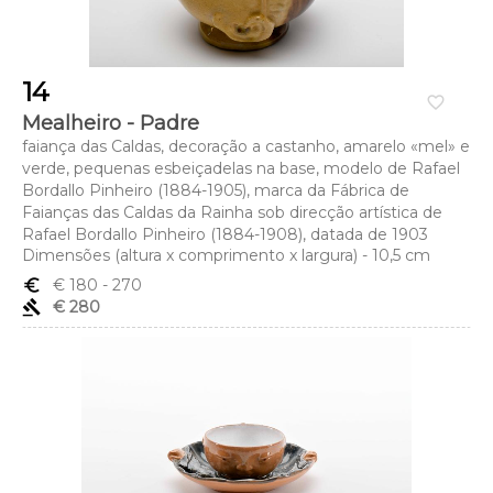
14
favorite_border
Mealheiro - Padre
faiança das Caldas, decoração a castanho, amarelo «mel» e
verde, pequenas esbeiçadelas na base, modelo de Rafael
Bordallo Pinheiro (1884-1905), marca da Fábrica de
Faianças das Caldas da Rainha sob direcção artística de
Rafael Bordallo Pinheiro (1884-1908), datada de 1903
Dimensões (altura x comprimento x largura) - 10,5 cm
euro_symbol
€ 180
- 270
gavel
€ 280