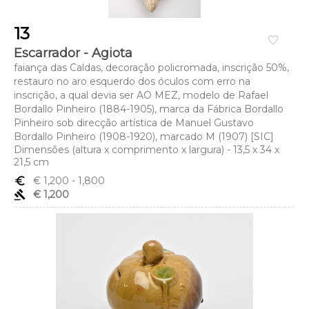
13
favorite_border
Escarrador - Agiota
faiança das Caldas, decoração policromada, inscrição 50%,
restauro no aro esquerdo dos óculos com erro na
inscrição, a qual devia ser AO MEZ, modelo de Rafael
Bordallo Pinheiro (1884-1905), marca da Fábrica Bordallo
Pinheiro sob direcção artística de Manuel Gustavo
Bordallo Pinheiro (1908-1920), marcado M (1907) [SIC]
Dimensões (altura x comprimento x largura) - 13,5 x 34 x
21,5 cm
euro_symbol
€ 1,200
- 1,800
gavel
€ 1,200