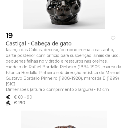
19
favorite_border
Castiçal - Cabeça de gato
faiança das Caldas, decoração monocroma a castanho,
parte posterior com orifício para suspenção, sinais de uso,
pequenas falhas no vidrado e restauros nas orelhas,
modelo de Rafael Bordallo Pinheiro (1884-1905), marca da
Fábrica Bordallo Pinheiro sob direcção artística de Manuel
Gustavo Bordallo Pinheiro (1908-1920), marcada E (1899)
[SIC]
Dimensões (altura x comprimento x largura) - 10 cm
euro_symbol
€ 60
- 90
gavel
€ 190