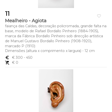
11
favorite_border
Mealheiro - Agiota
faiança das Caldas, decoração policromada, grande falta na
base, modelo de Rafael Bordallo Pinheiro (1884-1905),
marca da Fábrica Bordallo Pinheiro sob direcção artística
de Manuel Gustavo Bordallo Pinheiro (1908-1920),
marcado P (1910)
Dimensões (altura x comprimento x largura) - 12 cm
euro_symbol
€ 300
- 450
remove_shopping_cart
€ 0