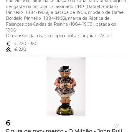
não vidrada, faltas na coloração da zona não vidrada, algum
desgaste na policromia, assinado RBP [Rafael Bordallo
Pinheiro (1884-1905)] e datada de 1903, modelo de Rafael
Bordallo Pinheiro (1884-1905), marca da Fábrica de
Faianças das Caldas da Rainha (1884-1908), datada de
1906
Dimensões (altura x comprimento x largura) - 22 cm
euro_symbol
€ 220
- 330
gavel
€ 220
6
favorite_border
Figura de movimento - O Milhão - John Bull