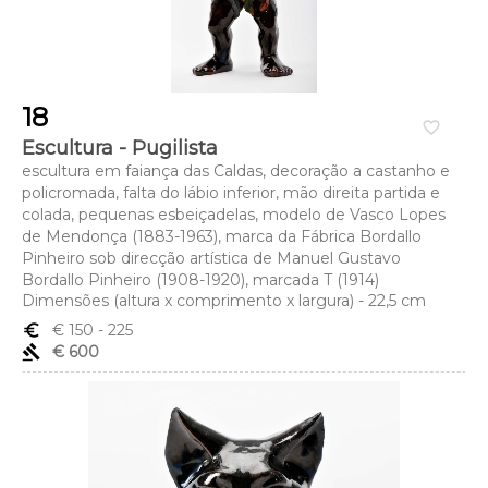
18
favorite_border
Escultura - Pugilista
escultura em faiança das Caldas, decoração a castanho e
policromada, falta do lábio inferior, mão direita partida e
colada, pequenas esbeiçadelas, modelo de Vasco Lopes
de Mendonça (1883-1963), marca da Fábrica Bordallo
Pinheiro sob direcção artística de Manuel Gustavo
Bordallo Pinheiro (1908-1920), marcada T (1914)
Dimensões (altura x comprimento x largura) - 22,5 cm
euro_symbol
€ 150
- 225
gavel
€ 600