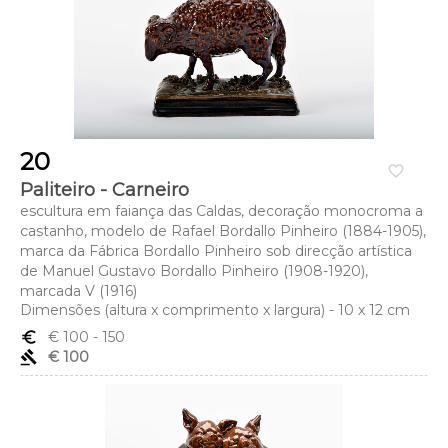
20
favorite_border
Paliteiro - Carneiro
escultura em faiança das Caldas, decoração monocroma a
castanho, modelo de Rafael Bordallo Pinheiro (1884-1905),
marca da Fábrica Bordallo Pinheiro sob direcção artística
de Manuel Gustavo Bordallo Pinheiro (1908-1920),
marcada V (1916)
Dimensões (altura x comprimento x largura) - 10 x 12 cm
euro_symbol
€ 100
- 150
gavel
€ 100