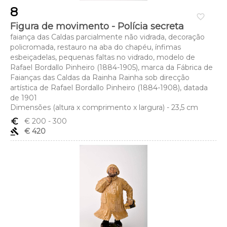
8
favorite_border
Figura de movimento - Polícia secreta
faiança das Caldas parcialmente não vidrada, decoração
policromada, restauro na aba do chapéu, ínfimas
esbeiçadelas, pequenas faltas no vidrado, modelo de
Rafael Bordallo Pinheiro (1884-1905), marca da Fábrica de
Faianças das Caldas da Rainha Rainha sob direcção
artística de Rafael Bordallo Pinheiro (1884-1908), datada
de 1901
Dimensões (altura x comprimento x largura) - 23,5 cm
euro_symbol
€ 200
- 300
gavel
€ 420