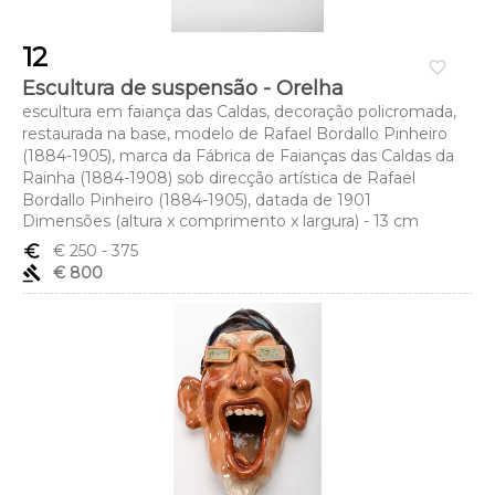
12
favorite_border
Escultura de suspensão - Orelha
escultura em faiança das Caldas, decoração policromada,
restaurada na base, modelo de Rafael Bordallo Pinheiro
(1884-1905), marca da Fábrica de Faianças das Caldas da
Rainha (1884-1908) sob direcção artística de Rafael
Bordallo Pinheiro (1884-1905), datada de 1901
Dimensões (altura x comprimento x largura) - 13 cm
euro_symbol
€ 250
- 375
gavel
€ 800