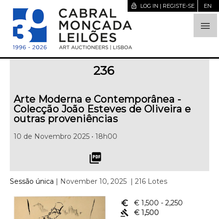
lock_open
LOG IN | REGISTE-SE
EN

236
Arte Moderna e Contemporânea -
Colecção João Esteves de Oliveira e
outras proveniências
10 de Novembro 2025 • 18h00
picture_as_pdf
Sessão única
| November 10, 2025
| 216 Lotes
euro_symbol
€ 1,500
- 2,250
gavel
€ 1,500