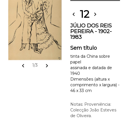
12
chevron_left
chevron_right
JÚLIO DOS REIS
PEREIRA - 1902-
1983
Sem título
tinta da China sobre
papel
chevron_left
chevron_right
1/3
assinada e datada de
1940
Dimensões (altura x
comprimento x largura) -
46 x 33 cm
Notas: Proveniência:
Colecção João Esteves
de Oliveira.