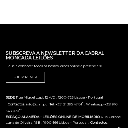
SUBSCREVA A NEWSLETTER DA CABRAL
MONCADA LEILÕES
Fique a conhecer todos os nossos leilões online e presenciais!
SUBSCREVER
SEDE
Rua Miguel Lupi, 12 A/D . 1200-725 Lisboa - Portugal
*
.
Contactos
: info@cml.pt .
Tel.
+351 21 395 47 81
. Whatsapp +351 910
**
343 979
ESPAÇO ALAMEDA - LEILÕES ONLINE DE MOBILIÁRIO
Rua Coronel
Luna de Oliveira, 15 B . 1900-166 Lisboa - Portugal .
Contactos
: