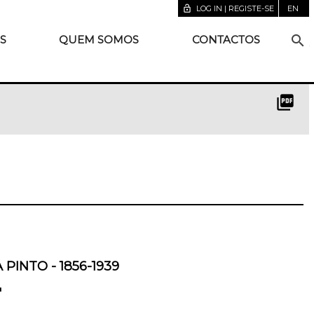
lock_open
LOG IN | REGISTE-SE
EN
search
S
QUEM SOMOS
CONTACTOS
picture_as_pdf
PINTO - 1856-1939
"