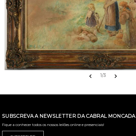
chevron_left
chevron_right
1/3
SUBSCREVA A NEWSLETTER DA CABRAL MONCADA 
Fique a conhecer todos os nossos leilões online e presenciais!