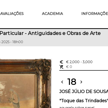
AVALIAÇÕES
ACADEMIA
INFORMAÇÕE
Particular - Antiguidades e Obras de Arte
 2025 • 18h00
euro_symbol
€ 2,000
- 3,000
remove_shopping_cart
€ 0
18
chevron_left
chevron_right
JOSÉ JÚLIO DE SOUSA 
"Toque das Trindades
aguarela sobre papel