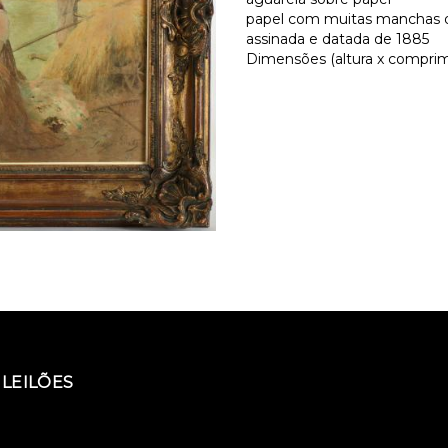
papel com muitas manchas
assinada e datada de 1885
Dimensões (altura x comprime
LEILÕES