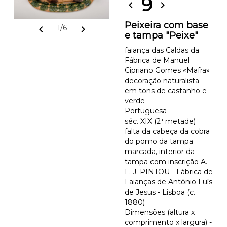
9
chevron_left
chevron_right
Peixeira com base
chevron_left
chevron_right
1/6
e tampa "Peixe"
faiança das Caldas da
Fábrica de Manuel
Cipriano Gomes «Mafra»
decoração naturalista
em tons de castanho e
verde
Portuguesa
séc. XIX (2ª metade)
falta da cabeça da cobra
do pomo da tampa
marcada, interior da
tampa com inscrição A.
L. J. PINTOU - Fábrica de
Faianças de António Luís
de Jesus - Lisboa (c.
1880)
Dimensões (altura x
comprimento x largura) -