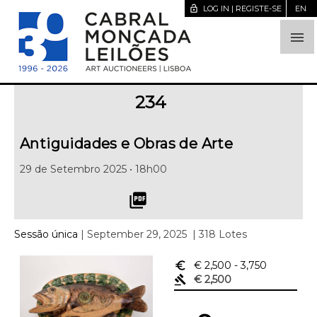
lock_open
LOG IN | REGISTE-SE
EN

234
Antiguidades e Obras de Arte
29 de Setembro 2025 • 18h00
picture_as_pdf
Sessão única
| September 29, 2025
| 318 Lotes
euro_symbol
€ 2,500
- 3,750
gavel
€ 2,500