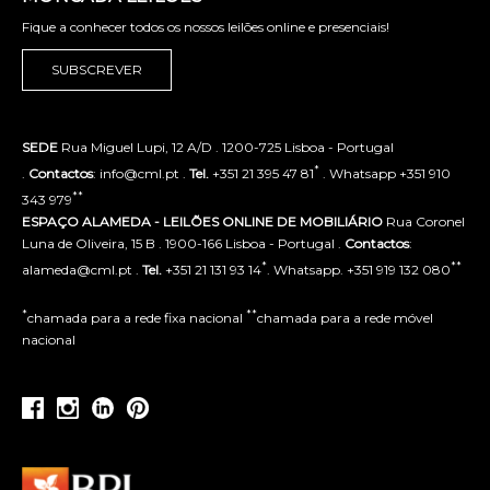
Fique a conhecer todos os nossos leilões online e presenciais!
SUBSCREVER
SEDE
Rua Miguel Lupi, 12 A/D . 1200-725 Lisboa - Portugal
*
.
Contactos
: info@cml.pt .
Tel.
+351 21 395 47 81
. Whatsapp +351 910
**
343 979
ESPAÇO ALAMEDA - LEILÕES ONLINE DE MOBILIÁRIO
Rua Coronel
Luna de Oliveira, 15 B . 1900-166 Lisboa - Portugal .
Contactos
:
*
**
alameda@cml.pt .
Tel.
+351 21 131 93 14
. Whatsapp. +351 919 132 080
*
**
chamada para a rede fixa nacional
chamada para a rede móvel
nacional