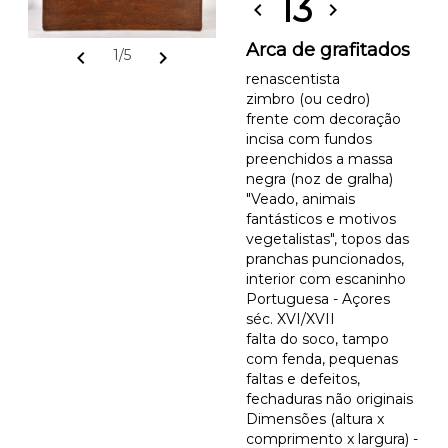
13
chevron_left
chevron_right
Arca de grafitados
chevron_left
chevron_right
1/5
renascentista
zimbro (ou cedro)
frente com decoração
incisa com fundos
preenchidos a massa
negra (noz de gralha)
"Veado, animais
fantásticos e motivos
vegetalistas", topos das
pranchas puncionados,
interior com escaninho
Portuguesa - Açores
séc. XVI/XVII
falta do soco, tampo
com fenda, pequenas
faltas e defeitos,
fechaduras não originais
Dimensões (altura x
comprimento x largura) -