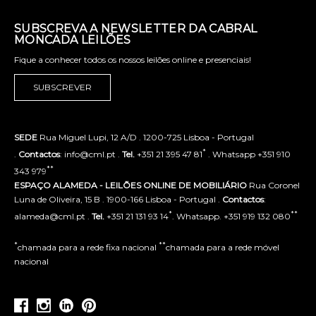
SUBSCREVA A NEWSLETTER DA CABRAL
MONCADA LEILÕES
Fique a conhecer todos os nossos leilões online e presenciais!
SUBSCREVER
SEDE
Rua Miguel Lupi, 12 A/D . 1200-725 Lisboa - Portugal
*
.
Contactos
: info@cml.pt .
Tel.
+351 21 395 47 81
. Whatsapp +351 910
**
343 979
ESPAÇO ALAMEDA - LEILÕES ONLINE DE MOBILIÁRIO
Rua Coronel
Luna de Oliveira, 15 B . 1900-166 Lisboa - Portugal .
Contactos
:
*
**
alameda@cml.pt .
Tel.
+351 21 131 93 14
. Whatsapp. +351 919 132 080
*
**
chamada para a rede fixa nacional
chamada para a rede móvel
nacional