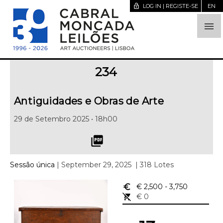
lock_open
LOG IN | REGISTE-SE
EN

234
Antiguidades e Obras de Arte
29 de Setembro 2025 • 18h00
picture_as_pdf
Sessão única
| September 29, 2025
| 318 Lotes
euro_symbol
€ 2,500
- 3,750
remove_shopping_cart
€ 0