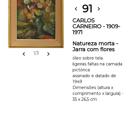
91
chevron_left
chevron_right
CARLOS
CARNEIRO - 1909-
1971
Natureza morta -
Jarra com flores
chevron_left
chevron_right
1/3
óleo sobre tela
ligeiras faltas na camada
pictórica
assinado e datado de
1949
Dimensões (altura x
comprimento x largura) -
35 x 26,5 cm