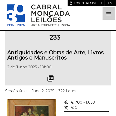
lock_open
LOG IN | REGISTE-SE
EN

233
Antiguidades e Obras de Arte, Livros
Antigos e Manuscritos
2 de Junho 2025 • 18h00
picture_as_pdf
Sessão única
| June 2, 2025
| 322 Lotes
euro_symbol
€ 700
- 1,050
remove_shopping_cart
€ 0