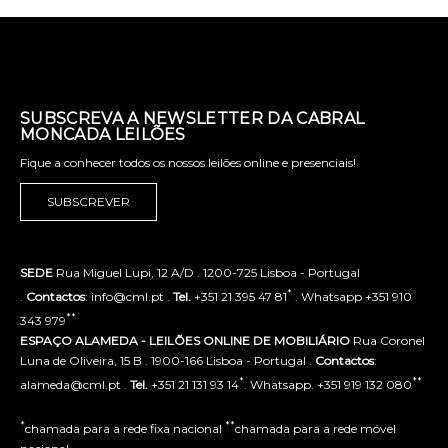
SUBSCREVA A NEWSLETTER DA CABRAL
MONCADA LEILÕES
Fique a conhecer todos os nossos leilões online e presenciais!
SUBSCREVER
SEDE
Rua Miguel Lupi, 12 A/D . 1200-725 Lisboa - Portugal
*
.
Contactos
: info@cml.pt .
Tel.
+351 21 395 47 81
. Whatsapp +351 910
**
343 979
ESPAÇO ALAMEDA - LEILÕES ONLINE DE MOBILIÁRIO
Rua Coronel
Luna de Oliveira, 15 B . 1900-166 Lisboa - Portugal .
Contactos
:
*
**
alameda@cml.pt .
Tel.
+351 21 131 93 14
. Whatsapp. +351 919 132 080
*
**
chamada para a rede fixa nacional
chamada para a rede móvel