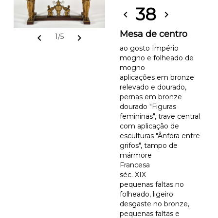
38
chevron_left
chevron_right
Mesa de centro
chevron_left
chevron_right
1/5
ao gosto Império
mogno e folheado de
mogno
aplicações em bronze
relevado e dourado,
pernas em bronze
dourado "Figuras
femininas", trave central
com aplicação de
esculturas "Ânfora entre
grifos", tampo de
mármore
Francesa
séc. XIX
pequenas faltas no
folheado, ligeiro
desgaste no bronze,
pequenas faltas e