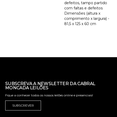
defeitos, tampo partido
com faltas e defeitos
Dimensões (altura x
comprimento x largura) -
81,5 x 125 x 60 cm
SUBSCREVA A NEWSLETTER DA CABRAL
MONCADA LEILÕES
Fique a conhecer todos os nossos leilões online e presenciais!
SUBSCREVER