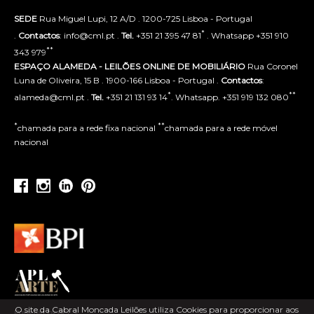
SEDE
Rua Miguel Lupi, 12 A/D . 1200-725 Lisboa - Portugal
*
.
Contactos
: info@cml.pt .
Tel.
+351 21 395 47 81
. Whatsapp +351 910
**
343 979
ESPAÇO ALAMEDA - LEILÕES ONLINE DE MOBILIÁRIO
Rua Coronel
Luna de Oliveira, 15 B . 1900-166 Lisboa - Portugal .
Contactos
:
*
**
alameda@cml.pt .
Tel.
+351 21 131 93 14
. Whatsapp. +351 919 132 080
*
**
chamada para a rede fixa nacional
chamada para a rede móvel
nacional
O site da Cabral Moncada Leilões utiliza Cookies para proporcionar aos
Powered by ACLSI