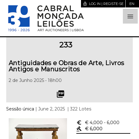
lock_open
LOG IN | REGISTE-SE
EN

233
Antiguidades e Obras de Arte, Livros
Antigos e Manuscritos
2 de Junho 2025 • 18h00
picture_as_pdf
Sessão única
| June 2, 2025
| 322 Lotes
euro_symbol
€ 4,000
- 6,000
gavel
€ 6,000