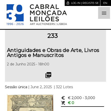
lock_open
LOG IN | REGISTE-SE
EN

233
Antiguidades e Obras de Arte, Livros
Antigos e Manuscritos
2 de Junho 2025 • 18h00
picture_as_pdf
Sessão única
| June 2, 2025
| 322 Lotes
euro_symbol
€ 2,000
- 3,000
remove_shopping_cart
€ 0