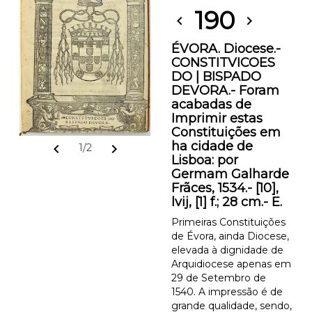
190
chevron_left
chevron_right
ÉVORA. Diocese.-
CONSTITVICOES
DO | BISPADO
DEVORA.- Foram
acabadas de
Imprimir estas
Constituições em
ha cidade de
chevron_left
chevron_right
1/2
Lisboa: por
Germam Galharde
Frãces, 1534.- [10],
lvij, [1] f.; 28 cm.- E.
Primeiras Constituições
de Évora, ainda Diocese,
elevada à dignidade de
Arquidiocese apenas em
29 de Setembro de
1540. A impressão é de
grande qualidade, sendo,