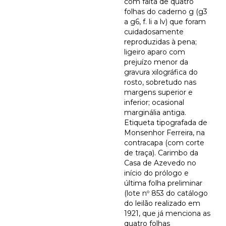
com falta de quatro
folhas do caderno g (g3
a g6, f. li a lv) que foram
cuidadosamente
reproduzidas à pena;
ligeiro aparo com
prejuízo menor da
gravura xilográfica do
rosto, sobretudo nas
margens superior e
inferior; ocasional
marginália antiga.
Etiqueta tipografada de
Monsenhor Ferreira, na
contracapa (com corte
de traça). Carimbo da
Casa de Azevedo no
início do prólogo e
última folha preliminar
(lote nº 853 do catálogo
do leilão realizado em
1921, que já menciona as
quatro folhas