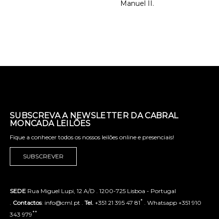
Manuel II.
SUBSCREVA A NEWSLETTER DA CABRAL
MONCADA LEILÕES
Fique a conhecer todos os nossos leilões online e presenciais!
SUBSCREVER
SEDE
Rua Miguel Lupi, 12 A/D . 1200-725 Lisboa - Portugal
*
.
Contactos
: info@cml.pt .
Tel.
+351 21 395 47 81
. Whatsapp +351 910
**
343 979