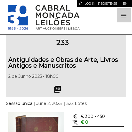
lock_open
LOG IN | REGISTE-SE
EN

233
Antiguidades e Obras de Arte, Livros
Antigos e Manuscritos
2 de Junho 2025 • 18h00
picture_as_pdf
Sessão única
| June 2, 2025
| 322 Lotes
euro_symbol
€ 300
- 450
remove_shopping_cart
€ 0