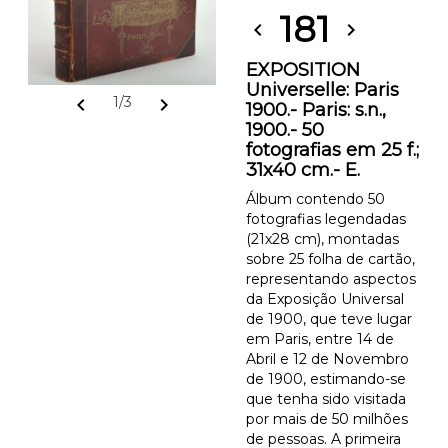
181
chevron_left
chevron_right
EXPOSITION
Universelle: Paris
chevron_left
chevron_right
1/3
1900.- Paris: s.n.,
1900.- 50
fotografias em 25 f.;
31x40 cm.- E.
Álbum contendo 50
fotografias legendadas
(21x28 cm), montadas
sobre 25 folha de cartão,
representando aspectos
da Exposição Universal
de 1900, que teve lugar
em Paris, entre 14 de
Abril e 12 de Novembro
de 1900, estimando-se
que tenha sido visitada
por mais de 50 milhões
de pessoas. A primeira