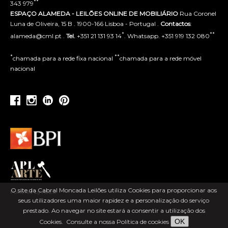
**
343 979
ESPAÇO ALAMEDA - LEILÕES ONLINE DE MOBILIÁRIO
Rua Coronel
Luna de Oliveira, 15 B . 1900-166 Lisboa - Portugal .
Contactos
:
*
**
alameda@cml.pt .
Tel.
+351 21 131 93 14
. Whatsapp. +351 919 132 080
*
**
chamada para a rede fixa nacional
chamada para a rede móvel
nacional
O site da Cabral Moncada Leilões utiliza Cookies para proporcionar aos
Powered by ACLSI
seus utilizadores uma maior rapidez e a personalização do serviço
prestado. Ao navegar no site estará a consentir a utilização dos
OK
Cookies.
Consulte a nossa Política de cookies