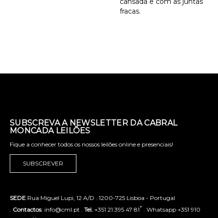
cansada e com as juntas
fracas.
SUBSCREVA A NEWSLETTER DA CABRAL
MONCADA LEILÕES
Fique a conhecer todos os nossos leilões online e presenciais!
SUBSCREVER
SEDE
Rua Miguel Lupi, 12 A/D . 1200-725 Lisboa - Portugal
*
.
Contactos
: info@cml.pt .
Tel.
+351 21 395 47 81
. Whatsapp +351 910