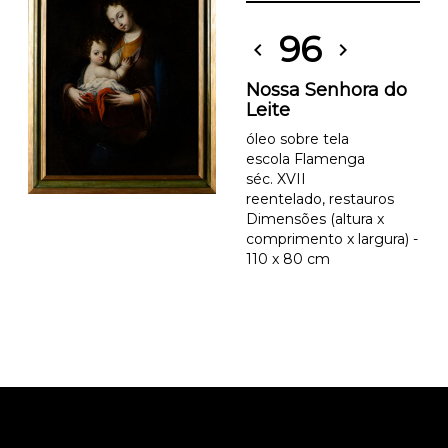
96
chevron_left
chevron_right
Nossa Senhora do
Leite
óleo sobre tela
escola Flamenga
séc. XVII
reentelado, restauros
Dimensões (altura x
comprimento x largura) -
110 x 80 cm