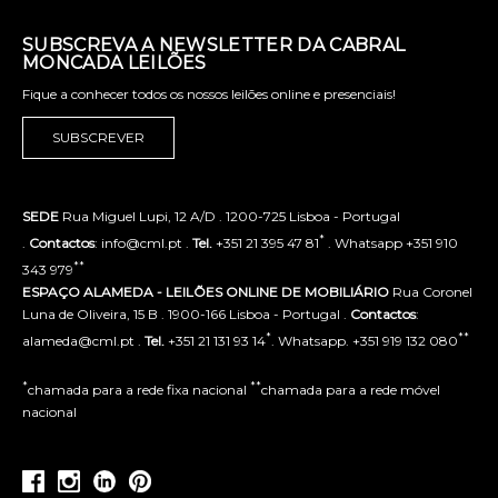
SUBSCREVA A NEWSLETTER DA CABRAL
MONCADA LEILÕES
Fique a conhecer todos os nossos leilões online e presenciais!
SUBSCREVER
SEDE
Rua Miguel Lupi, 12 A/D . 1200-725 Lisboa - Portugal
*
.
Contactos
: info@cml.pt .
Tel.
+351 21 395 47 81
. Whatsapp +351 910
**
343 979
ESPAÇO ALAMEDA - LEILÕES ONLINE DE MOBILIÁRIO
Rua Coronel
Luna de Oliveira, 15 B . 1900-166 Lisboa - Portugal .
Contactos
:
*
**
alameda@cml.pt .
Tel.
+351 21 131 93 14
. Whatsapp. +351 919 132 080
*
**
chamada para a rede fixa nacional
chamada para a rede móvel
nacional