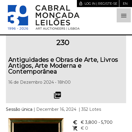
lock_open
LOG IN | REGISTE-SE
EN

230
Antiguidades e Obras de Arte, Livros
Antigos, Arte Moderna e
Contemporânea
16 de Dezembro 2024 • 18h00
picture_as_pdf
Sessão única
| December 16, 2024
| 352 Lotes
euro_symbol
€ 3,800
- 5,700
remove_shopping_cart
€ 0