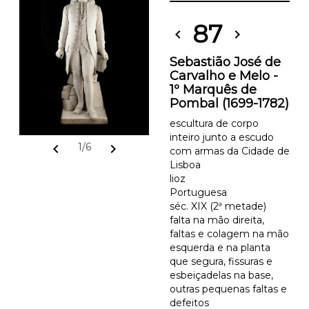
87
chevron_left
chevron_right
Sebastião José de
Carvalho e Melo -
1º Marquês de
Pombal (1699-1782)
escultura de corpo
inteiro junto a escudo
chevron_left
chevron_right
1/6
com armas da Cidade de
Lisboa
lioz
Portuguesa
séc. XIX (2ª metade)
falta na mão direita,
faltas e colagem na mão
esquerda e na planta
que segura, fissuras e
esbeiçadelas na base,
outras pequenas faltas e
defeitos