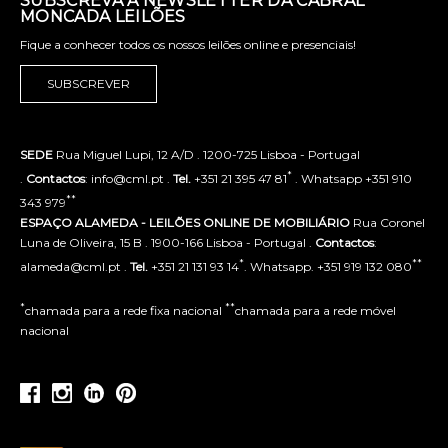
SUBSCREVA A NEWSLETTER DA CABRAL
MONCADA LEILÕES
Fique a conhecer todos os nossos leilões online e presenciais!
SUBSCREVER
SEDE
Rua Miguel Lupi, 12 A/D . 1200-725 Lisboa - Portugal
*
.
Contactos
: info@cml.pt .
Tel.
+351 21 395 47 81
. Whatsapp +351 910
**
343 979
ESPAÇO ALAMEDA - LEILÕES ONLINE DE MOBILIÁRIO
Rua Coronel
Luna de Oliveira, 15 B . 1900-166 Lisboa - Portugal .
Contactos
:
*
**
alameda@cml.pt .
Tel.
+351 21 131 93 14
. Whatsapp. +351 919 132 080
*
**
chamada para a rede fixa nacional
chamada para a rede móvel
nacional