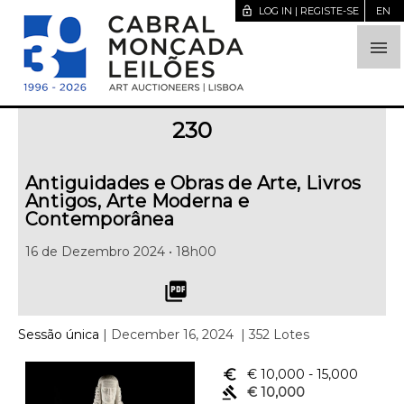
lock_open
LOG IN | REGISTE-SE
EN

230
Antiguidades e Obras de Arte, Livros
Antigos, Arte Moderna e
Contemporânea
16 de Dezembro 2024 • 18h00
picture_as_pdf
Sessão única
| December 16, 2024
| 352 Lotes
euro_symbol
€ 10,000
- 15,000
gavel
€ 10,000