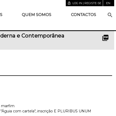
lock_open
LOG IN | REGISTE-SE
EN
search
S
QUEM SOMOS
CONTACTOS
 Moderna e Contemporânea
picture_as_pdf
m marfim
 "Águia com cartela", inscrição E PLURIBUS UNUM