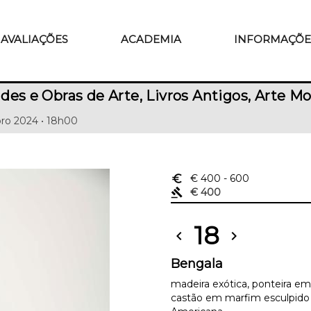
AVALIAÇÕES
ACADEMIA
INFORMAÇÕE
des e Obras de Arte, Livros Antigos, Arte
ro 2024 • 18h00
euro_symbol
€ 400
- 600
gavel
€ 400
18
chevron_left
chevron_right
Bengala
madeira exótica, ponteira e
castão em marfim esculpido