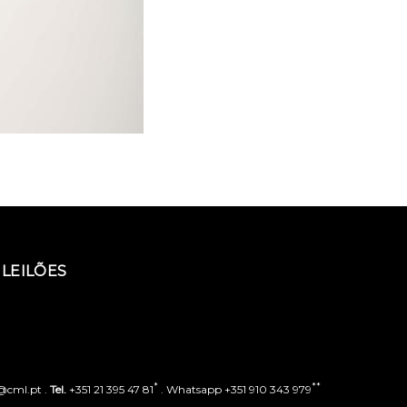
LEILÕES
*
**
o@cml.pt .
Tel.
+351 21 395 47 81
. Whatsapp +351 910 343 979