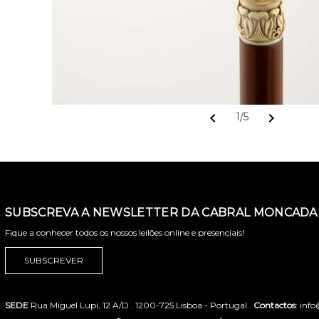
chevron_left
chevron_right
1/5
SUBSCREVA A NEWSLETTER DA CABRAL MONCADA 
Fique a conhecer todos os nossos leilões online e presenciais!
SUBSCREVER
SEDE
Rua Miguel Lupi, 12 A/D . 1200-725 Lisboa - Portugal .
Contactos
: inf