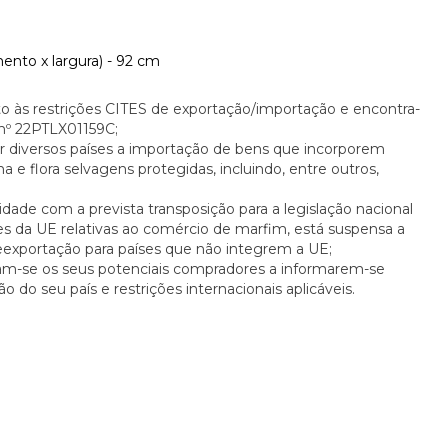
ento x largura) - 92 cm
eito às restrições CITES de exportação/importação e encontra-
 nº 22PTLX01159C;
or diversos países a importação de bens que incorporem
a e flora selvagens protegidas, incluindo, entre outros,
ade com a prevista transposição para a legislação nacional
es da UE relativas ao comércio de marfim, está suspensa a
reexportação para países que não integrem a UE;
am-se os seus potenciais compradores a informarem-se
o do seu país e restrições internacionais aplicáveis.