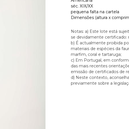
Americana
séc. XIX/XX
pequena falta na cartela
Dimensões (altura x comprim
Notas: a) Este lote está suj
se devidamente certificado:
b) É actualmente proibida p
materiais de espécies da faun
marfim, coral e tartaruga;
c) Em Portugal, em conformid
das mais recentes orientaçõ
emissão de certificados de 
d) Neste contexto, aconselh
previamente sobre a legislaçã