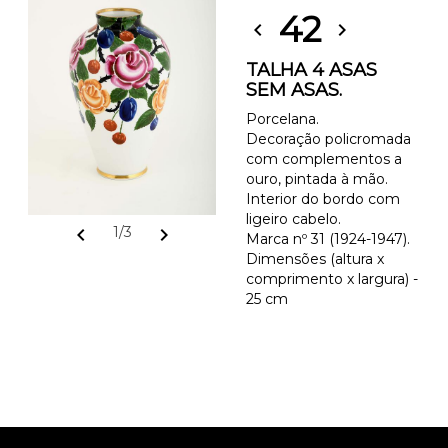
42
chevron_left
chevron_right
TALHA 4 ASAS
SEM ASAS.
Porcelana.
Decoração policromada
com complementos a
ouro, pintada à mão.
Interior do bordo com
ligeiro cabelo.
chevron_left
chevron_right
1/3
Marca nº 31 (1924-1947).
Dimensões (altura x
comprimento x largura) -
25 cm