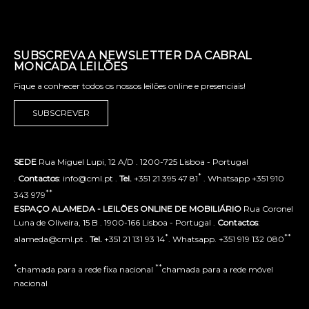
SUBSCREVA A NEWSLETTER DA CABRAL
MONCADA LEILÕES
Fique a conhecer todos os nossos leilões online e presenciais!
SUBSCREVER
SEDE
Rua Miguel Lupi, 12 A/D . 1200-725 Lisboa - Portugal
*
.
Contactos
: info@cml.pt .
Tel.
+351 21 395 47 81
. Whatsapp +351 910
**
343 979
ESPAÇO ALAMEDA - LEILÕES ONLINE DE MOBILIÁRIO
Rua Coronel
Luna de Oliveira, 15 B . 1900-166 Lisboa - Portugal .
Contactos
:
*
**
alameda@cml.pt .
Tel.
+351 21 131 93 14
. Whatsapp. +351 919 132 080
*
**
chamada para a rede fixa nacional
chamada para a rede móvel
nacional