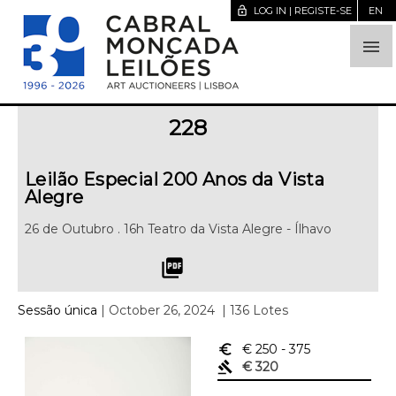
lock_open
LOG IN | REGISTE-SE
EN

228
Leilão Especial 200 Anos da Vista
Alegre
26 de Outubro . 16h Teatro da Vista Alegre - Ílhavo
picture_as_pdf
Sessão única
| October 26, 2024
| 136 Lotes
euro_symbol
€ 250
- 375
gavel
€ 320