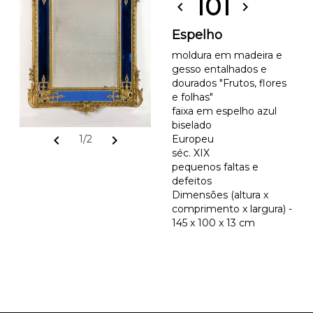
101
chevron_left
chevron_right
Espelho
moldura em madeira e
gesso entalhados e
dourados "Frutos, flores
e folhas"
faixa em espelho azul
biselado
chevron_left
chevron_right
1/2
Europeu
séc. XIX
pequenos faltas e
defeitos
Dimensões (altura x
comprimento x largura) -
145 x 100 x 13 cm