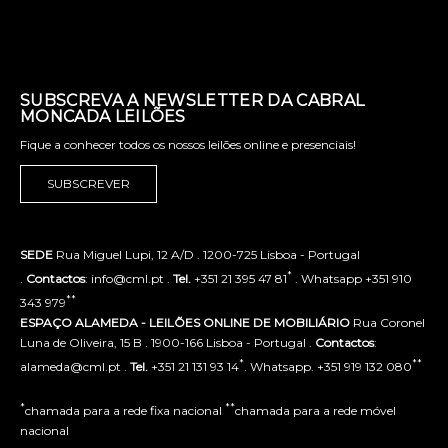
SUBSCREVA A NEWSLETTER DA CABRAL
MONCADA LEILÕES
Fique a conhecer todos os nossos leilões online e presenciais!
SUBSCREVER
SEDE
Rua Miguel Lupi, 12 A/D . 1200-725 Lisboa - Portugal
*
.
Contactos
: info@cml.pt .
Tel.
+351 21 395 47 81
. Whatsapp +351 910
**
343 979
ESPAÇO ALAMEDA - LEILÕES ONLINE DE MOBILIÁRIO
Rua Coronel
Luna de Oliveira, 15 B . 1900-166 Lisboa - Portugal .
Contactos
:
*
**
alameda@cml.pt .
Tel.
+351 21 131 93 14
. Whatsapp. +351 919 132 080
*
**
chamada para a rede fixa nacional
chamada para a rede móvel
nacional