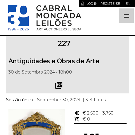
lock_open
LOG IN | REGISTE-SE
EN

227
Antiguidades e Obras de Arte
30 de Setembro 2024 • 18h00
picture_as_pdf
Sessão única
| September 30, 2024
| 314 Lotes
euro_symbol
€ 2,500
- 3,750
remove_shopping_cart
€ 0