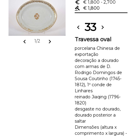
euro_symbol
€ 1,800
- 2,700
gavel
€ 1,800
33
chevron_left
chevron_right
Travessa oval
chevron_left
chevron_right
1/2
porcelana Chinesa de
exportação
decoração a dourado
com armas de D.
Rodrigo Domingos de
Sousa Coutinho (1745-
1812), 1º conde de
Linhares
reinado Jiaqing (1796-
1820)
desgaste no dourado,
dourado posterior a
saltar
Dimensões (altura x
comprimento x largura) -