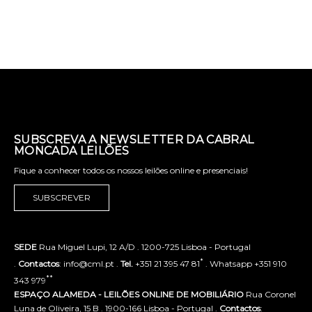
SUBSCREVA A NEWSLETTER DA CABRAL
MONCADA LEILÕES
Fique a conhecer todos os nossos leilões online e presenciais!
SUBSCREVER
SEDE
Rua Miguel Lupi, 12 A/D . 1200-725 Lisboa - Portugal
*
.
Contactos
: info@cml.pt .
Tel.
+351 21 395 47 81
. Whatsapp +351 910
**
343 979
ESPAÇO ALAMEDA - LEILÕES ONLINE DE MOBILIÁRIO
Rua Coronel
Luna de Oliveira, 15 B . 1900-166 Lisboa - Portugal .
Contactos
: