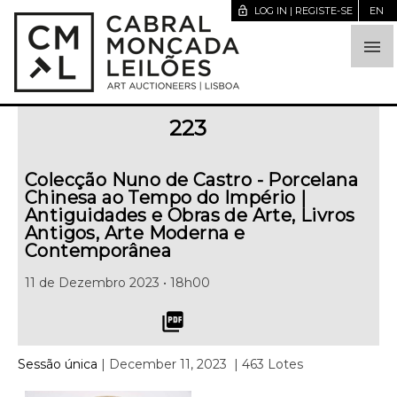
lock_open
LOG IN | REGISTE-SE
EN

223
Colecção Nuno de Castro - Porcelana
Chinesa ao Tempo do Império |
Antiguidades e Obras de Arte, Livros
Antigos, Arte Moderna e
Contemporânea
11 de Dezembro 2023 • 18h00
picture_as_pdf
Sessão única
| December 11, 2023
| 463 Lotes