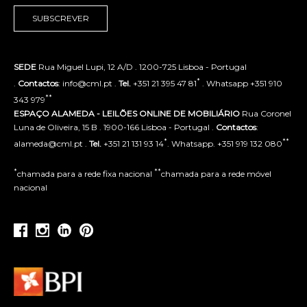
SUBSCREVER
SEDE
Rua Miguel Lupi, 12 A/D . 1200-725 Lisboa - Portugal
*
.
Contactos
: info@cml.pt .
Tel.
+351 21 395 47 81
. Whatsapp +351 910
**
343 979
ESPAÇO ALAMEDA - LEILÕES ONLINE DE MOBILIÁRIO
Rua Coronel
Luna de Oliveira, 15 B . 1900-166 Lisboa - Portugal .
Contactos
:
*
**
alameda@cml.pt .
Tel.
+351 21 131 93 14
. Whatsapp. +351 919 132 080
*
**
chamada para a rede fixa nacional
chamada para a rede móvel
nacional