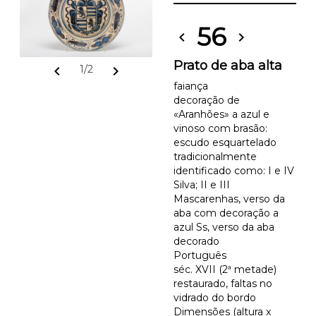
56
chevron_left
chevron_right
Prato de aba alta
chevron_left
chevron_right
1/2
faiança
decoração de
«Aranhões» a azul e
vinoso com brasão:
escudo esquartelado
tradicionalmente
identificado como: I e IV
Silva; II e III
Mascarenhas, verso da
aba com decoração a
azul Ss, verso da aba
decorado
Português
séc. XVII (2ª metade)
restaurado, faltas no
vidrado do bordo
Dimensões (altura x