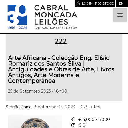
lock_open
LOG IN | REGISTE-SE
EN

222
Arte Africana - Colecção Eng. Elísio
Romariz dos Santos Silva |
Antiguidades e Obras de Arte, Livros
Antigos, Arte Moderna e
Contemporânea
25 de Setembro 2023 • 18h00
Sessão única
| September 25, 2023
| 368 Lotes
euro_symbol
€ 4,000
- 6,000
remove_shopping_cart
€ 0