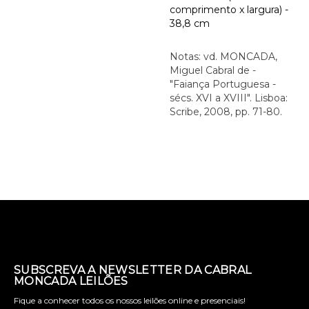
comprimento x largura) -
38,8 cm
Notas: vd. MONCADA,
Miguel Cabral de -
"Faiança Portuguesa -
sécs. XVI a XVIII". Lisboa:
Scribe, 2008, pp. 71-80.
SUBSCREVA A NEWSLETTER DA CABRAL
MONCADA LEILÕES
Fique a conhecer todos os nossos leilões online e presenciais!