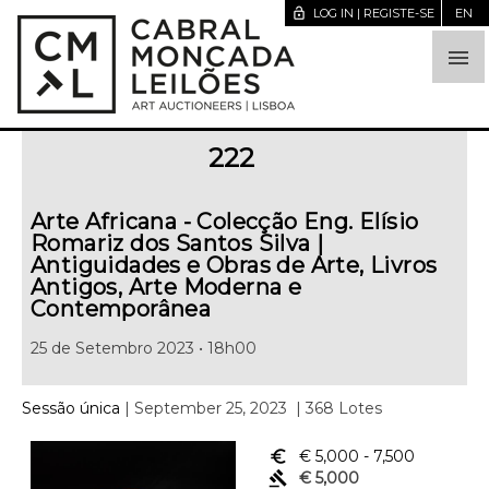
lock_open
LOG IN | REGISTE-SE
EN

222
Arte Africana - Colecção Eng. Elísio
Romariz dos Santos Silva |
Antiguidades e Obras de Arte, Livros
Antigos, Arte Moderna e
Contemporânea
25 de Setembro 2023 • 18h00
Sessão única
| September 25, 2023
| 368 Lotes
euro_symbol
€ 5,000
- 7,500
gavel
€ 5,000