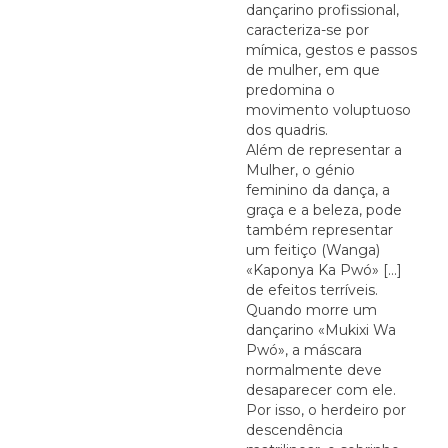
dançarino profissional,
caracteriza-se por
mímica, gestos e passos
de mulher, em que
predomina o
movimento voluptuoso
dos quadris.
Além de representar a
Mulher, o génio
feminino da dança, a
graça e a beleza, pode
também representar
um feitiço (Wanga)
«Kaponya Ka Pwó» [...]
de efeitos terríveis.
Quando morre um
dançarino «Mukixi Wa
Pwó», a máscara
normalmente deve
desaparecer com ele.
Por isso, o herdeiro por
descendência