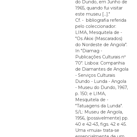
do Dundo, em Junho de
1965, quando fui visitar
este museu [...]."
Cf. - bibliografia referida
pelo coleccionador:
LIMA, Mesquitela de -
"Os Akixi (Mascarados)
do Nordeste de Angola".
In "Diamag -
Publicações Culturais nº
70". Lisboa: Companhia
de Diamantes de Angola
- Serviços Culturais
Dundo - Lunda - Angola
- Museu do Dundo, 1967,
p. 150; e LIMA,
Mesquitela de -
"Tatuagens da Lunda".
S/L: Museu de Angola,
1956, (possivelmente) pp.
40 e 42-43, figs. 42 e 45.
Uma «muia» trata-se
essencialmente de um