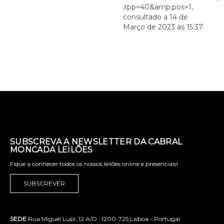
;rpp=40&amp;pos=1,
consultado a 14 de
Março de 2023 às 15:37.
SUBSCREVA A NEWSLETTER DA CABRAL
MONCADA LEILÕES
Fique a conhecer todos os nossos leilões online e presenciais!
SUBSCREVER
SEDE
Rua Miguel Lupi, 12 A/D . 1200-725 Lisboa - Portugal