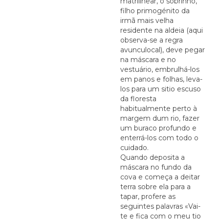
matrilinear, o sobrinho,
filho primogénito da
irmã mais velha
residente na aldeia (aqui
observa-se a regra
avunculocal), deve pegar
na máscara e no
vestuário, embrulhá-los
em panos e folhas, leva-
los para um sitio escuso
da floresta
habitualmente perto à
margem dum rio, fazer
um buraco profundo e
enterrá-los com todo o
cuidado.
Quando deposita a
máscara no fundo da
cova e começa a deitar
terra sobre ela para a
tapar, profere as
seguintes palavras «Vai-
te e fica com o meu tio