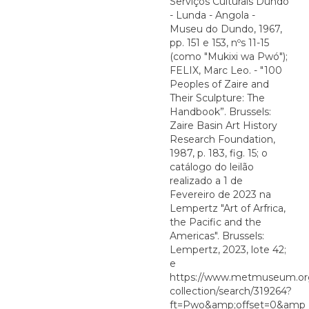
Serviços Culturais Dundo
- Lunda - Angola -
Museu do Dundo, 1967,
pp. 151 e 153, nºs 11-15
(como "Mukixi wa Pwó");
FELIX, Marc Leo. - "100
Peoples of Zaire and
Their Sculpture: The
Handbook”. Brussels:
Zaire Basin Art History
Research Foundation,
1987, p. 183, fig. 15; o
catálogo do leilão
realizado a 1 de
Fevereiro de 2023 na
Lempertz "Art of Arfrica,
the Pacific and the
Americas". Brussels:
Lempertz, 2023, lote 42;
e
https://www.metmuseum.org
collection/search/319264?
ft=Pwo&amp;offset=0&amp