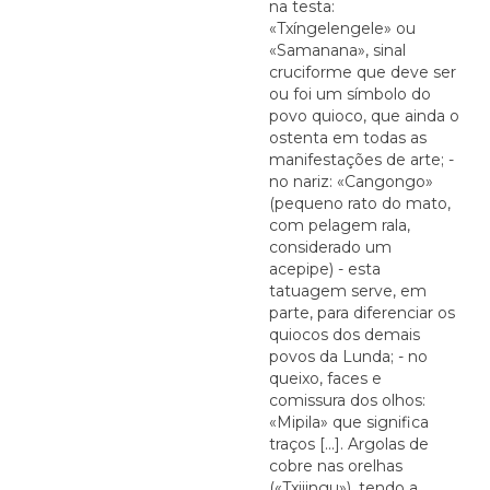
na testa:
«Txíngelengele» ou
«Samanana», sinal
cruciforme que deve ser
ou foi um símbolo do
povo quioco, que ainda o
ostenta em todas as
manifestações de arte; -
no nariz: «Cangongo»
(pequeno rato do mato,
com pelagem rala,
considerado um
acepipe) - esta
tatuagem serve, em
parte, para diferenciar os
quiocos dos demais
povos da Lunda; - no
queixo, faces e
comissura dos olhos:
«Mipila» que significa
traços [...]. Argolas de
cobre nas orelhas
(«Txijingu»), tendo a