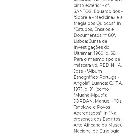
cinto exterior - cf.
SANTOS, Eduardo dos -
"Sobre a «Medicina» e a
Magia dos Quiocos". In
"Estudos, Ensaios e
Documentos nº 80".
Lisboa: Junta de
Investigações do
Ultramar, 1960, p. 68.
Para o mesmo tipo de
máscara vd. REDINHA,
José - "Album
Etnográfico Portugal-
Angola". Luanda: C.I.T.A,
1971, p. 91 (como
"Muana-Mpuo");
JORDÁN, Manuel - "Os
Tshokwe e Povos
Aparentados". In "Na
presença dos Espíritos -
Arte Africana do Museu
Nacional de Etnologia,