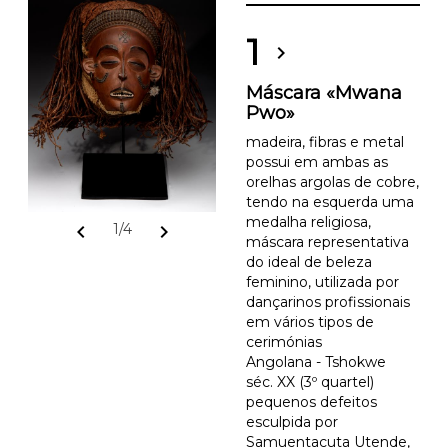
1
chevron_right
Máscara «Mwana
Pwo»
madeira, fibras e metal
possui em ambas as
orelhas argolas de cobre,
tendo na esquerda uma
medalha religiosa,
chevron_left
chevron_right
1/4
máscara representativa
do ideal de beleza
feminino, utilizada por
dançarinos profissionais
em vários tipos de
cerimónias
Angolana - Tshokwe
séc. XX (3º quartel)
pequenos defeitos
esculpida por
Samuentacuta Utende,