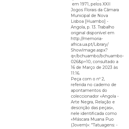
em 1971, pelos XXII
Jogos Florais da Câmara
Municipal de Nova
Lisboa [Huambo] -
Angola, p. 13. Trabalho
original disponível em
http://memoria-
africa.ua.pt/Library/
ShowImage.aspx?
q=/bchuambo/bchuambo-
026&p=10, consultado a
16 de Março de 2023 às
11:16.
Peça com o nº 2,
referida no caderno de
apontamentos do
coleccionador «Angola -
Arte Negra, Relação e
descrição das peças»,
nele identificada como
«Máscara Muana Puo
(Jovem)»: "Tatuagens: -