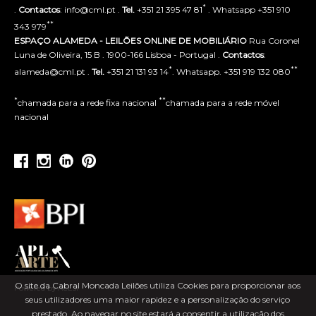
*
.
Contactos
: info@cml.pt .
Tel.
+351 21 395 47 81
. Whatsapp +351 910
**
343 979
ESPAÇO ALAMEDA - LEILÕES ONLINE DE MOBILIÁRIO
Rua Coronel
Luna de Oliveira, 15 B . 1900-166 Lisboa - Portugal .
Contactos
:
*
**
alameda@cml.pt .
Tel.
+351 21 131 93 14
. Whatsapp. +351 919 132 080
*
**
chamada para a rede fixa nacional
chamada para a rede móvel
nacional
O site da Cabral Moncada Leilões utiliza Cookies para proporcionar aos
Powered by ACLSI
seus utilizadores uma maior rapidez e a personalização do serviço
prestado. Ao navegar no site estará a consentir a utilização dos