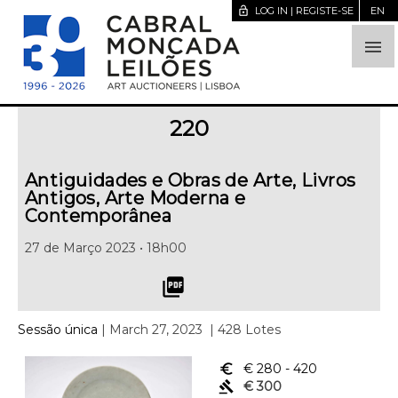
lock_open
LOG IN | REGISTE-SE
EN

220
Antiguidades e Obras de Arte, Livros
Antigos, Arte Moderna e
Contemporânea
27 de Março 2023 • 18h00
picture_as_pdf
Sessão única
| March 27, 2023
| 428 Lotes
euro_symbol
€ 280
- 420
gavel
€ 300