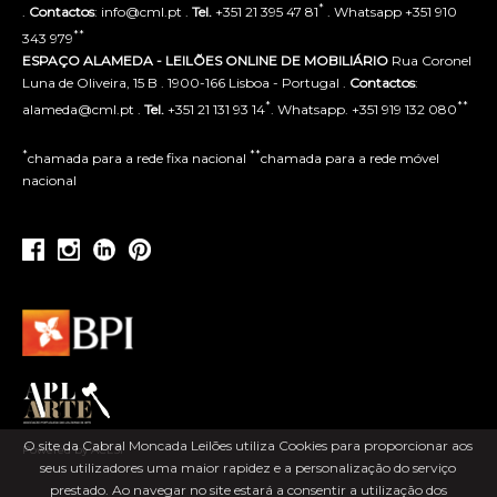
*
.
Contactos
: info@cml.pt .
Tel.
+351 21 395 47 81
. Whatsapp +351 910
**
343 979
ESPAÇO ALAMEDA - LEILÕES ONLINE DE MOBILIÁRIO
Rua Coronel
Luna de Oliveira, 15 B . 1900-166 Lisboa - Portugal .
Contactos
:
*
**
alameda@cml.pt .
Tel.
+351 21 131 93 14
. Whatsapp. +351 919 132 080
*
**
chamada para a rede fixa nacional
chamada para a rede móvel
nacional
O site da Cabral Moncada Leilões utiliza Cookies para proporcionar aos
Powered by ACLSI
seus utilizadores uma maior rapidez e a personalização do serviço
prestado. Ao navegar no site estará a consentir a utilização dos