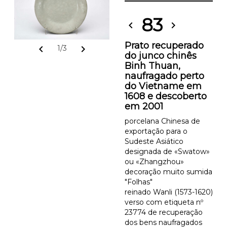
83
chevron_left
chevron_right
Prato recuperado
chevron_left
chevron_right
1/3
do junco chinês
Binh Thuan,
naufragado perto
do Vietname em
1608 e descoberto
em 2001
porcelana Chinesa de
exportação para o
Sudeste Asiático
designada de «Swatow»
ou «Zhangzhou»
decoração muito sumida
"Folhas"
reinado Wanli (1573-1620)
verso com etiqueta nº
23774 de recuperação
dos bens naufragados