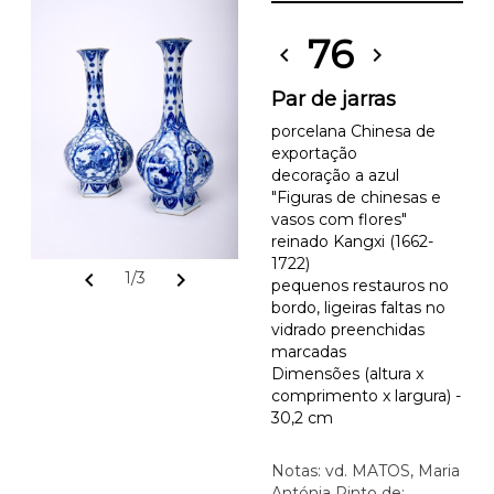
76
chevron_left
chevron_right
Par de jarras
porcelana Chinesa de
exportação
decoração a azul
"Figuras de chinesas e
vasos com flores"
reinado Kangxi (1662-
1722)
chevron_left
chevron_right
1/3
pequenos restauros no
bordo, ligeiras faltas no
vidrado preenchidas
marcadas
Dimensões (altura x
comprimento x largura) -
30,2 cm
Notas: vd. MATOS, Maria
Antónia Pinto de;