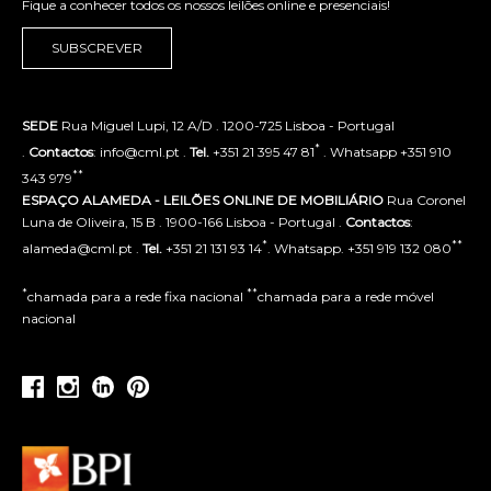
Fique a conhecer todos os nossos leilões online e presenciais!
SUBSCREVER
SEDE
Rua Miguel Lupi, 12 A/D . 1200-725 Lisboa - Portugal
*
.
Contactos
: info@cml.pt .
Tel.
+351 21 395 47 81
. Whatsapp +351 910
**
343 979
ESPAÇO ALAMEDA - LEILÕES ONLINE DE MOBILIÁRIO
Rua Coronel
Luna de Oliveira, 15 B . 1900-166 Lisboa - Portugal .
Contactos
:
*
**
alameda@cml.pt .
Tel.
+351 21 131 93 14
. Whatsapp. +351 919 132 080
*
**
chamada para a rede fixa nacional
chamada para a rede móvel
nacional