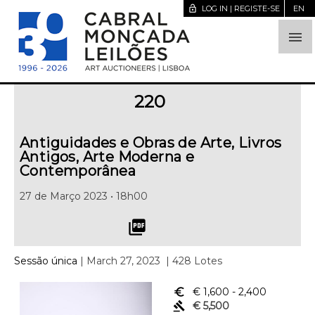
lock_open
LOG IN | REGISTE-SE
EN

220
Antiguidades e Obras de Arte, Livros
Antigos, Arte Moderna e
Contemporânea
27 de Março 2023 • 18h00
picture_as_pdf
Sessão única
| March 27, 2023
| 428 Lotes
euro_symbol
€ 1,600
- 2,400
gavel
€ 5,500