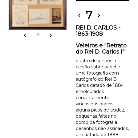
7
chevron_left
chevron_right
REI D. CARLOS -
1863-1908
chevron_left
chevron_right
1/2
Veleiros e "Retrato
do Rei D. Carlos I"
quatro desenhos a
carvão sobre papel e
uma fotografia com
autógrafo do Rei D.
Carlos datado de 1884
emoldurados
conjuntamente
vincos nos papéis,
alguns picos de acidez,
pequenas faltas no
bordo da fotografia
desenhos não assinados,
um datado de 1888,