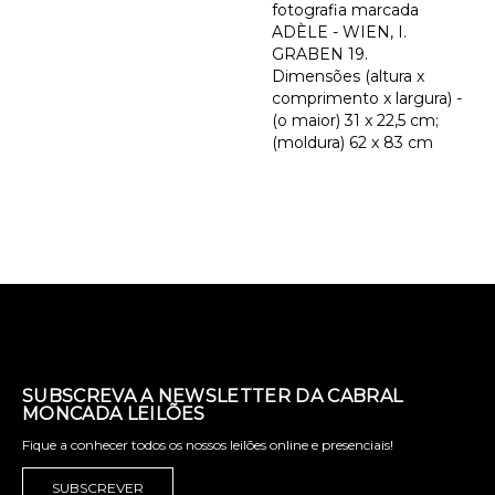
fotografia marcada
ADÈLE - WIEN, I.
GRABEN 19.
Dimensões (altura x
comprimento x largura) -
(o maior) 31 x 22,5 cm;
(moldura) 62 x 83 cm
SUBSCREVA A NEWSLETTER DA CABRAL
MONCADA LEILÕES
Fique a conhecer todos os nossos leilões online e presenciais!
SUBSCREVER