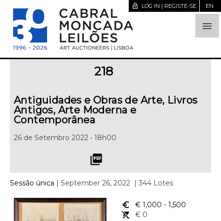
lock_open
LOG IN | REGISTE-SE
EN

218
Antiguidades e Obras de Arte, Livros
Antigos, Arte Moderna e
Contemporânea
26 de Setembro 2022 • 18h00
picture_as_pdf
Sessão única
| September 26, 2022
| 344 Lotes
euro_symbol
€ 1,000
- 1,500
remove_shopping_cart
€ 0