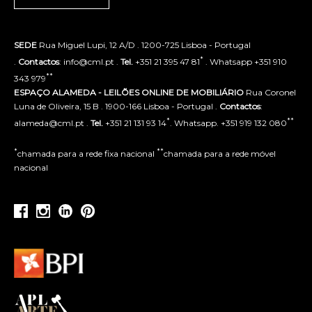
SEDE
Rua Miguel Lupi, 12 A/D . 1200-725 Lisboa - Portugal
*
.
Contactos
: info@cml.pt .
Tel.
+351 21 395 47 81
. Whatsapp +351 910
**
343 979
ESPAÇO ALAMEDA - LEILÕES ONLINE DE MOBILIÁRIO
Rua Coronel
Luna de Oliveira, 15 B . 1900-166 Lisboa - Portugal .
Contactos
:
*
**
alameda@cml.pt .
Tel.
+351 21 131 93 14
. Whatsapp. +351 919 132 080
*
**
chamada para a rede fixa nacional
chamada para a rede móvel
nacional