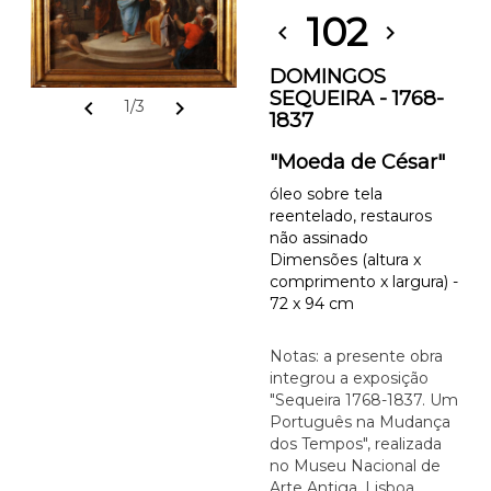
102
chevron_left
chevron_right
DOMINGOS
SEQUEIRA - 1768-
chevron_left
chevron_right
1/3
1837
"Moeda de César"
óleo sobre tela
reentelado, restauros
não assinado
Dimensões (altura x
comprimento x largura) -
72 x 94 cm
Notas: a presente obra
integrou a exposição
"Sequeira 1768-1837. Um
Português na Mudança
dos Tempos", realizada
no Museu Nacional de
Arte Antiga, Lisboa,