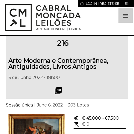
lock_open
LOG IN | REGISTE-SE
EN

216
Arte Moderna e Contemporânea,
Antiguidades, Livros Antigos
6 de Junho 2022 • 18h00
picture_as_pdf
Sessão única
| June 6, 2022
| 303 Lotes
euro_symbol
€ 45,000
- 67,500
remove_shopping_cart
€ 0