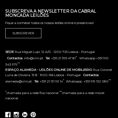
SUBSCREVA A NEWSLETTER DA CABRAL
MONCADA LEILÕES
Fique a conhecer todos os nossos leilões online e presenciais!
SUBSCREVER
SEDE
Rua Miguel Lupi, 12 A/D . 1200-725 Lisboa - Portugal
*
.
Contactos
: info@cml.pt .
Tel.
+351 21 395 47 81
. Whatsapp +351 910
**
343 979
ESPAÇO ALAMEDA - LEILÕES ONLINE DE MOBILIÁRIO
Rua Coronel
Luna de Oliveira, 15 B . 1900-166 Lisboa - Portugal .
Contactos
:
*
**
alameda@cml.pt .
Tel.
+351 21 131 93 14
. Whatsapp. +351 919 132 080
*
**
chamada para a rede fixa nacional
chamada para a rede móvel
nacional