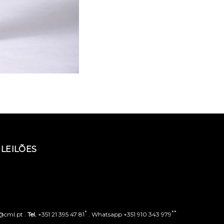
LEILÕES
*
**
o@cml.pt .
Tel.
+351 21 395 47 81
. Whatsapp +351 910 343 979