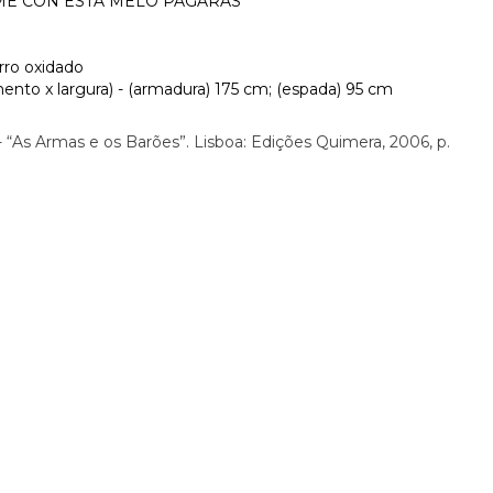
FIRME CON ESTA MELO PAGARAS
erro oxidado
nto x largura) - (armadura) 175 cm; (espada) 95 cm
“As Armas e os Barões”. Lisboa: Edições Quimera, 2006, p.