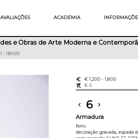
AVALIAÇÕES
ACADEMIA
INFORMAÇÕE
ades e Obras de Arte Moderna e Contempor
21 • 18h00
euro_symbol
€ 1,200
- 1,800
remove_shopping_cart
€ 0
6
chevron_left
chevron_right
Armadura
ferro
decoração gravada, espada d