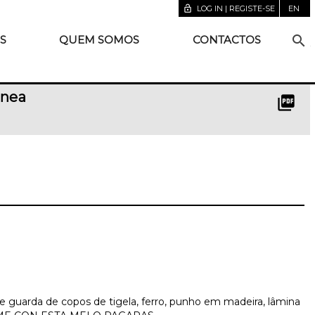
lock_open
LOG IN | REGISTE-SE
EN
search
S
QUEM SOMOS
CONTACTOS
ânea
picture_as_pdf
e guarda de copos de tigela, ferro, punho em madeira, lâmina