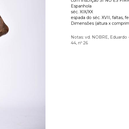
com inscrição SI NO ES 
Espanhola
séc. XIX/XX
espada do séc. XVII, faltas, f
Dimensões (altura x comprime
Notas: vd. NOBRE, Eduardo - 
44, nº 26