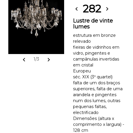
282
chevron_left
chevron_right
Lustre de vinte
lumes
estrutura em bronze
relevado
fieiras de vidrinhos em
vidro, pingentes e
chevron_left
chevron_right
1/3
campânulas invertidas
em cristal
Europeu
séc. XIX (3º quartel)
falta de um dos braços
superiores, falta de uma
arandela e pingentes
num dos lumes, outras
pequenas faltas,
electrificado
Dimensões (altura x
comprimento x largura) -
128 cm