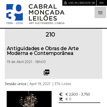
lock_open
LOG IN | REGISTE-SE
EN

210
Antiguidades e Obras de Arte
Moderna e Contemporânea
19 de Abril 2021 • 18h00
picture_as_pdf
Sessão única
| April 19, 2021
| 374 Lotes
euro_symbol
€ 2,500
- 3,750
remove_shopping_cart
€ 0