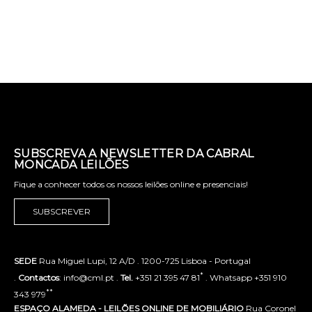
SUBSCREVA A NEWSLETTER DA CABRAL
MONCADA LEILÕES
Fique a conhecer todos os nossos leilões online e presenciais!
SUBSCREVER
SEDE
Rua Miguel Lupi, 12 A/D . 1200-725 Lisboa - Portugal
*
.
Contactos
: info@cml.pt .
Tel.
+351 21 395 47 81
. Whatsapp +351 910
**
343 979
ESPAÇO ALAMEDA - LEILÕES ONLINE DE MOBILIÁRIO
Rua Coronel