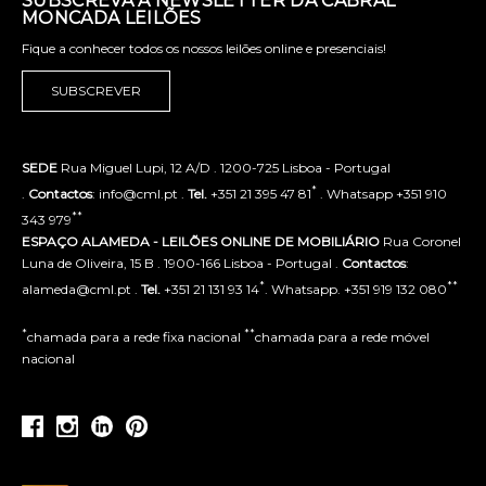
SUBSCREVA A NEWSLETTER DA CABRAL
MONCADA LEILÕES
Fique a conhecer todos os nossos leilões online e presenciais!
SUBSCREVER
SEDE
Rua Miguel Lupi, 12 A/D . 1200-725 Lisboa - Portugal
*
.
Contactos
: info@cml.pt .
Tel.
+351 21 395 47 81
. Whatsapp +351 910
**
343 979
ESPAÇO ALAMEDA - LEILÕES ONLINE DE MOBILIÁRIO
Rua Coronel
Luna de Oliveira, 15 B . 1900-166 Lisboa - Portugal .
Contactos
:
*
**
alameda@cml.pt .
Tel.
+351 21 131 93 14
. Whatsapp. +351 919 132 080
*
**
chamada para a rede fixa nacional
chamada para a rede móvel
nacional