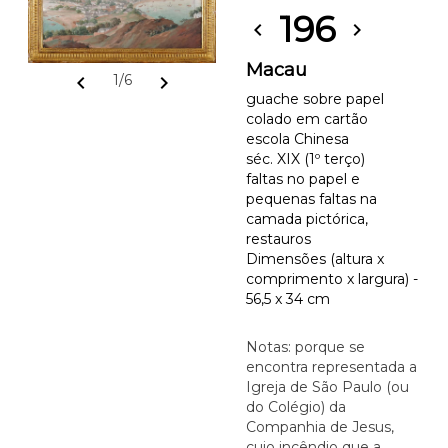
196
chevron_left
chevron_right
Macau
chevron_left
chevron_right
1/6
guache sobre papel
colado em cartão
escola Chinesa
séc. XIX (1º terço)
faltas no papel e
pequenas faltas na
camada pictórica,
restauros
Dimensões (altura x
comprimento x largura) -
56,5 x 34 cm
Notas: porque se
encontra representada a
Igreja de São Paulo (ou
do Colégio) da
Companhia de Jesus,
cujo incêndio que a