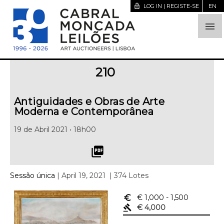
lock_open
LOG IN | REGISTE-SE
EN

210
Antiguidades e Obras de Arte
Moderna e Contemporânea
19 de Abril 2021 • 18h00
picture_as_pdf
Sessão única
| April 19, 2021
| 374 Lotes
euro_symbol
€ 1,000
- 1,500
gavel
€ 4,000