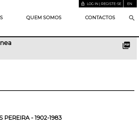
lock_open
LOG IN | REGISTE-SE
EN
search
S
QUEM SOMOS
CONTACTOS
ânea
picture_as_pdf
 PEREIRA - 1902-1983