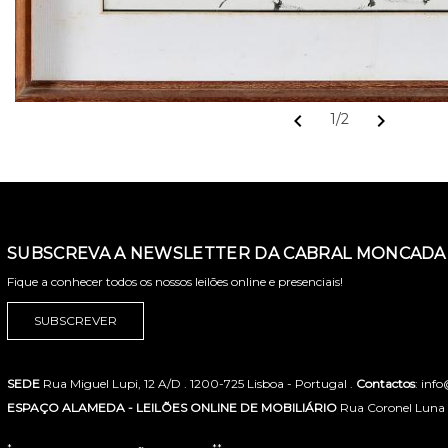
chevron_left
chevron_right
1/2
SUBSCREVA A NEWSLETTER DA CABRAL MONCADA 
Fique a conhecer todos os nossos leilões online e presenciais!
SUBSCREVER
SEDE
Rua Miguel Lupi, 12 A/D . 1200-725 Lisboa - Portugal .
Contactos
: inf
ESPAÇO ALAMEDA - LEILÕES ONLINE DE MOBILIÁRIO
Rua Coronel Luna de
*
**