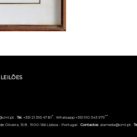
LEILÕES
*
**
o@cml.pt .
Tel.
+351 21 395 47 81
. Whatsapp +351 910 343 979
 Oliveira, 15 B . 1900-166 Lisboa - Portugal .
Contactos
: alameda@cml.pt .
Te