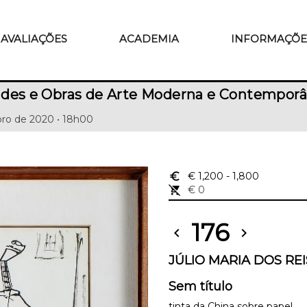
AVALIAÇÕES
ACADEMIA
INFORMAÇÕE
ades e Obras de Arte Moderna e Contempor
ro de 2020 • 18h00
euro_symbol
€ 1,200
- 1,800
remove_shopping_cart
€ 0
176
chevron_left
chevron_right
JÚLIO MARIA DOS REIS
Sem título
tinta da China sobre papel