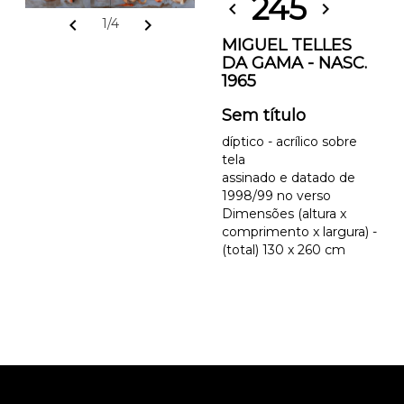
245
chevron_left
chevron_right
chevron_left
chevron_right
1/4
MIGUEL TELLES
DA GAMA - NASC.
1965
Sem título
díptico - acrílico sobre
tela
assinado e datado de
1998/99 no verso
Dimensões (altura x
comprimento x largura) -
(total) 130 x 260 cm