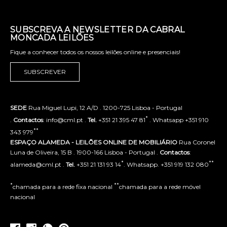
SUBSCREVA A NEWSLETTER DA CABRAL
MONCADA LEILÕES
Fique a conhecer todos os nossos leilões online e presenciais!
SUBSCREVER
SEDE
Rua Miguel Lupi, 12 A/D . 1200-725 Lisboa - Portugal
*
.
Contactos
: info@cml.pt .
Tel.
+351 21 395 47 81
. Whatsapp +351 910
**
343 979
ESPAÇO ALAMEDA - LEILÕES ONLINE DE MOBILIÁRIO
Rua Coronel
Luna de Oliveira, 15 B . 1900-166 Lisboa - Portugal .
Contactos
:
*
**
alameda@cml.pt .
Tel.
+351 21 131 93 14
. Whatsapp. +351 919 132 080
*
**
chamada para a rede fixa nacional
chamada para a rede móvel
nacional