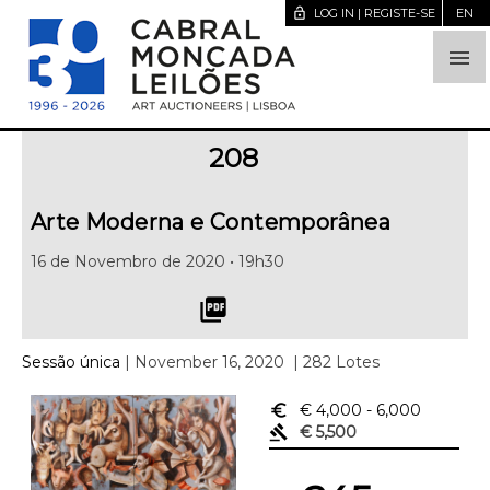
lock_open
LOG IN | REGISTE-SE
EN

208
Arte Moderna e Contemporânea
16 de Novembro de 2020 • 19h30
picture_as_pdf
Sessão única
| November 16, 2020
| 282 Lotes
euro_symbol
€ 4,000
- 6,000
gavel
€ 5,500