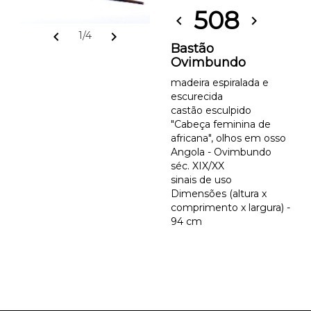
508
chevron_left
chevron_right
chevron_left
chevron_right
1/4
Bastão
Ovimbundo
madeira espiralada e
escurecida
castão esculpido
"Cabeça feminina de
africana", olhos em osso
Angola - Ovimbundo
séc. XIX/XX
sinais de uso
Dimensões (altura x
comprimento x largura) -
94 cm