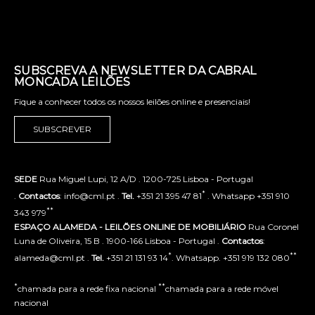
SUBSCREVA A NEWSLETTER DA CABRAL
MONCADA LEILÕES
Fique a conhecer todos os nossos leilões online e presenciais!
SUBSCREVER
SEDE
Rua Miguel Lupi, 12 A/D . 1200-725 Lisboa - Portugal
*
.
Contactos
: info@cml.pt .
Tel.
+351 21 395 47 81
. Whatsapp +351 910
**
343 979
ESPAÇO ALAMEDA - LEILÕES ONLINE DE MOBILIÁRIO
Rua Coronel
Luna de Oliveira, 15 B . 1900-166 Lisboa - Portugal .
Contactos
:
*
**
alameda@cml.pt .
Tel.
+351 21 131 93 14
. Whatsapp. +351 919 132 080
*
**
chamada para a rede fixa nacional
chamada para a rede móvel
nacional