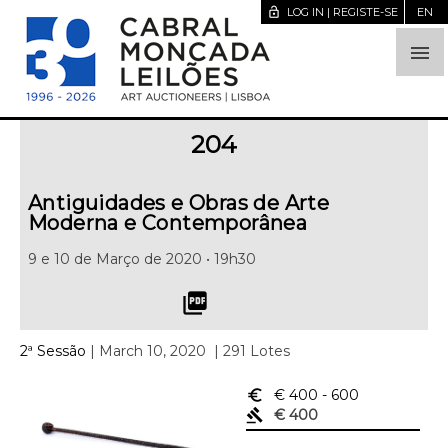
lock_open
LOG IN | REGISTE-SE
EN

204
Antiguidades e Obras de Arte
Moderna e Contemporânea
9 e 10 de Março de 2020 • 19h30
picture_as_pdf
2ª Sessão
| March 10, 2020
| 291 Lotes
euro_symbol
€ 400
- 600
gavel
€ 400