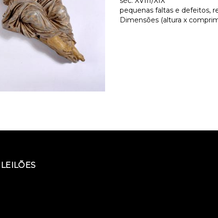
séc. XVIII/XIX
pequenas faltas e defeitos, r
Dimensões (altura x comprim
LEILÕES