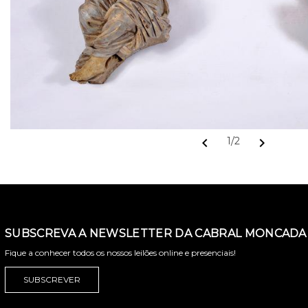
chevron_left
chevron_right
1/2
SUBSCREVA A NEWSLETTER DA CABRAL MONCADA 
Fique a conhecer todos os nossos leilões online e presenciais!
SUBSCREVER