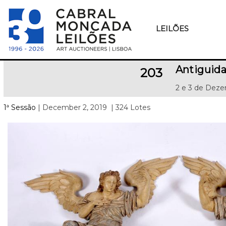
LEILÕES
Antiguid
203
2 e 3 de Deze
1ª Sessão
| December 2, 2019
| 324 Lotes