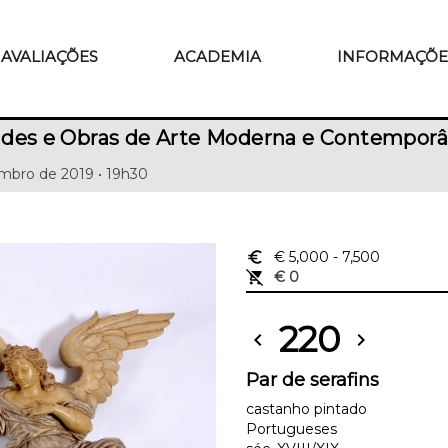
AVALIAÇÕES
ACADEMIA
INFORMAÇÕE
ades e Obras de Arte Moderna e Contempor
mbro de 2019 • 19h30
euro_symbol
€ 5,000
- 7,500
remove_shopping_cart
€ 0
220
chevron_left
chevron_right
Par de serafins
castanho pintado
Portugueses