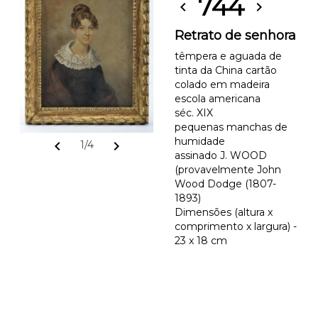
744
chevron_left
chevron_right
Retrato de senhora
têmpera e aguada de
tinta da China cartão
colado em madeira
escola americana
séc. XIX
pequenas manchas de
humidade
chevron_left
chevron_right
1/4
assinado J. WOOD
(provavelmente John
Wood Dodge (1807-
1893)
Dimensões (altura x
comprimento x largura) -
23 x 18 cm