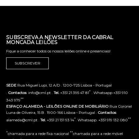
SUBSCREVA A NEWSLETTER DA CABRAL
MONCADA LEILÕES
Fique a conhecer todos os nossos leilões online e presenciais!
SUBSCREVER
SEDE
Rua Miguel Lupi, 12 A/D . 1200-725 Lisboa - Portugal
*
.
Contactos
: info@cml.pt .
Tel.
+351 21 395 47 81
. Whatsapp +351 910
**
343 979
ESPAÇO ALAMEDA - LEILÕES ONLINE DE MOBILIÁRIO
Rua Coronel
Luna de Oliveira, 15 B . 1900-166 Lisboa - Portugal .
Contactos
:
*
**
alameda@cml.pt .
Tel.
+351 21 131 93 14
. Whatsapp. +351 919 132 080
*
**
chamada para a rede fixa nacional
chamada para a rede móvel