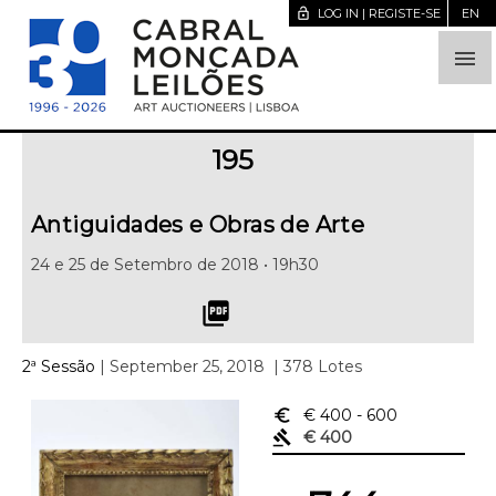
lock_open
LOG IN | REGISTE-SE
EN

195
Antiguidades e Obras de Arte
24 e 25 de Setembro de 2018 • 19h30
picture_as_pdf
2ª Sessão
| September 25, 2018
| 378 Lotes
euro_symbol
€ 400
- 600
gavel
€ 400