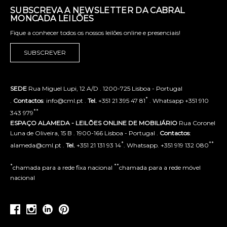
SUBSCREVA A NEWSLETTER DA CABRAL
MONCADA LEILÕES
Fique a conhecer todos os nossos leilões online e presenciais!
SUBSCREVER
SEDE
Rua Miguel Lupi, 12 A/D . 1200-725 Lisboa - Portugal
*
.
Contactos
: info@cml.pt .
Tel.
+351 21 395 47 81
. Whatsapp +351 910
**
343 979
ESPAÇO ALAMEDA - LEILÕES ONLINE DE MOBILIÁRIO
Rua Coronel
Luna de Oliveira, 15 B . 1900-166 Lisboa - Portugal .
Contactos
:
*
**
alameda@cml.pt .
Tel.
+351 21 131 93 14
. Whatsapp. +351 919 132 080
*
**
chamada para a rede fixa nacional
chamada para a rede móvel
nacional