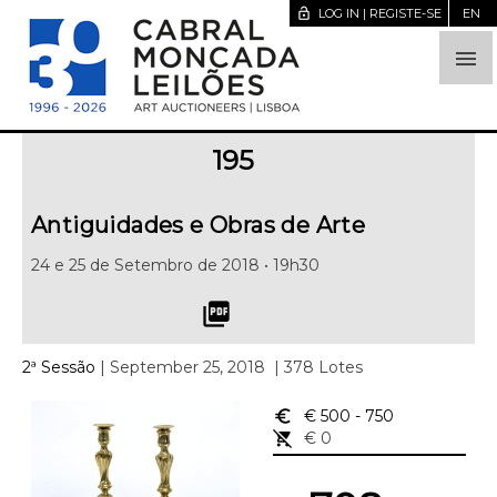
lock_open
LOG IN | REGISTE-SE
EN

195
Antiguidades e Obras de Arte
24 e 25 de Setembro de 2018 • 19h30
picture_as_pdf
2ª Sessão
| September 25, 2018
| 378 Lotes
euro_symbol
€ 500
- 750
remove_shopping_cart
€ 0