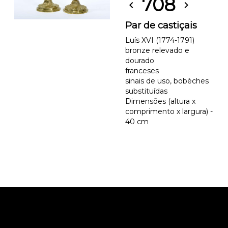
708
chevron_left
chevron_right
Par de castiçais
Luís XVI (1774-1791)
bronze relevado e
dourado
franceses
sinais de uso, bobèches
substituídas
Dimensões (altura x
comprimento x largura) -
40 cm