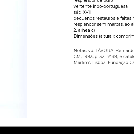
resplendor de ouro
vertente indo-portuguesa
séc. XVII
pequenos restauros e faltas 
resplendor sem marcas, ao ab
2, alínea c)
Dimensões (altura x comprime
Notas: vd. TÁVORA, Bernardo 
CM, 1983, p. 32, nº 38; e ca
Marfim". Lisboa: Fundação Cal