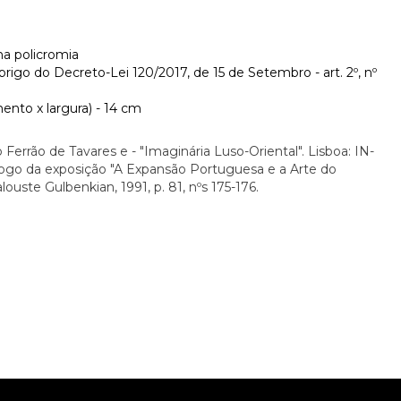
na policromia
rigo do Decreto-Lei 120/2017, de 15 de Setembro - art. 2º, nº
nto x largura) - 14 cm
Ferrão de Tavares e - "Imaginária Luso-Oriental". Lisboa: IN-
tálogo da exposição "A Expansão Portuguesa e a Arte do
ouste Gulbenkian, 1991, p. 81, nºs 175-176.