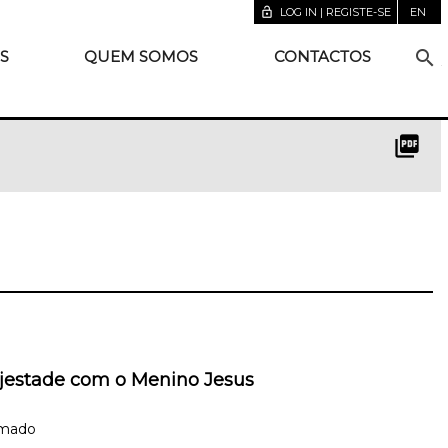
lock_open
LOG IN | REGISTE-SE
EN
search
S
QUEM SOMOS
CONTACTOS
picture_as_pdf
jestade com o Menino Jesus
omado