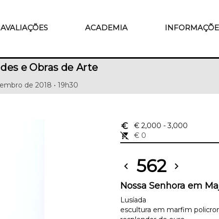
AVALIAÇÕES
ACADEMIA
INFORMAÇÕE
des e Obras de Arte
tembro de 2018 • 19h30
euro_symbol
€ 2,000
- 3,000
remove_shopping_cart
€ 0
562
chevron_left
chevron_right
Nossa Senhora em Ma
Lusíada
escultura em marfim policr