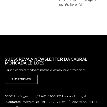
55, nºs 69 e 73.
SUBSCREVA A NEWSLETTER DA CABRAL
MONCADA LEILÕES
Fique a conhecer todos os nossos leilões online e presenciais!
SUBSCREVER
SEDE
Rua Miguel Lupi, 12 A/D . 1200-725 Lisboa - Portugal
*
.
Contactos
: info@cml.pt .
Tel.
+351 21 395 47 81
. Whatsapp +351 910
**