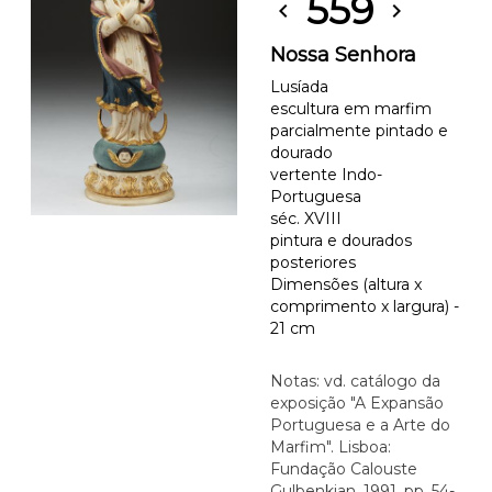
559
chevron_left
chevron_right
Nossa Senhora
Lusíada
escultura em marfim
parcialmente pintado e
dourado
vertente Indo-
Portuguesa
séc. XVIII
pintura e dourados
posteriores
Dimensões (altura x
comprimento x largura) -
21 cm
Notas: vd. catálogo da
exposição "A Expansão
Portuguesa e a Arte do
Marfim". Lisboa:
Fundação Calouste
Gulbenkian, 1991, pp. 54-