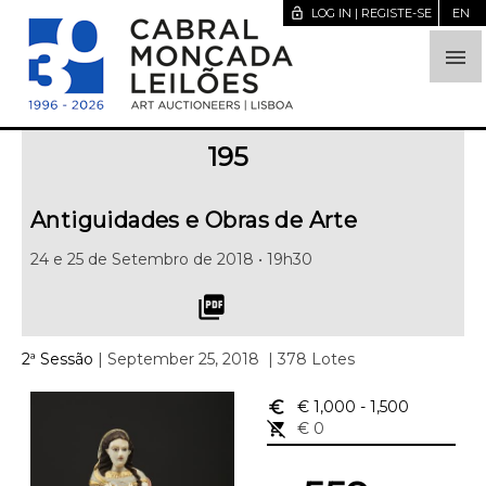
lock_open
LOG IN | REGISTE-SE
EN

195
Antiguidades e Obras de Arte
24 e 25 de Setembro de 2018 • 19h30
picture_as_pdf
2ª Sessão
| September 25, 2018
| 378 Lotes
euro_symbol
€ 1,000
- 1,500
remove_shopping_cart
€ 0