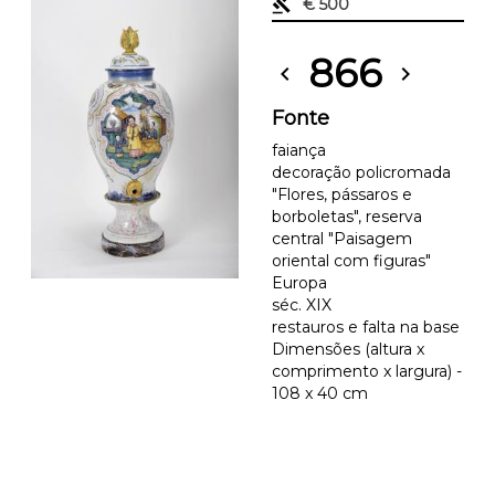
gavel
€ 500
866
chevron_left
chevron_right
Fonte
faiança
decoração policromada
"Flores, pássaros e
borboletas", reserva
central "Paisagem
oriental com figuras"
Europa
séc. XIX
restauros e falta na base
Dimensões (altura x
comprimento x largura) -
108 x 40 cm