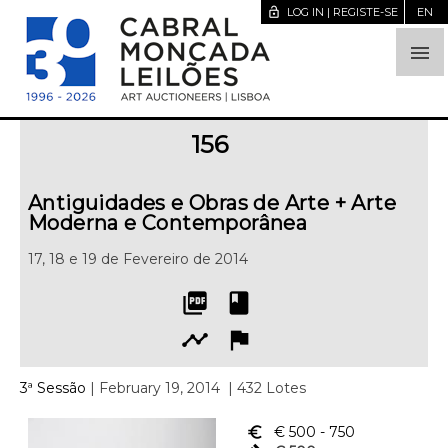
lock_open
LOG IN | REGISTE-SE
EN

156
Antiguidades e Obras de Arte + Arte
Moderna e Contemporânea
17, 18 e 19 de Fevereiro de 2014
picture_as_pdf
book
timeline
flag
3ª Sessão
| February 19, 2014
| 432 Lotes
euro_symbol
€ 500
- 750