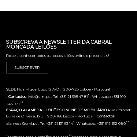
SUBSCREVA A NEWSLETTER DA CABRAL
MONCADA LEILÕES
Fique a conhecer todos os nossos leilões online e presenciais!
SUBSCREVER
SEDE
Rua Miguel Lupi, 12 A/D . 1200-725 Lisboa - Portugal
*
.
Contactos
: info@cml.pt .
Tel.
+351 21 395 47 81
. Whatsapp +351 910
**
343 979
ESPAÇO ALAMEDA - LEILÕES ONLINE DE MOBILIÁRIO
Rua Coronel
Luna de Oliveira, 15 B . 1900-166 Lisboa - Portugal .
Contactos
:
*
**
alameda@cml.pt .
Tel.
+351 21 131 93 14
. Whatsapp. +351 919 132 080
*
**
chamada para a rede fixa nacional
chamada para a rede móvel