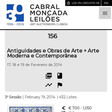
lock_open
LOG IN | REGISTE-SE
EN

156
Antiguidades e Obras de Arte + Arte
Moderna e Contemporânea
17, 18 e 19 de Fevereiro de 2014
picture_as_pdf
book
timeline
flag
3ª Sessão
| February 19, 2014
| 432 Lotes
euro_symbol
€ 700
- 1,050