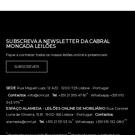
SUBSCREVA A NEWSLETTER DA CABRAL
MONCADA LEILÕES
Fique a conhecer todos os nossos leilões online e presenciais!
SUBSCREVER
SEDE
Rua Miguel Lupi, 12 A/D . 1200-725 Lisboa - Portugal
*
.
Contactos
: info@cml.pt .
Tel.
+351 21 395 47 81
. Whatsapp +351 910
**
343 979
ESPAÇO ALAMEDA - LEILÕES ONLINE DE MOBILIÁRIO
Rua Coronel
Luna de Oliveira, 15 B . 1900-166 Lisboa - Portugal .
Contactos
:
*
**
alameda@cml.pt .
Tel.
+351 21 131 93 14
. Whatsapp. +351 919 132 080
*
**
chamada para a rede fixa nacional
chamada para a rede móvel