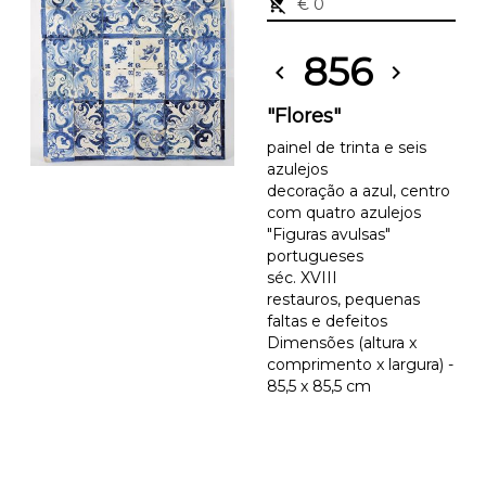
remove_shopping_cart
€ 0
856
chevron_left
chevron_right
"Flores"
painel de trinta e seis
azulejos
decoração a azul, centro
com quatro azulejos
"Figuras avulsas"
portugueses
séc. XVIII
restauros, pequenas
faltas e defeitos
Dimensões (altura x
comprimento x largura) -
85,5 x 85,5 cm