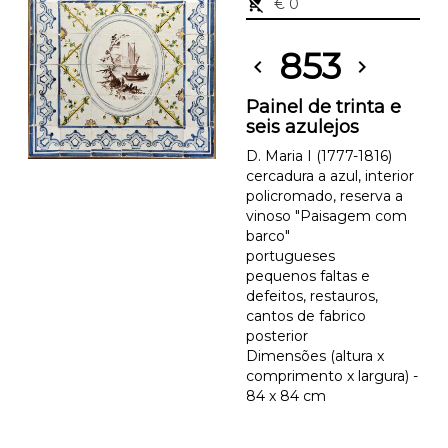
remove_shopping_cart
€ 0
853
chevron_left
chevron_right
Painel de trinta e
seis azulejos
D. Maria I (1777-1816)
cercadura a azul, interior
policromado, reserva a
vinoso "Paisagem com
barco"
portugueses
pequenos faltas e
defeitos, restauros,
cantos de fabrico
posterior
Dimensões (altura x
comprimento x largura) -
84 x 84 cm