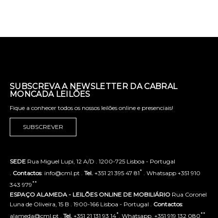
SUBSCREVA A NEWSLETTER DA CABRAL
MONCADA LEILÕES
Fique a conhecer todos os nossos leilões online e presenciais!
SUBSCREVER
SEDE
Rua Miguel Lupi, 12 A/D . 1200-725 Lisboa - Portugal
*
.
Contactos
: info@cml.pt .
Tel.
+351 21 395 47 81
. Whatsapp +351 910
**
343 979
ESPAÇO ALAMEDA - LEILÕES ONLINE DE MOBILIÁRIO
Rua Coronel
Luna de Oliveira, 15 B . 1900-166 Lisboa - Portugal .
Contactos
:
*
**
alameda@cml.pt .
Tel.
+351 21 131 93 14
. Whatsapp. +351 919 132 080