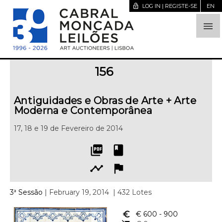
lock_open
LOG IN | REGISTE-SE
EN

156
Antiguidades e Obras de Arte + Arte
Moderna e Contemporânea
17, 18 e 19 de Fevereiro de 2014
picture_as_pdf
book
timeline
flag
3ª Sessão
| February 19, 2014
| 432 Lotes
euro_symbol
€ 600
- 900