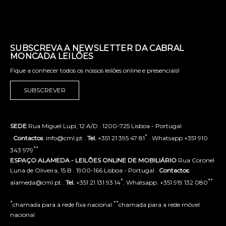
SUBSCREVA A NEWSLETTER DA CABRAL
MONCADA LEILÕES
Fique a conhecer todos os nossos leilões online e presenciais!
SUBSCREVER
SEDE
Rua Miguel Lupi, 12 A/D . 1200-725 Lisboa - Portugal
*
.
Contactos
: info@cml.pt .
Tel.
+351 21 395 47 81
. Whatsapp +351 910
**
343 979
ESPAÇO ALAMEDA - LEILÕES ONLINE DE MOBILIÁRIO
Rua Coronel
Luna de Oliveira, 15 B . 1900-166 Lisboa - Portugal .
Contactos
:
*
**
alameda@cml.pt .
Tel.
+351 21 131 93 14
. Whatsapp. +351 919 132 080
*
**
chamada para a rede fixa nacional
chamada para a rede móvel
nacional