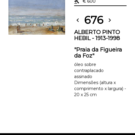
gavel
€ 600
676
chevron_left
chevron_right
ALBERTO PINTO
HEBIL - 1913-1998
"Praia da Figueira
da Foz"
óleo sobre
contraplacado
assinado
Dimensões (altura x
comprimento x largura) -
20 x 25 cm