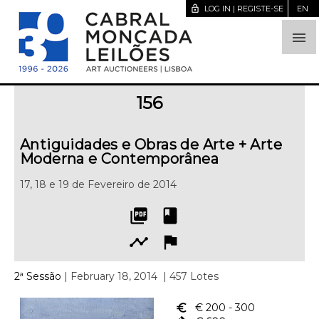
lock_open
LOG IN | REGISTE-SE
EN

156
Antiguidades e Obras de Arte + Arte
Moderna e Contemporânea
17, 18 e 19 de Fevereiro de 2014
picture_as_pdf
book
timeline
flag
2ª Sessão
| February 18, 2014
| 457 Lotes
euro_symbol
€ 200
- 300