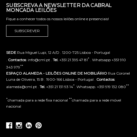
SUBSCREVA A NEWSLETTER DA CABRAL
MONCADA LEILÕES
Fique a conhecer todos os nossos leilões online e presenciais!
SUBSCREVER
SEDE
Rua Miguel Lupi, 12 A/D . 1200-725 Lisboa - Portugal
*
.
Contactos
: info@cml.pt .
Tel.
+351 21 395 47 81
. Whatsapp +351 910
**
343 979
ESPAÇO ALAMEDA - LEILÕES ONLINE DE MOBILIÁRIO
Rua Coronel
Luna de Oliveira, 15 B . 1900-166 Lisboa - Portugal .
Contactos
:
*
**
alameda@cml.pt .
Tel.
+351 21 131 93 14
. Whatsapp. +351 919 132 080
*
**
chamada para a rede fixa nacional
chamada para a rede móvel
nacional