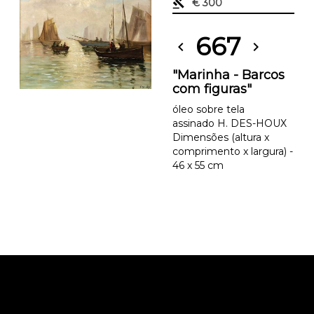
gavel
€ 300
667
chevron_left
chevron_right
"Marinha - Barcos
com figuras"
óleo sobre tela
assinado H. DES-HOUX
Dimensões (altura x
comprimento x largura) -
46 x 55 cm