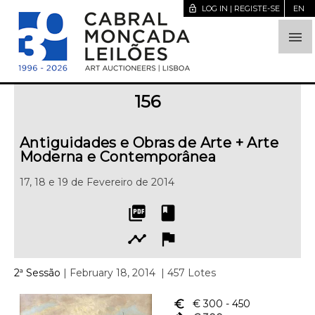
lock_open
LOG IN | REGISTE-SE
EN

156
Antiguidades e Obras de Arte + Arte
Moderna e Contemporânea
17, 18 e 19 de Fevereiro de 2014
picture_as_pdf
book
timeline
flag
2ª Sessão
| February 18, 2014
| 457 Lotes
euro_symbol
€ 300
- 450